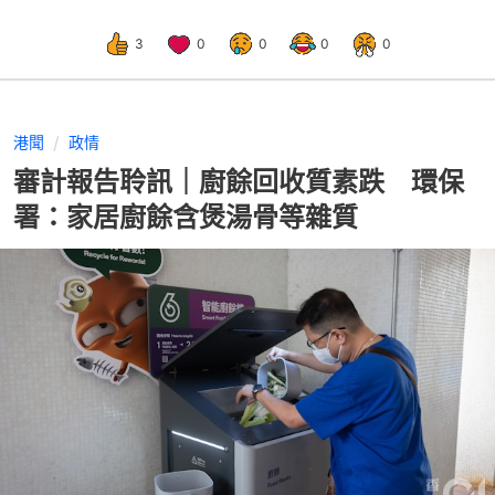
3
0
0
0
0
港聞
政情
審計報告聆訊｜廚餘回收質素跌 環保
署：家居廚餘含煲湯骨等雜質