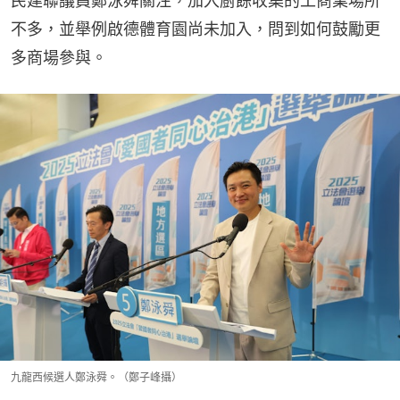
民建聯議員鄭泳舜關注，加入廚餘收集的工商業場所
不多，並舉例啟德體育園尚未加入，問到如何鼓勵更
多商場參與。
九龍西候選人鄭泳舜。（鄭子峰攝）