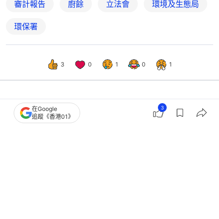
審計報告
廚餘
立法會
環境及生態局
環保署
3
0
1
0
1
港聞
社會新聞
3
在Google
追蹤《香港01》
全民回收日｜環境局：都市固體廢物棄
置量連續4年下降