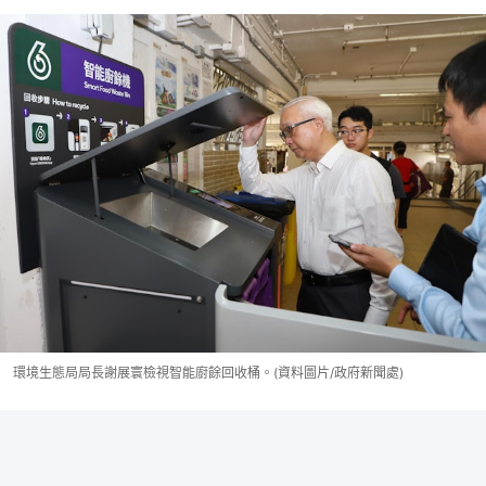
環境生態局局長謝展寰檢視智能廚餘回收桶。(資料圖片/政府新聞處)