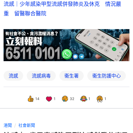
流感｜少年感染甲型流感併發肺炎及休克 情況嚴
重 留醫聯合醫院
流感
流感病毒
衞生署
衞生防護中心
14
1
32
1
1
港聞
社會新聞