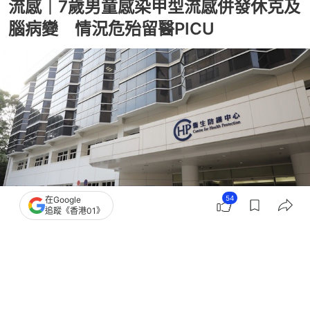
流感｜7歲男童感染甲型流感併發休克及
腦病變 情況危殆留醫PICU
54
在Google
追蹤《香港01》
撰文：
任葆穎
出版：
2026-08-03 19:37
更新：
2026-08-03 19:43