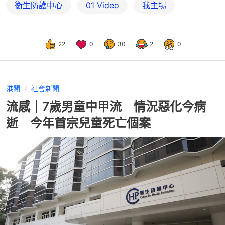
衞生防護中心
01 Video
我主場
22
0
30
2
0
港聞
社會新聞
流感｜7歲男童中甲流 情況惡化今病
逝 今年首宗兒童死亡個案