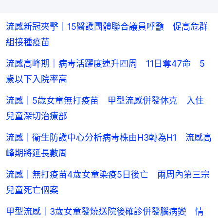
流感新冠夾擊｜15醫護團體聯合議員呼籲 促高危群
組接種疫苗
流感高峰期｜病毒活躍度連升四周 11日奪47命 5
歲以下入院率高
流感｜5歲女童無打疫苗 甲型流感併發休克 入住
兒童深切治療部
流感｜衞生防護中心分析病毒株由H3轉為H1 流感高
峰期將延長數周
流感｜無打疫苗4歲女童染疫5日後亡 兩周內第三宗
兒童死亡個案
甲型流感｜3歲女童發燒送院後確診併發腦病變 情