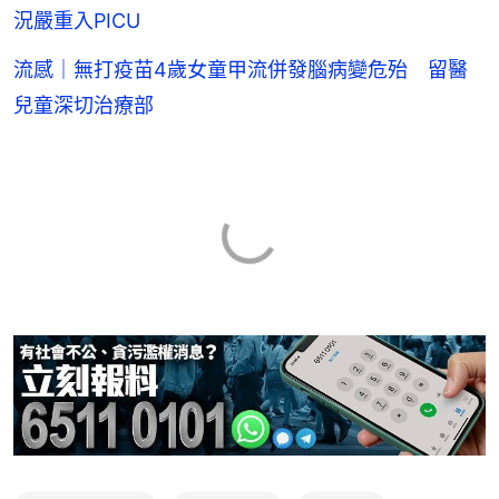
況嚴重入PICU
流感｜無打疫苗4歲女童甲流併發腦病變危殆 留醫
兒童深切治療部