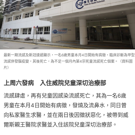
最新一期流感及新冠速遞顯示，一名6歲男童本月4日開始有病徵，臨床診斷為甲型
流感併發腦疫變，其後死亡，為不足一個月內第4宗死童流感死亡個案。（資料圖
片）
上周六發病 入住威院兒童深切治療部
流感肆虐，再有兒童因感染流感死亡，其為一名6歲
男童在本月4日開始有病徵，發燒及流鼻水，同日曾
向私家醫生求醫，並在兩日後因徵狀惡化，被帶到威
爾斯親王醫院求醫並入住該院兒童深切治療部。