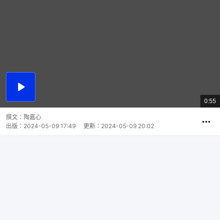
播
放
0:55
總
影
共
片
時
撰文：
陶嘉心
間
出版：
2024-05-09 17:49
更新：
2024-05-09 20:02