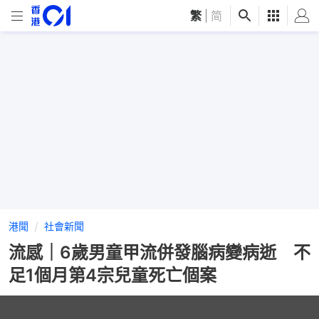
繁
|
简
港聞
社會新聞
流感｜6歲男童甲流併發腦病變病逝 不
足1個月第4宗兒童死亡個案