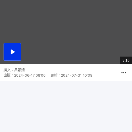
播
放
3:16
總
影
共
片
時
撰文：
呂穎姍
間
出版：
2024-06-17 08:00
更新：
2024-07-31 10:09