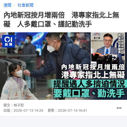
港聞
社會新聞
內地新冠按月增兩倍 港專家指北上無
礙 人多戴口罩、謹記勤洗手
撰文：
林子慰
出版：
2026-07-13 14:29
更新：
2026-07-14 16:41