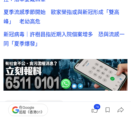
夏季流感季節開始 歐家榮指或與新冠形成「雙高
峰」 老幼高危
新冠病毒｜許樹昌指近期入院個案增多 恐與流感一
同「夏季爆發」
新冠肺炎
新冠疫苗
78
在Google
追蹤《香港01》
2
0
1
0
2