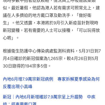
現時多數中招者症狀較輕，情況與上呼吸道感染類
似。最近暑假，他認為港人若有需求可照常北上，建
議在人多擠迫的地方戴口罩及勤洗手，「做好衛
生」。他又透露，本港將於9月引入新疫苗針對現時
新冠變種，若有需要的人士可以接種，「可以玩得放
心啲」。
根據衞生防護中心傳染病處監測科資料，5月31日到7
月4日確診的新冠個案為1,265宗，較4月26日到5月
30日錄得的194宗多5倍。
內地6月增7.9萬宗新冠病例 專家拆解夏季感染為何
反覆出現小高峰
新冠｜內地6月新增確診7.9萬宗呈上升趨勢 中疾
控：搭車要戴口罩