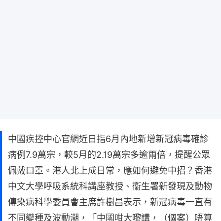
中國疾控中心官網近日指6月內地新增新冠病毒確診
病例7.9萬宗，較5月的2.19萬宗多逾兩倍，提醒公眾
佩戴口罩。港人北上成日常，應如何避免中招？香港
中文大學呼吸系統科講座教授、衞生署新發現及動物
傳染病科學委員會主席許樹昌表示，新冠病毒一直有
不同變種及波動潮，「中國咁大嚟講，（個案）唔算