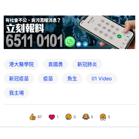
港大醫學院
袁國勇
新冠肺炎
新冠疫苗
疫苗
魚生
01 Video
我主場
67
1
0
5
5