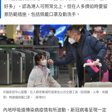
好多」，認為港人可照常北上，但在人多擠迫時要留
意防範措施，包括佩戴口罩及勤洗手。
中國疾控中心提醒，在人群密集場所或乘坐公共交通工具（如飛機、火車、地鐵
等）時建議佩戴口罩。（新華社）
內地呼吸道傳染病疫情有所波動，新冠病毒呈現一定