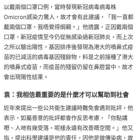
以戴兩個口罩口例，當時發現新冠病毒病毒株
Omicron感染力驚人，故才會有此建議，「我一直都
戴兩個口罩，我唔覺得焗親。」他透露，正因戴兩個
口罩，新冠疫情至今仍從無感染過新冠肺炎，而上次
之所以驗出陽性，基因排序後發現為港大的噴鼻式疫
苗的已減活的病毒基因殘餘物，料是之前接種了港大
的噴鼻式疫苗，而疫苗的殘留仍留在鼻腔當中，故才
會出現陽性結果。
袁：我相信最重要的是什麼才可以幫助到社會
近年來提出一些公共衞生建議時難免會遇到批評，他
表示，如屬善意的批評都會作反思考慮，「你點講
嘢、人哋有幾受落，呢樣永遠有改善嘅空間。」他又
指，提出科學建議是他的責任，因他是做傳染病，故