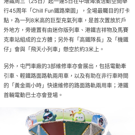
港鐵周三（25日）起一連5日在中環海濱活動空間舉
行45周年「Chill Fun鐵路樂園」，全場最矚目的打卡
點，為一列8米高的巨型充氣列車，是首次置放於戶
外地方，旁邊置有由迷你版列車、港鐵吉祥物及馬賽
克車站組成的立方體；另外有「高鐵隊長」及「機鐵
仔」會與「飛天小列車」懸空於約3米上。
另外，屯門車廠的3部維修車亦會展出，包括電動牽
引車、輕鐵路面路軌兩用車，以及有助在非行車時間
的「黃金兩小時」快速維修的路面路軌兩用車；港鐵
首輛電動巴士亦會登場。