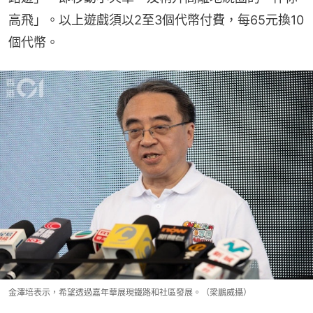
高飛」。以上遊戲須以2至3個代幣付費，每65元換10
個代幣。
金澤培表示，希望透過嘉年華展現鐵路和社區發展。（梁鵬威攝）