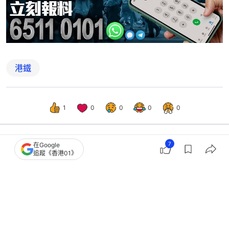
MTR Mobile推新版本 將提供從附近車站到達常去
目的地之路線建議
港鐵
7
在Google
追蹤《香港01》
1
0
0
0
0
港聞
社會新聞