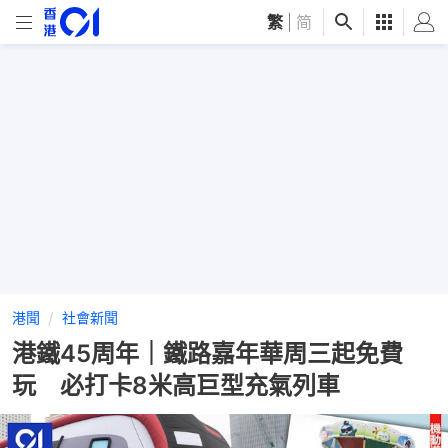
繁
|
简
港聞
社會新聞
港鐵45周年｜鐵路嘉年華周三起免費
玩 必打卡8米高巨型充氣列車