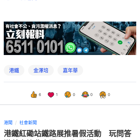
港鐵
金澤培
嘉年華
6
1
0
0
0