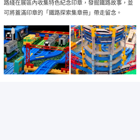
港鐵紅磡站鐵路展推出暑假限定活動，包括「鐵路印章吸吸趣」。(港鐵提供)
暑期限定活動一：鐵路印章吸吸趣
活動將於本月28日至8月30日舉行，參觀者可循指定
路綫在展區內收集特色紀念印章，發掘鐵路故事，並
可將蓋滿印章的「鐵路探索集章冊」帶走留念。