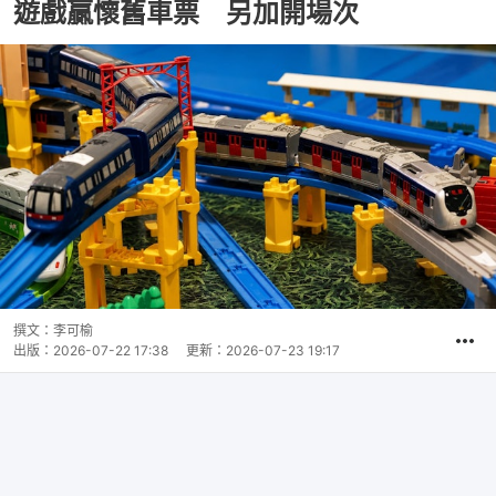
港聞
社會新聞
港鐵紅磡站鐵路展推暑假活動 玩問答
遊戲贏懷舊車票 另加開場次
撰文：
李可榆
出版：
2026-07-22 17:38
更新：
2026-07-23 19:17