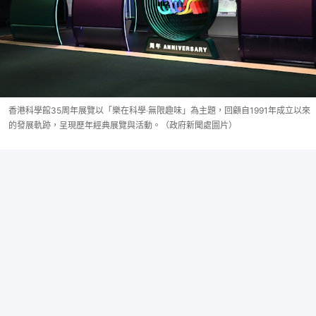
香港科學館35周年展覽以「樂在科學‧無限趣味」為主題，回顧自1991年成立以來
的發展軌跡，呈現歷年經典展覽與活動。（政府新聞處圖片）