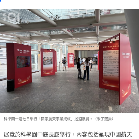
科學園一連七日舉行「國家航天事業成就」巡迴展覽。（朱子熙攝）
展覽於科學園中庭長廊舉行，內容包括呈現中國航天