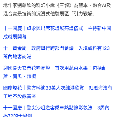
地作家劉慈欣的科幻小說《三體》為藍本、融合AI及
混合實景技術的沉浸式體驗展區「引力戰場」。
十一國慶｜卓永興出席花燈展亮燈儀式 主持新中國
成就展開幕
十一黃金周｜政府舉行跨部門會議 入境處料有123
萬內地客訪港
迎國慶天安門花籃亮燈 首次用蔬菜水果：包括葫
蘆、南瓜、辣椒
國慶煙花｜警方料逾33萬人次維港欣賞 紅磡海濱有
工程不設觀賞區
十一國慶︱警尖沙咀遊客乘車熱點錄影執法 3周內
揭72的士違例