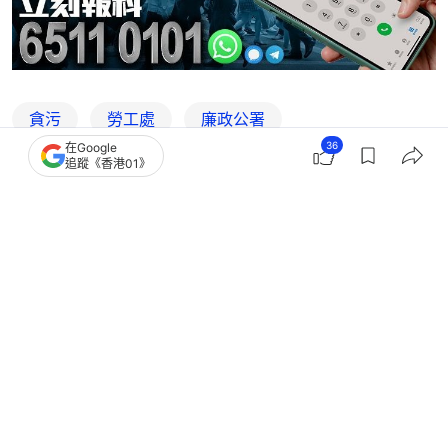
貪污
勞工處
廉政公署
36
在Google
追蹤《香港01》
7
0
0
1
0
港聞
社會新聞
科大前教授劉紅斌賄賂案 女子收10萬
人民幣給劉4萬港元 囚20周