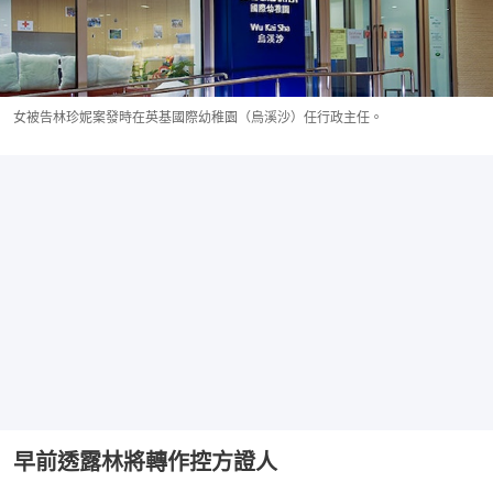
女被告林珍妮案發時在英基國際幼稚園（烏溪沙）任行政主任。
早前透露林將轉作控方證人