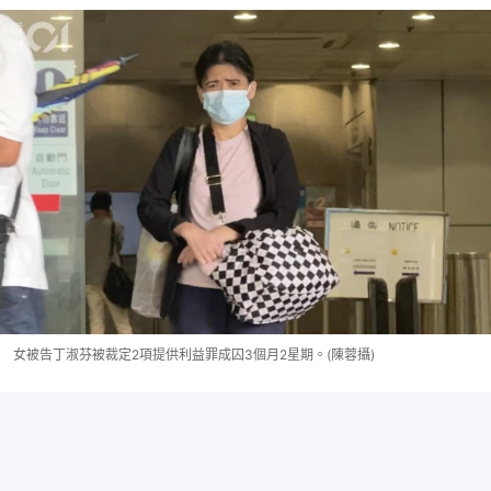
女被告丁淑芬被裁定2項提供利益罪成囚3個月2星期。(陳蓉攝)