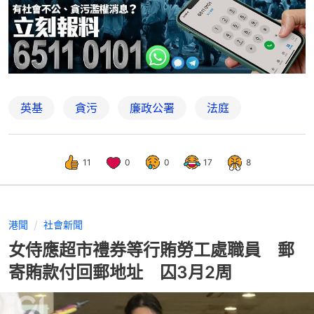
英基
貪污
廉政公署
法庭
11
0
0
17
8
港聞
社會新聞
女侍應超市禮券等行賄勞工處職員 郵
寄賄款付回郵地址 囚3月2周