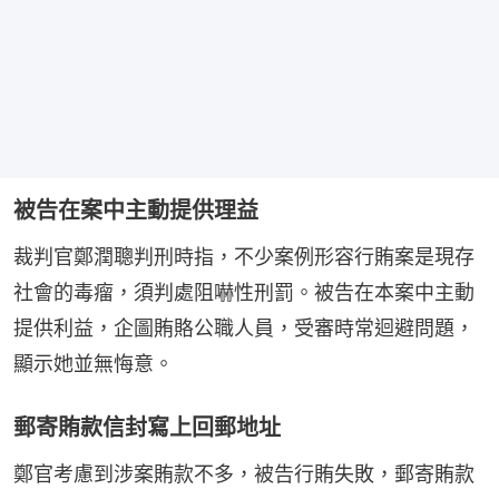
被告在案中主動提供理益
裁判官鄭潤聰判刑時指，不少案例形容行賄案是現存
社會的毒瘤，須判處阻嚇性刑罰。被告在本案中主動
提供利益，企圖賄賂公職人員，受審時常迴避問題，
顯示她並無悔意。
郵寄賄款信封寫上回郵地址
鄭官考慮到涉案賄款不多，被告行賄失敗，郵寄賄款