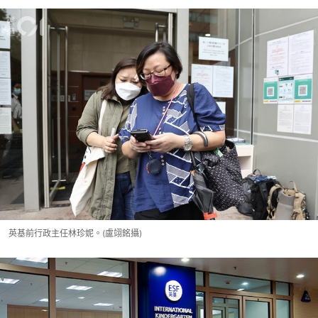
英基前行政主任林珍妮。(盧翊銘攝)