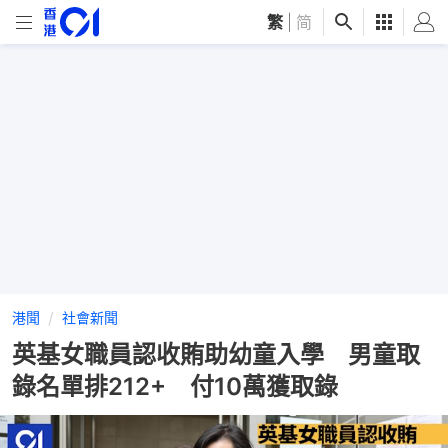
繁
|
简
港聞
社會新聞
英基女職員認收賄助幼童入學 男童取
錄名單排212+ 付10萬獲取錄