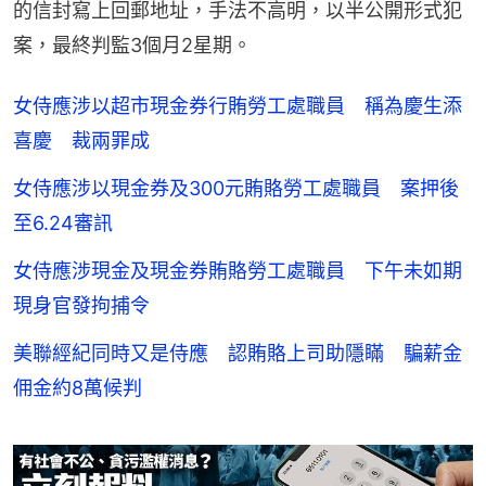
的信封寫上回郵地址，手法不高明，以半公開形式犯
案，最終判監3個月2星期。
女侍應涉以超市現金券行賄勞工處職員 稱為慶生添
喜慶 裁兩罪成
女侍應涉以現金券及300元賄賂勞工處職員 案押後
至6.24審訊
女侍應涉現金及現金券賄賂勞工處職員 下午未如期
現身官發拘捕令
美聯經紀同時又是侍應 認賄賂上司助隱瞞 騙薪金
佣金約8萬候判