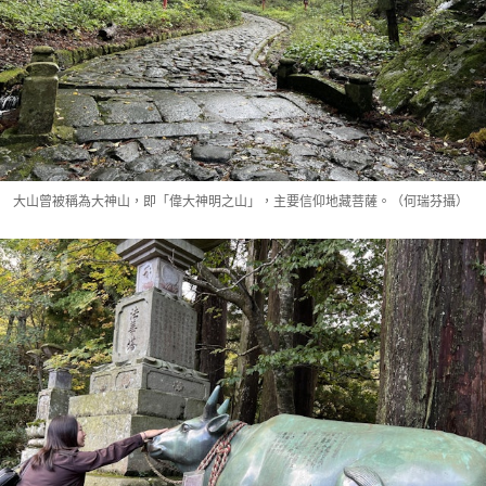
大山曾被稱為大神山，即「偉大神明之山」，主要信仰地藏菩薩。（何瑞芬攝）