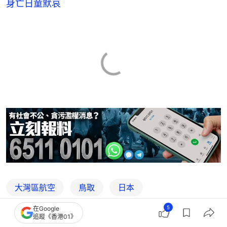
身亡日童默哀
大灣區航空
鳥取
日本
5
在Google
追蹤《香港01》
5
0
0
0
0