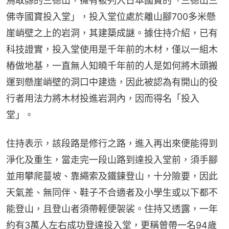
鳥取縣的三德山，擁有被列入日本國寶的「三德山三
佛寺國寶投入堂」，投入堂位處於離山腳700多米懸
崖峭壁之上的岩洞，其建築成謎。據住持介紹，已有
科技證實，投入堂使用是千年前的木材，僅以一組木
樁做地基，一直無人知曉千年前的人是如何將木頭搬
運到懸崖峭壁的洞口中建造，因此被認為有開山的役
行者用法力將木材投進岩洞內，因而得名「投入
堂」。
住持表示，該段路是修行之路，進入再出來便能得到
淨化及重生，當走完一段山路到達投入堂前，須手腳
並用攀爬蔓坡、靠繩索及鐵鍊登山，十分險要，因此
天氣差、無同伴、鞋子不合適者及小學生或以下都不
能登山，且登山者須帶輕便袈裟。住持又透露，一年
約有3萬人左右成功登達投入堂，更稱曾帶一名94歲