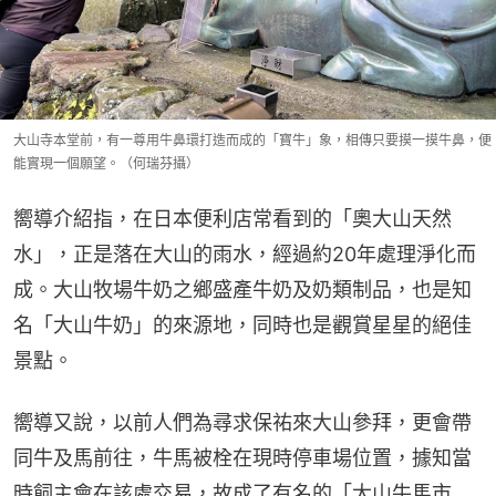
大山寺本堂前，有一尊用牛鼻環打造而成的「寶牛」象，相傳只要摸一摸牛鼻，便
能實現一個願望。（何瑞芬攝）
嚮導介紹指，在日本便利店常看到的「奧大山天然
水」，正是落在大山的雨水，經過約20年處理淨化而
成。大山牧場牛奶之鄉盛產牛奶及奶類制品，也是知
名「大山牛奶」的來源地，同時也是觀賞星星的絕佳
景點。
嚮導又說，以前人們為尋求保祐來大山參拜，更會帶
同牛及馬前往，牛馬被栓在現時停車場位置，據知當
時飼主會在該處交易，故成了有名的「大山牛馬市