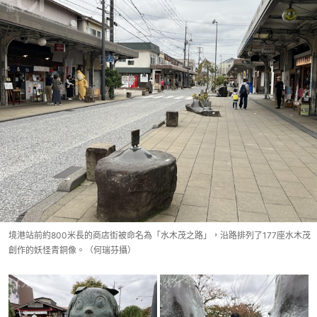
境港站前約800米長的商店街被命名為「水木茂之路」，沿路排列了177座水木茂
創作的妖怪青銅像。（何瑞芬攝）