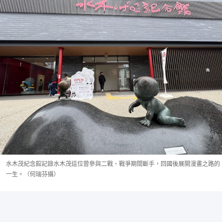
水木茂紀念館記錄水木茂這位曾參與二戰、戰爭期間斷手，回國後展開漫畫之路的
一生。（何瑞芬攝）