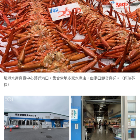
境港水產直賣中心鄰近港口，集合當地多家水產店，由港口卸貨直送。（何瑞芬
攝）