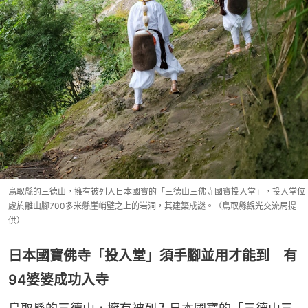
鳥取縣的三德山，擁有被列入日本國寶的「三德山三佛寺國寶投入堂」，投入堂位
處於離山腳700多米懸崖峭壁之上的岩洞，其建築成謎。（鳥取縣觀光交流局提
供）
日本國寶佛寺「投入堂」須手腳並用才能到 有
94婆婆成功入寺