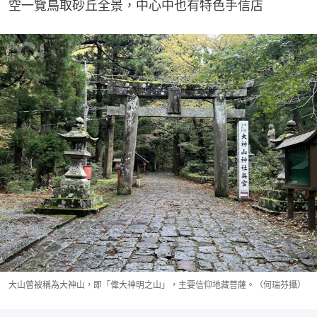
空一覽鳥取砂丘全景，中心中也有特色手信店
大山曾被稱為大神山，即「偉大神明之山」，主要信仰地藏菩薩。（何瑞芬攝）