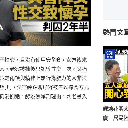
熱門文
子性交，且沒有使用安全套，女方後來
人。老翁被捕後只認曾性交一次，又稱
裁定兩項與精神上無行為能力的人非法
法院判刑，法官練錦鴻形容被告以掠食方式
仍剝削她，認為無減刑理由，判老翁入
觀塘花園大
廈 居民