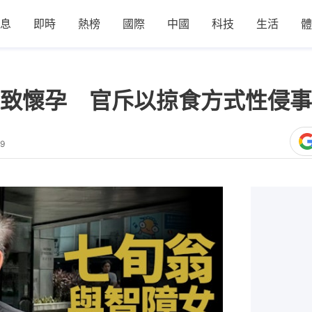
息
即時
熱榜
國際
中國
科技
生活
體
致懷孕 官斥以掠食方式性侵事
29