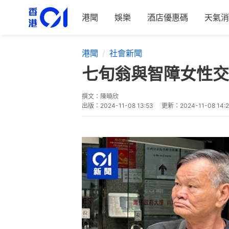
港聞
娛樂
酒店優惠碼
天氣消
港聞
社會新聞
七旬翁與智障女性交
撰文：
陳曉欣
出版：
2024-11-08 13:53
更新：
2024-11-08 14: