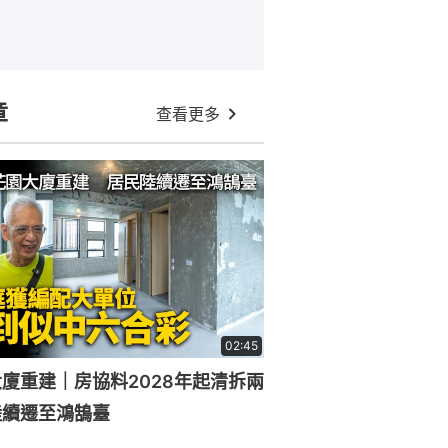
章
查看更多
02:45
廈重建｜房協料2028年起清拆兩
陸續遷至鴻鵠臺