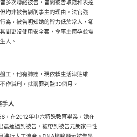
曾多次聯絡被告，曾問被告取錢和表達
但均非被告剝削事主的理由。法官強
行為，被告明知她的智力低於常人，卻
其間更沒使用安全套，令事主懷孕並需
生人。
盤工，他有肺癌，現依賴生活津貼維
不作減刑，就兩罪判監30個月。
經手人
8，在2012年中六特殊教育畢業，她在
出晨運遇到被告，被帶到被告元朗家中性
同月進行人工流產。DNA檢驗顯示被告是