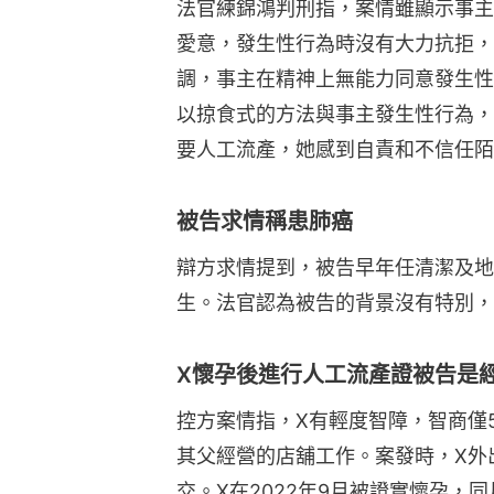
法官練錦鴻判刑指，案情雖顯示事主
愛意，發生性行為時沒有大力抗拒，
調，事主在精神上無能力同意發生性
以掠食式的方法與事主發生性行為，
要人工流產，她感到自責和不信任陌
被告求情稱患肺癌
辯方求情提到，被告早年任清潔及地
生。法官認為被告的背景沒有特別，
X懷孕後進行人工流產證被告是
控方案情指，X有輕度智障，智商僅5
其父經營的店舖工作。案發時，X外
交。X在2022年9月被證實懷孕，