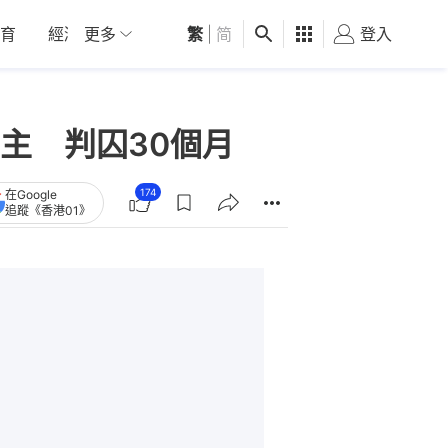
育
經濟
更多
01深圳
繁
觀點
|
简
健康
好食玩飛
登入
女
主 判囚30個月
174
在Google
追蹤《香港01》