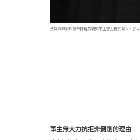
法官練錦鴻斥被告陳建青明知事主智力低於常人，卻以
事主無大力抗拒非剝削的理由