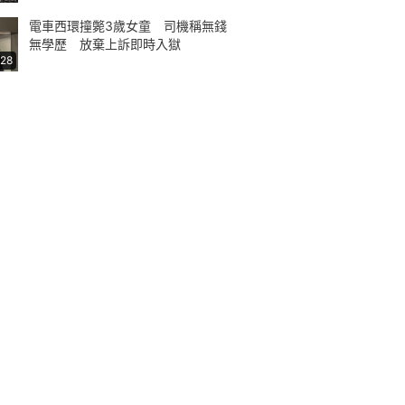
電車西環撞斃3歲女童 司機稱無錢
無學歷 放棄上訴即時入獄
:28