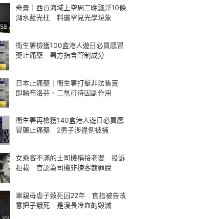
奇景｜西貢海域上空周二晚飄浮10條
湖水藍光柱 料屬罕見光學現象
:58
衞生署檢獲100盒港人遊日必買感冒
藥止痛藥 署方指含管制成分
日本止痛藥｜衞生署打擊非法售賣
即睇布洛芬、二氫可待因副作用
衞生署再檢獲140盒港人遊日必買感
冒藥止痛藥 2男子涉違例被捕
女乘客不滿的士司機稱接老婆 投訴
拒載 官認為司機非揀客裁罪脫
單親母虐子致死囚22年 官指被告故
意把子餓死 是漫長冷血的毀滅