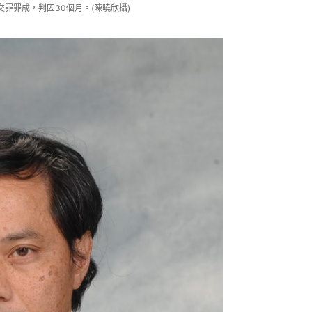
罪罪成，判囚30個月。(陳曉欣攝)