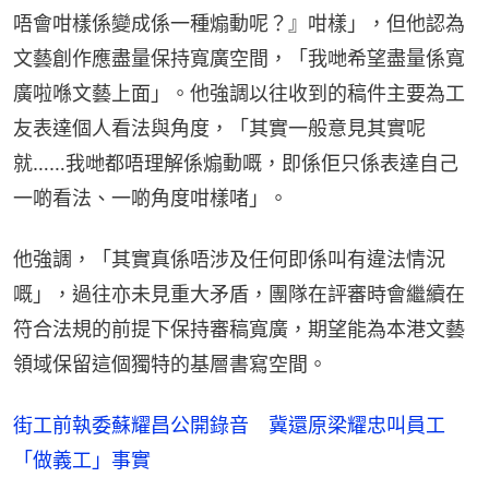
唔會咁樣係變成係一種煽動呢？』咁樣」，但他認為
文藝創作應盡量保持寬廣空間，「我哋希望盡量係寬
廣啦喺文藝上面」。他強調以往收到的稿件主要為工
友表達個人看法與角度，「其實一般意見其實呢
就……我哋都唔理解係煽動嘅，即係佢只係表達自己
一啲看法、一啲角度咁樣啫」。
他強調，「其實真係唔涉及任何即係叫有違法情況
嘅」，過往亦未見重大矛盾，團隊在評審時會繼續在
符合法規的前提下保持審稿寬廣，期望能為本港文藝
領域保留這個獨特的基層書寫空間。
街工前執委蘇耀昌公開錄音 冀還原梁耀忠叫員工
「做義工」事實