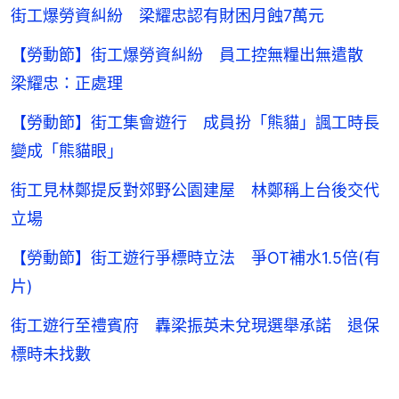
街工爆勞資糾紛 梁耀忠認有財困月蝕7萬元
【勞動節】街工爆勞資糾紛 員工控無糧出無遣散
梁耀忠：正處理
【勞動節】街工集會遊行 成員扮「熊貓」諷工時長
變成「熊貓眼」
街工見林鄭提反對郊野公園建屋 林鄭稱上台後交代
立場
【勞動節】街工遊行爭標時立法 爭OT補水1.5倍(有
片)
街工遊行至禮賓府 轟梁振英未兌現選舉承諾 退保
標時未找數