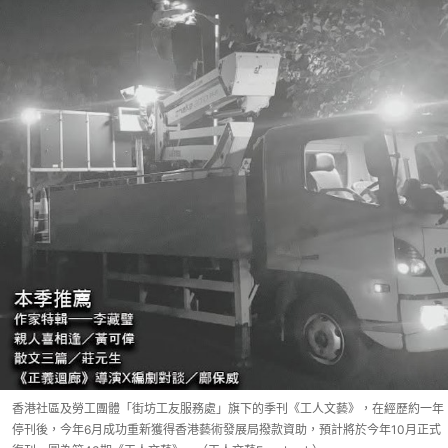
香港社區及勞工團體「街坊工友服務處」旗下的季刊《工人文藝》，在經歷約一年
停刊後，今年6月成功重新獲得香港藝術發展局撥款資助，預計將於今年10月正式