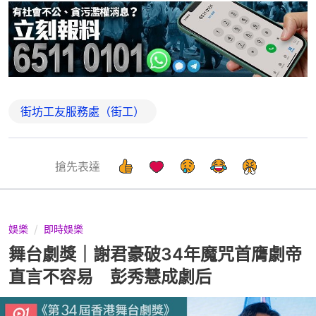
街坊工友服務處（街工）
搶先表達
娛樂
即時娛樂
舞台劇獎｜謝君豪破34年魔咒首膺劇帝
直言不容易 彭秀慧成劇后