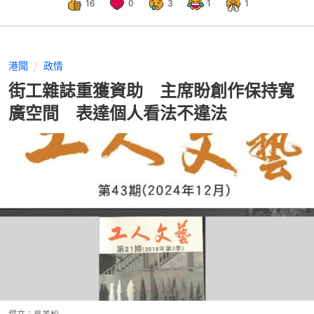
16
0
3
1
1
港聞
政情
街工雜誌重獲資助 主席盼創作保持寬
廣空間 表達個人看法不違法