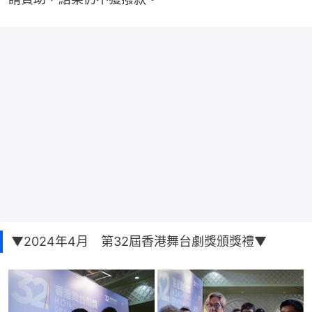
▼2024年4月 第32屆香港舞台劇獎頒獎禮▼