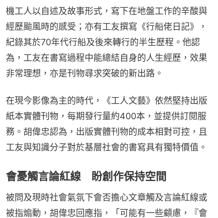
機工人以自述及故事形式，寫下在地盤工作的辛酸與
經歷颱風時的感受；亦有工友撰寫《行船佬日記》，
紀錄其於70年代行船及後來轉行的半生歷程。他認
為，工友在書寫過程中能總結自身的人生經歷，效果
非常理想，亦是刊物尋求突破的新出路。
在現今影像為主的時代，《工人文藝》依然堅持出版
紙本實體刊物，每期發行量約400本，並提供訂閱服
務。胡偉忠認為，出版實體刊物的成本相對可控，且
工友與知識分子對於基層社會的書寫具有獨特價值。
會憂觸言論紅線 盼創作保持空間
被問及現時社會氣氛下會否擔心文章觸及言論紅線或
被指煽動，胡偉忠回應指，「可能有一些顧慮，『會