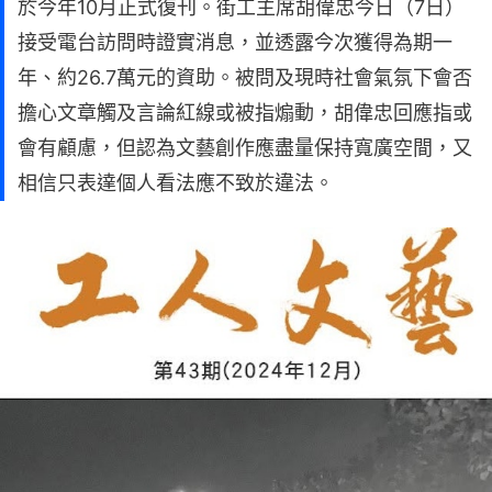
於今年10月正式復刊。街工主席胡偉忠今日（7日）
接受電台訪問時證實消息，並透露今次獲得為期一
年、約26.7萬元的資助。被問及現時社會氣氛下會否
擔心文章觸及言論紅線或被指煽動，胡偉忠回應指或
會有顧慮，但認為文藝創作應盡量保持寬廣空間，又
相信只表達個人看法應不致於違法。