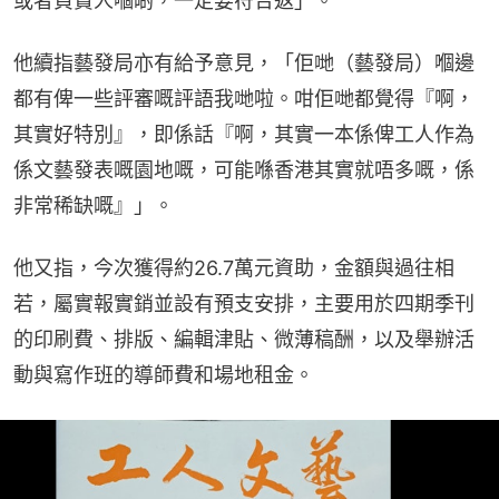
或者負責人嗰啲，一定要符合返」。
他續指藝發局亦有給予意見，「佢哋（藝發局）嗰邊
都有俾一些評審嘅評語我哋啦。咁佢哋都覺得『啊，
其實好特別』，即係話『啊，其實一本係俾工人作為
係文藝發表嘅園地嘅，可能喺香港其實就唔多嘅，係
非常稀缺嘅』」。
他又指，今次獲得約26.7萬元資助，金額與過往相
若，屬實報實銷並設有預支安排，主要用於四期季刊
的印刷費、排版、編輯津貼、微薄稿酬，以及舉辦活
動與寫作班的導師費和場地租金。