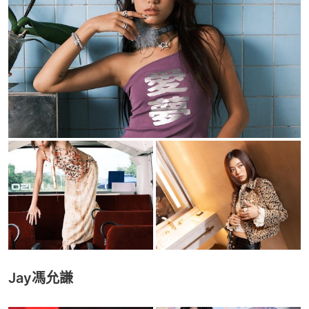
Jay馮允謙