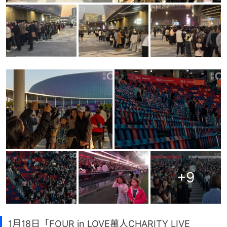
+
9
1月18日「FOUR in LOVE萬人CHARITY LIVE