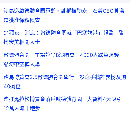
涉偽造啟德體育園電郵、訛稱被勒索 宏美CEO黃浩
霆獲准保釋候查
01獨家｜消息：啟德體育園就「巴塞訪港」報警 警
拘宏美相關人士
啟德體育園｜主場館1.18演唱會 4000人踩草睇騷
籲勿帶空樽入場
渣馬博覽會2.5啟德體育園舉行 設跑手牆許願樹及逾
40攤位
渣打馬拉松博覽會落戶啟德體育園 大會料4天吸引
12萬人流︱跑步