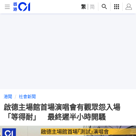
繁
|
简
港聞
社會新聞
啟德主場館首場演唱會有觀眾怨入場
「等得耐」 最終遲半小時開騷