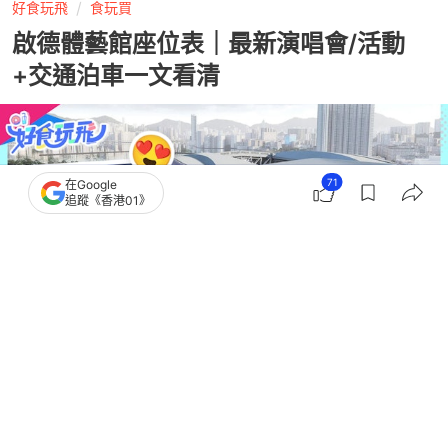
好食玩飛
食玩買
啟德體藝館座位表｜最新演唱會/活動
+交通泊車一文看清
71
在Google
追蹤《香港01》
撰文：
多怡 古嘉瑋
出版：
2026-01-21 18:19
更新：
2026-02-04 18:48