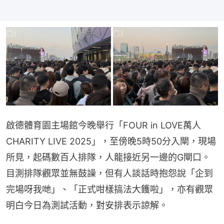
啟德體育園主場館今晚舉行「FOUR in LOVE萬人
CHARITY LIVE 2025」，至傍晚5時50分入閘，現場
所見，起碼數百人排隊，人龍接近另一邊的G閘口。
目測排隊觀眾並無鼓譟，但有人談話時抱怨說「企到
完場呀我哋」、「正式咁樣搞法大鑊啦」，亦有觀眾
明白今日為測試活動，對安排表示諒解。