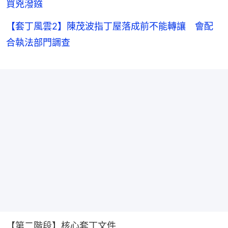
買兇潑鏹
【套丁風雲2】陳茂波指丁屋落成前不能轉讓 會配
合執法部門調查
【第二階段】核心套丁文件