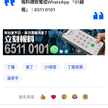
報料請致電或WhatsApp 「01線
報」：6511 0101
丁權
套丁
01偵查
丁屋政策
溫幸平
搶先表達