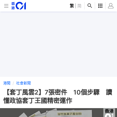
繁
|
简
港聞
社會新聞
【套丁風雲2】7張密件 10個步驟 讀
懂政協套丁王國精密運作