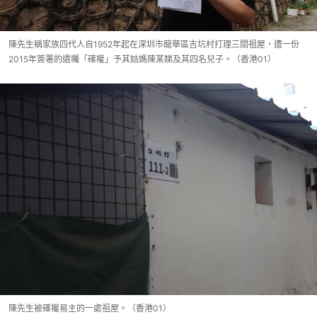
陳先生稱家族四代人自1952年起在深圳市龍華區吉坑村打理三間祖屋，遭一份
2015年簽署的遺囑「確權」予其姑媽陳某娣及其四名兒子。（香港01）
陳先生被確權易主的一處祖屋。（香港01）