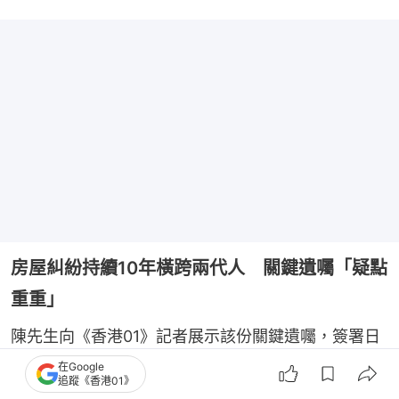
房屋糾紛持續10年橫跨兩代人 關鍵遺囑「疑點
重重」
陳先生向《香港01》記者展示該份關鍵遺囑，簽署日
期為2015年，當時陳先生一家毫不知情。遺囑聲稱，
在Google
追蹤《香港01》
經「深圳市新田吉坑股份有限公司」董事長（亦為當