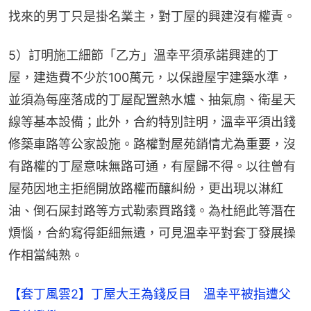
找來的男丁只是掛名業主，對丁屋的興建沒有權責。
5）訂明施工細節「乙方」溫幸平須承諾興建的丁
屋，建造費不少於100萬元，以保證屋宇建築水準，
並須為每座落成的丁屋配置熱水爐、抽氣扇、衛星天
線等基本設備；此外，合約特別註明，溫幸平須出錢
修築車路等公家設施。路權對屋苑銷情尤為重要，沒
有路權的丁屋意味無路可通，有屋歸不得。以往曾有
屋苑因地主拒絕開放路權而釀糾紛，更出現以淋紅
油、倒石屎封路等方式勒索買路錢。為杜絕此等潛在
煩惱，合約寫得鉅細無遺，可見溫幸平對套丁發展操
作相當純熟。
【套丁風雲2】丁屋大王為錢反目 溫幸平被指遭父