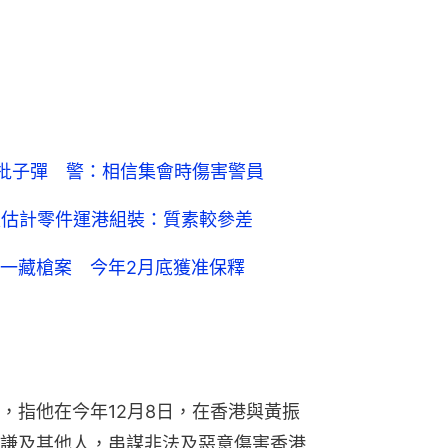
槍大批子彈 警：相信集會時傷害警員
家估計零件運港組裝：質素較參差
一藏槍案 今年2月底獲准保釋
，指他在今年12月8日，在香港與黃振
謙及其他人，串謀非法及惡意傷害香港