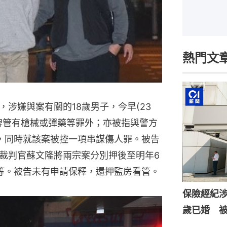
熱門文
涉嫌與案有關的18歲男子，今早(23
牌管有槍械或彈藥等罪外；亦被指與警方
，同時就該案被控一項串謀傷人罪。被告
裁判官蘇文隆將兩宗案分別押後至明年6
等。被告未有申請保釋，還押監房看管。
保險經紀涉
歲已婚 