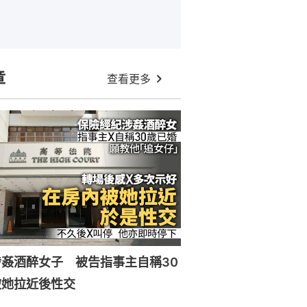
章
查看更多
姦酒醉女子 被告指事主自稱30
被她拉近後性交