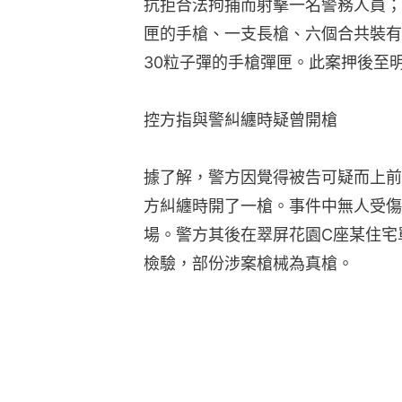
抗拒合法拘捕而射擊一名警務人員；
匣的手槍、一支長槍、六個合共裝有
30粒子彈的手槍彈匣。此案押後至明
控方指與警糾纏時疑曾開槍
據了解，警方因覺得被告可疑而上前
方糾纏時開了一槍。事件中無人受傷
場。警方其後在翠屏花園C座某住宅
檢驗，部份涉案槍械為真槍。