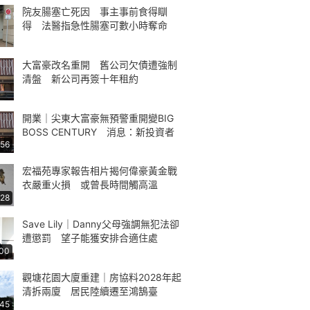
院友腸塞亡死因 事主事前食得瞓
得 法醫指急性腸塞可數小時奪命
大富豪改名重開 舊公司欠債遭強制
清盤 新公司再簽十年租約
開業｜尖東大富豪無預警重開變BIG
BOSS CENTURY 消息：新投資者
:56
宏福苑專家報告相片揭何偉豪黃金戰
衣嚴重火損 或曾長時間觸高溫
:28
Save Lily｜Danny父母強調無犯法卻
遭懲罰 望子能獲安排合適住處
:00
觀塘花園大廈重建｜房協料2028年起
清拆兩廈 居民陸續遷至鴻鵠臺
:45