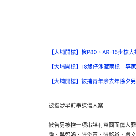
【大埔開槍】檢P80、AR-15步
【大埔開槍】18歲仔涉藏兩槍 專
【大埔開槍】被捕青年涉去年除夕另
被指涉早前串謀傷人案
被告另被控一項串謀有意圖而傷人罪
強、吳智鴻、張俊富、張銘裕、嚴文