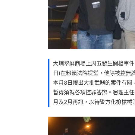
大埔翠屏商場上周五發生開槍事件，
日)在粉嶺法院提堂，他除被控無
本月8日搜出大批武器的案件有關
暫毋須就各項控罪答辯。署理主任
月及2月再訊，以待警方化檢槍械