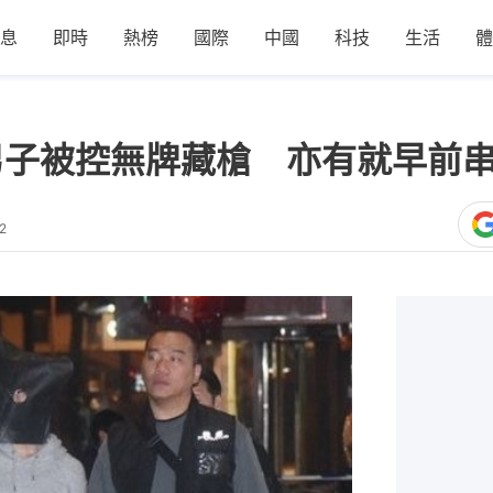
息
即時
熱榜
國際
中國
科技
生活
體
男子被控無牌藏槍 亦有就早前
2