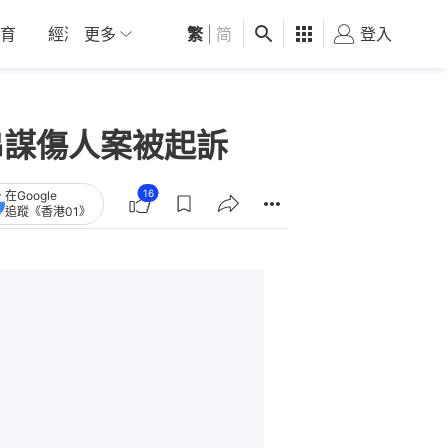
育
經濟
更多
01深圳
繁
觀點
|
简
健康
好食玩飛
登入
女
串謀傷人案被起訴
16
在Google
追蹤《香港01》