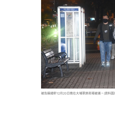
被告蘇緯軒12月20日晚在大埔翠屏商場被捕。(資料圖