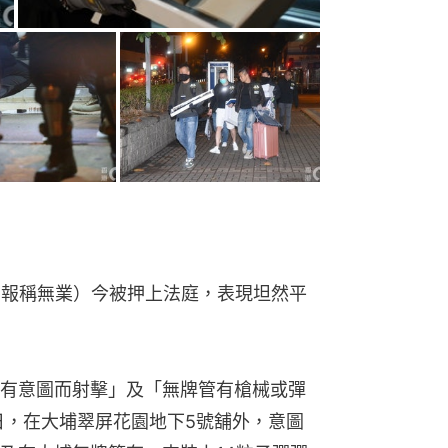
，報稱無業）今被押上法庭，表現坦然平
有意圖而射擊」及「無牌管有槍械或彈
日，在大埔翠屏花園地下5號舖外，意圖