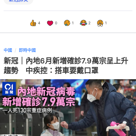
4
0
1
2
1
中國
即時中國
新冠｜內地6月新增確診7.9萬宗呈上升
趨勢 中疾控：搭車要戴口罩