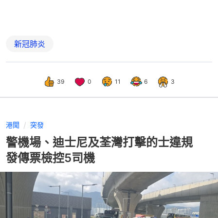
新冠肺炎
39
0
11
6
3
港聞
突發
警機場、迪士尼及荃灣打擊的士違規
發傳票檢控5司機