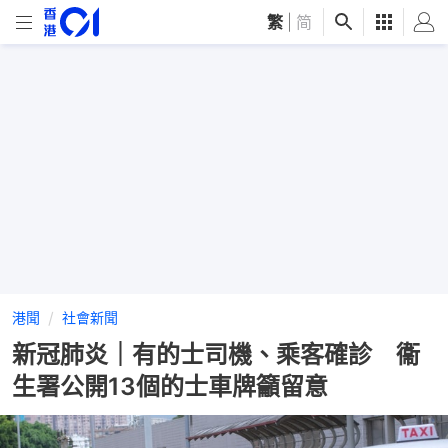
繁
|
简
港聞
社會新聞
新冠肺炎｜有的士司機、乘客確診 衞
生署公開13個的士車牌籲留意