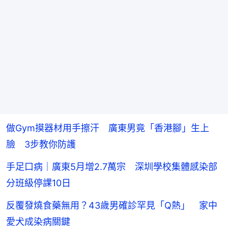
做Gym摸器材用手擦汗 廣東男竟「香港腳」生上
臉 3步教你防護
手足口病｜廣東5月增2.7萬宗 深圳學校集體感染部
分班級停課10日
反覆發燒食藥無用？43歲男確診罕見「Q熱」 家中
愛犬成染病關鍵