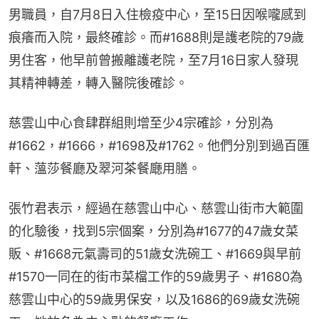
男職員，自7月8日入住檢疫中心，至15日因喉嚨感到
痕癢而入院，最終確診。而#1688則是護老院的79歲
男住客，他早前曾搬離護老院，至7月16日家人發現
其精神轉差，轉入醫院後確診。
慈雲山中心食肆群組則增至少4宗確診，分別為
#1662，#1666，#1698及#1762。他們分別到過百匯
軒、薀莎餐廳及翠河茶餐廰用膳。
張竹君表示，經過在慈雲山中心、慈雲山街市大範圍
的化驗後，找到5宗個案，分別為#1677的47歲女菜
販、#1668元氣壽司的51歲女洗碗工、#1669與早前
#1570一同在的街市菜檔工作的59歲男子、#1680為
慈雲山中心的59歲男保安，以及1686的69歲女洗碗