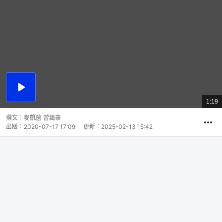
播
放
1:19
總
影
共
片
時
撰文：
麥凱茵 曾藹豪
間
出版：
2020-07-17 17:09
更新：
2025-02-13 15:42