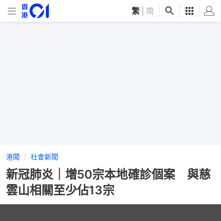
繁
|
简
港聞
社會新聞
新冠肺炎｜增50宗本地確診個案 與慈
雲山相關至少佔13宗