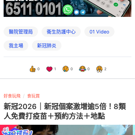
醫院管理局
衞生防護中心
01 Video
我主場
新冠肺炎
0
1
0
0
2
好食玩飛
食玩買
新冠2026｜新冠個案激增逾5倍！8類
人免費打疫苗＋預約方法＋地點