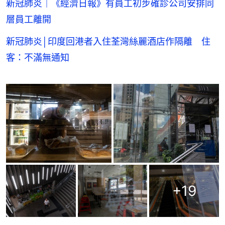
新冠肺炎｜《經濟日報》有員工初步確診公司安排同
層員工離開
新冠肺炎│印度回港者入住荃灣絲麗酒店作隔離 住
客：不滿無通知
+
19