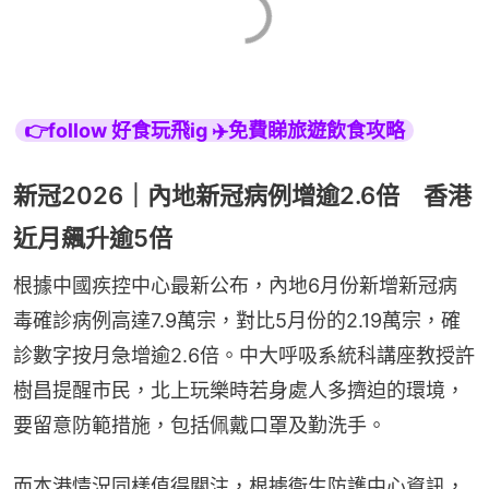
👉follow 好食玩飛ig ✈️免費睇旅遊飲食攻略
新冠2026｜內地新冠病例增逾2.6倍 香港
近月飆升逾5倍
根據中國疾控中心最新公布，內地6月份新增新冠病
毒確診病例高達7.9萬宗，對比5月份的2.19萬宗，確
診數字按月急增逾2.6倍。中大呼吸系統科講座教授許
樹昌提醒市民，北上玩樂時若身處人多擠迫的環境，
要留意防範措施，包括佩戴口罩及勤洗手。
而本港情況同樣值得關注，根據衞生防護中心資訊，