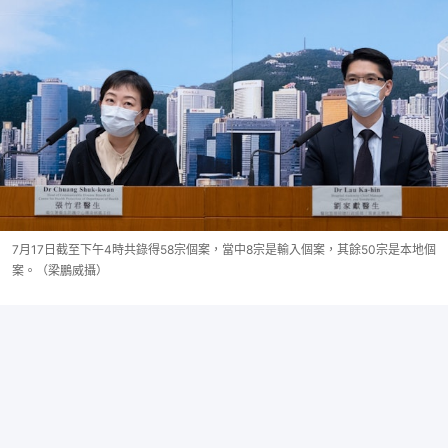
7月17日截至下午4時共錄得58宗個案，當中8宗是輸入個案，其餘50宗是本地個
案。（梁鵬威攝）