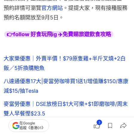
預約詳情可瀏覽
官方網站
。提提大家，現有接種服務
預約名額開放至9月5日。
👉follow 好食玩飛ig ✈️免費睇旅遊飲食攻略
大家樂優惠｜外賣半價！$79原隻雞+半斤叉燒+2白
飯／5折換購鮑魚
八達通優惠17大|麥當勞咖啡買1送1/增值賺$150/惠康
減$15/抽Tesla
麥當勞優惠｜DSE放榜日$1大可樂+$1即磨咖啡/周末
雙人早餐慳$23.5
3
在Google
美心優惠｜燒味優惠低至5折！原隻豉香雞$63包斬＋
追蹤《香港01》