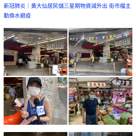
新冠肺炎｜黃大仙居民儲三星期物資減外出 街市檔主
勤換水避疫