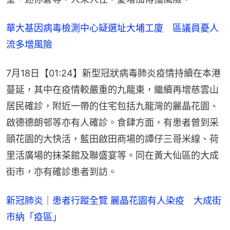
華大基因病毒檢測中心疑選址大埔工廈　區議員憂人
流多增風險
7月18日【01:24】新型冠狀病毒肺炎疫情持續在本港
蔓延，其中在疫情較嚴重的九龍東，繼續再增慈雲山
居民確診，附近一帶的住宅包括九龍灣的麗晶花園、
啟德德朗邨等亦有人確診。食肆方面，有患者曾到采
頤花園的大快活，藍田啟田商場的譚仔三哥米線、荷
里活廣場的抹茶館及聯盛宴等。同在黃大仙區的大成
街市，亦有確診患者到訪。
新冠肺炎｜患者行蹤全覽 麗晶花園有人染疫　大成街
市納「疫區」