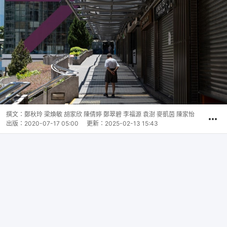
撰文：
鄭秋玲 梁煥敏 胡家欣 陳倩婷 鄭翠碧 李福源 袁澍 麥凱茵 陳家怡
出版：
2020-07-17 05:00
更新：
2025-02-13 15:43