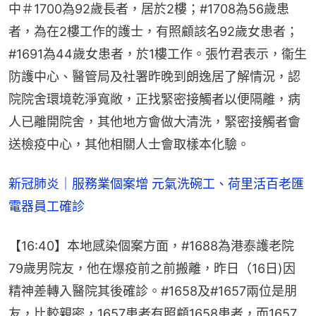
中＃1700為92歲長者，居於2樓；#1708為56歲患
者，為在2樓工作的護士，有照顧該名92歲女患者；
#1691為44歲女患者，於1樓工作。張竹君表示，衞生
防護中心、醫管局及社署昨晚到朗逸居了解情況，認
院院舍環境乾淨寬敞，正找緊密接觸者以便隔離，病
人已離開院舍，其他地方會做大清洗，緊密接觸者會
送檢疫中心，其他相關人士會取樣本化驗。
新冠肺炎｜服務業個案增 元氣洗碗工、荷里活百老匯
電器員工確診
【16:40】本地感染個案方面，#1688為港泰護老院
79歲男院友，他在爆疫前之前搬離，昨日（16日)因
精神差轉入醫院其後確診。#1658及#1657兩位是朋
友，比較親密，1657患者有照顧1658患者，而1657