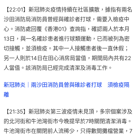
【22:01】新冠肺炎疫情持續在社區擴散，據指有兩名
沙田消防局消防員曾經與確診者打球，需要入檢疫中
心。消防處回覆《香港01》查詢指，確認兩人於本月
13日，與一名確診患者進行球類運動，已而被列為密
切接觸，並須檢疫。其中一人接觸患者後一直休假；
另一人則於14日在田心消房局當值，期間局內共有22
人當值。該消防局已經完成清潔及消毒工作。
新冠肺炎｜兩沙田消防員曾與碓診者打球　須檢疫隔
離
【21:35】新冠肺炎第三波疫情未見頂，多宗個案涉及
的北河街和牛池灣街市今晚提早於7時關閉清潔消毒。
牛池灣街市在關閉前人流稀少，只得數間攤檔營業，7