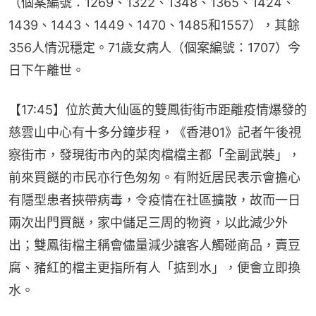
（個案編號：1269、1322、1348、1365、1424、
1439、1443、1449、1470、1485和1557），其餘
356人情況穩定。71歲女病人（個案編號：1707）今
日下午離世。
【17:45】位於黃大仙區的雙鳳街街市距離疫情爆發的
慈雲山中心有十多分鐘步程，《香港01》記者午後視
察街市，發現街市內的菜肉檔檔主都「全副武裝」，
前來買餸的市民亦行色匆匆。有附近居民表示會擔心
有隱型患者挾帶病毒，令疫情在社區擴散，故而一日
兩次出門買餸，家中儲足三周的物資，以此減少外
出；雙鳳街檔主稱會儘量減少讓客人觸碰商品，賣豆
腐、豬紅的檔主更指所有人「掂到水」，便會立即換
水。