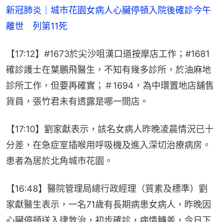
新冠肺炎｜城市花園女病人心臟停頓入院後確診今午
離世　列第11死
【17:12】#1673於尖沙咀漢口道按摩店工作；#1681
確診護士在葉鵬飛醫生，不知有幾多診所，於油麻地
診所工作，但要再確實；＃1694，為中環置地店舖售
貨員，張竹君未有透露是哪一間店。
【17:10】劉家獻表示，該名女病人昨晚凌晨情況已十
分差，在急症室插喉用呼吸機及進入深切治療病房。
患者為居於北角城市花園。
【16:48】醫院管理局總行政經理（質素及標準）劉
家獻醫生表示，一名71歲有長期病患女病人，昨晚因
心臟停頓送入律敦治，初步確診，病情轉差，今日下