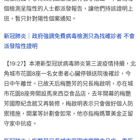
個檢測呈陰性的人士都派發報告，讓他們持該證明上
班，暫只針對陽性個案通知。
新冠肺炎｜政府強調免費病毒檢測只為找確診者 不會
派發陰性證明
【19:27】本港新型冠狀病毒肺炎第三波疫情持續，北
角城市花園8座一名女患者心臟停頓送院後確診，今
日中午離世。已故天后梅艷芳的兄長梅啟明，亦在城
市花園8座旁開設馬來西亞食品店，去年開幕的梅艷
芳國際紀念館又再裝修，梅啟明表示只會做好個人防
禦措施，開業等計劃會如常，他亦指梅媽覃美金正留
守家中抗疫。