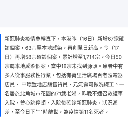
新冠肺炎疫情急轉直下，本港昨（16日）新增67宗確
診個案，63宗屬本地感染，再創單日新高。今（17
日）再增58宗確診個案，累計增至1,714宗。今日50
宗屬本地感染個案，當中18宗未找到源頭。患者中有
多人從事服務性行業，包括有荷里活廣場百老匯電器
店員、 中環置地店舖售貨員、元氣壽司做洗碗工。一
名居於北角城市花園的71歲老婦，昨晚不適召救護車
入院，曾心跳停頓，入院後確診新冠肺炎，狀況甚
差，至今日下午1時離世，為疫情第11名死者。