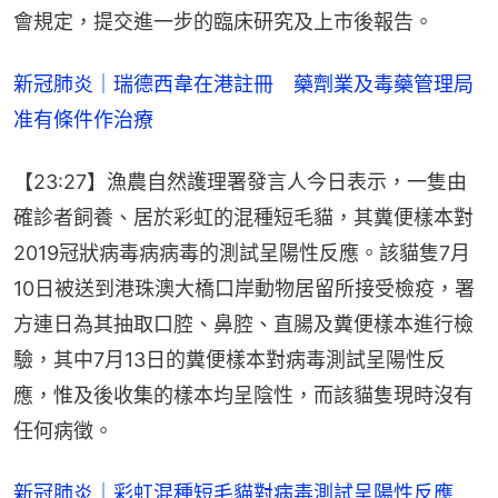
會規定，提交進一步的臨床研究及上市後報告。
新冠肺炎｜瑞德西韋在港註冊　藥劑業及毒藥管理局
准有條件作治療
【23:27】漁農自然護理署發言人今日表示，一隻由
確診者飼養、居於彩虹的混種短毛貓，其糞便樣本對
2019冠狀病毒病病毒的測試呈陽性反應。該貓隻7月
10日被送到港珠澳大橋口岸動物居留所接受檢疫，署
方連日為其抽取口腔、鼻腔、直腸及糞便樣本進行檢
驗，其中7月13日的糞便樣本對病毒測試呈陽性反
應，惟及後收集的樣本均呈陰性，而該貓隻現時沒有
任何病徵。
新冠肺炎｜彩虹混種短毛貓對病毒測試呈陽性反應　