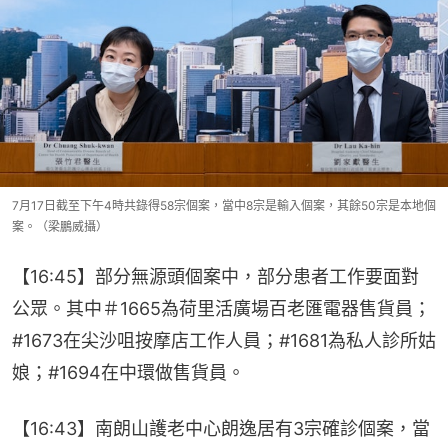
7月17日截至下午4時共錄得58宗個案，當中8宗是輸入個案，其餘50宗是本地個
案。（梁鵬威攝）
【16:45】部分無源頭個案中，部分患者工作要面對
公眾。其中＃1665為荷里活廣場百老匯電器售貨員；
#1673在尖沙咀按摩店工作人員；#1681為私人診所姑
娘；#1694在中環做售貨員。
【16:43】南朗山護老中心朗逸居有3宗確診個案，當