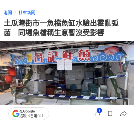
港聞
社會新聞
土瓜灣街市一魚檔魚缸水驗出霍亂弧
菌 同場魚檔稱生意暫沒受影響
3
在Google
追蹤《香港01》
撰文：
蘇俊希
出版：
2026-07-31 14:55
更新：
2026-07-31 14:55