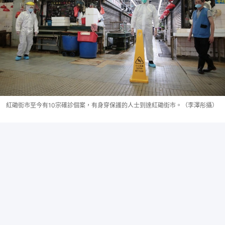
紅磡街市至今有10宗確診個案，有身穿保護的人士到達紅磡街市。（李澤彤攝）