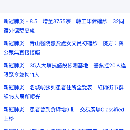
新冠肺炎・8.5｜增至3755宗 轉工印傭確診 32同
宿外傭惹憂慮
新冠肺炎｜青山醫院繳費處女文員初確診 院方：與
公眾無直接接觸
新冠肺炎｜35人大埔抗議設檢測基地 警票控20人違
限聚令並拘11人
新冠肺炎｜名城峻弦列患者住所全覽表 紅磡街市群
組15人居所曝光
新冠肺炎｜患者曾到食肆增9間 交易廣場Classified
上榜