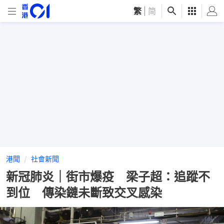
繁
|
简
港聞
社會新聞
新冠肺炎｜街市爆疫 梁子超：追蹤不
到位 傳染鏈未斷致交叉感染