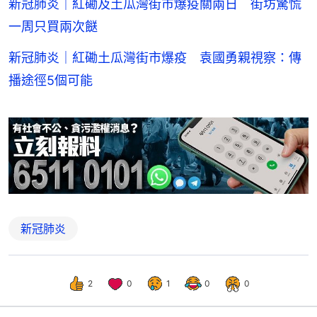
新冠肺炎｜紅磡及土瓜灣街市爆疫關兩日 街坊驚慌
一周只買兩次餸
新冠肺炎｜紅磡土瓜灣街市爆疫 袁國勇親視察：傳
播途徑5個可能
新冠肺炎
2
0
1
0
0