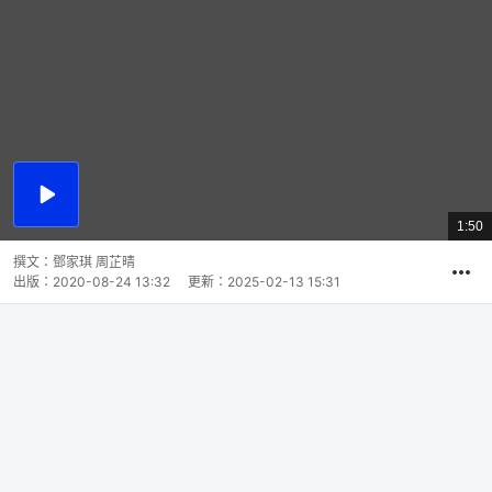
播
放
1:50
總
影
共
片
時
撰文：
鄧家琪 周芷晴
間
出版：
2020-08-24 13:32
更新：
2025-02-13 15:31