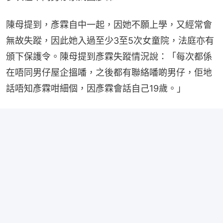
陳母提到，彥霖自中一起，因她不願上學，又經常會
無故失蹤，因此她入過至少3至5次女童院，法庭亦有
頒下保護令。陳母提到彥霖失蹤情況說：「每次都係
在唔同男仔屋企搵噃，之後都有聯絡噃啲男仔，佢地
話唔知彥霖咁細個，因彥霖會話自己19歲。」