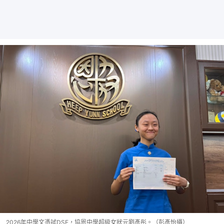
2026年中學文憑試DSE，協恩中學超級女狀元劉彥彤。（彭彥怡攝）