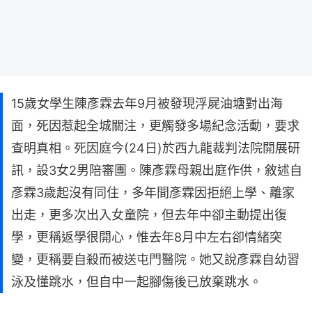
15歲女學生陳彥霖去年9月被發現浮屍油塘對出海
面，死因惹起全城關注，更觸發多場紀念活動，要求
查明真相。死因庭今(24日)於西九龍裁判法院開展研
訊，設3女2男陪審團。陳彥霖母親出庭作供，敘述自
彥霖3歲起沒有同住，多年間彥霖因拒絕上學、離家
出走，更多次出入女童院，但去年中卻主動提出復
學，更稱返學很開心，惟去年8月中左右卻情緒突
變，更稱要自殺而被送屯門醫院。她又說彥霖自幼習
泳及懂跳水，但自中一起腳傷後已放棄跳水。