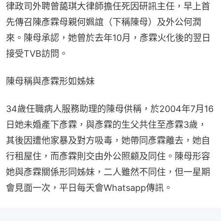
律政司外聘曾藹琪大律師擔任死因研訊主任，早上首
先傳召陳彥霖母親何姵誼（下稱陳母）及外公何潤
來。陳母承認，她曾於去年10月，彥霖火化後的翌日
接受TVB訪問。
陳母稱與彥霖形如姊妹
34歲任職病人服務助理的陳母供稱，於2004年7月16
日她未婚產下彥霖，與彥霖的生父共住至彥霖3歲，
其後因遭他家暴及對方吸毒，她帶同彥霖離去，她自
行租屋住，而彥霖則交由外公照顧及同住。陳母形容
她與彥霖關係形同姊妹，二人雖然不同住，但一星期
會見面一次，平日每天會Whatsapp傳訊。