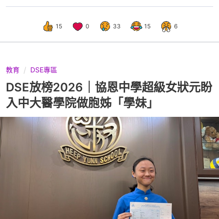
15
0
33
15
6
教育
DSE專區
DSE放榜2026｜協恩中學超級女狀元盼
入中大醫學院做胞姊「學妹」