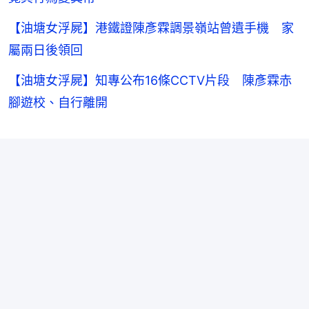
【油塘女浮屍】港鐵證陳彥霖調景嶺站曾遺手機 家
屬兩日後領回
【油塘女浮屍】知專公布16條CCTV片段 陳彥霖赤
腳遊校、自行離開