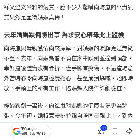
祥又溫文爾雅的氣質，讓不少人驚嘆向海嵐的高貴氣
質果然是盡得媽媽真傳！
去年媽媽跌倒險出事 為求安心帶母北上體檢
向海嵐與母親感情向來深厚，對媽媽的照顧更是無微
不至。去年，向媽媽曾不慎在家中跌倒並撞到頭部，
幸好最後證實沒有骨折，僅手腳有瘀傷。不過這場意
外當時亦令向海嵐極度擔心，甚至崩潰爆喊，她即時
放下手頭上的所有工作，陪媽媽入院作詳細檢查。
經過跌倒一事後，向海嵐對媽媽的健康狀況更為緊
張。今年初，她特意安排並親自陪同母親北上，到內
地進行全方位的身體檢查。向海嵐在了解體檢細節
69
在Google
追蹤《香港01》
後，對內地醫療中心先進的設備及專業水平讚不絕