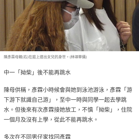
陳彥霖母親(右)在庭上道出女兒的身世。(林頌華攝)
中一「拗柴」後不能再跳水
陳母供稱，彥霖小時候會與她到泳池游泳，彥霖「游
下游下就識自己游」，至中一時與同學一起去學跳
水。但後來有次彥霖接她放工，不慎「拗柴」，住院
一個月及沒有上學，從此不能再跳水。
多次在不同男仔家找回彥霖