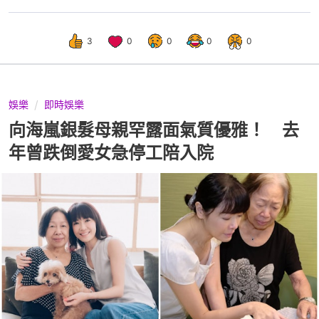
3
0
0
0
0
娛樂
即時娛樂
向海嵐銀髮母親罕露面氣質優雅！ 去
年曾跌倒愛女急停工陪入院