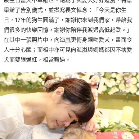
歲生日當天不幸離世。她為了與愛犬好好道別，特意
舉辦了告別儀式，並撰寫長文悼念：「今天是你生
日，17年的狗生圓滿了，謝謝你來到我們家，帶給我
們很多的快樂回憶，謝謝你陪伴我渡過高低起跌。」
在其中一張照片中，向海嵐更俯身親吻愛犬，畫面令
人十分心酸；而相中亦可見向海嵐與媽媽都因不捨愛
犬而雙眼通紅，相當難過。