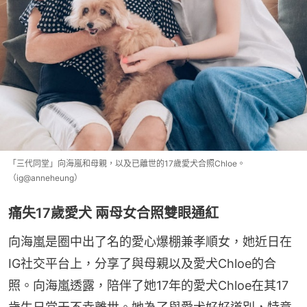
「三代同堂」向海嵐和母親，以及已離世的17歲愛犬合照Chloe。
（ig@anneheung）
痛失17歲愛犬 兩母女合照雙眼通紅
向海嵐是圈中出了名的愛心爆棚兼孝順女，她近日在
IG社交平台上，分享了與母親以及愛犬Chloe的合
照。向海嵐透露，陪伴了她17年的愛犬Chloe在其17