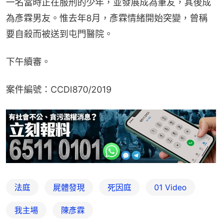
一名當時正在服刑的少年，並發展成為筆友，其後成
為彥霖男友。惟去年8月，彥霖情緒開始突變，曾稱
要自殺而被送到屯門醫院。
下午續審。
案件編號：CCDI870/2019
法庭
屍體發現
死因庭
01 Video
我主場
陳彥霖