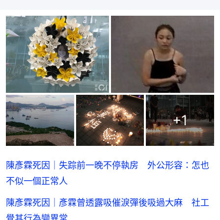
+
1
陳彥霖死因｜失踪前一晚不停執房 外公形容：怎也
不似一個正常人
陳彥霖死因｜彥霖曾透露吸催淚彈後吸過大麻 社工
覺其行為變異常