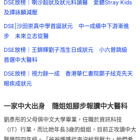
DSE放榜｜喇沙超狀及狀元料讀醫 愛聽Stray Kids
及譚詠麟減壓
DSE|沙田崇真中學首誕狀元 中一成績中下游漸進
步 未來立志從醫
DSE放榜｜王錦輝劉子湉生日成狀元 小六曾跳級
首選中大醫科
DSE放榜｜視力餘一成 香港華仁書院鄭子絃克先天
眼疾成狀元
一家中大出身 隨姐姐腳步報讀中大醫科
劉彥彤的父母俱中文大學畢業，任職於資訊科技
（IT）行業，而比她年長3歲的姐姐，目前正攻讀中大
醫學院四年級。「爸爸媽媽從來沒給我壓力，他們希