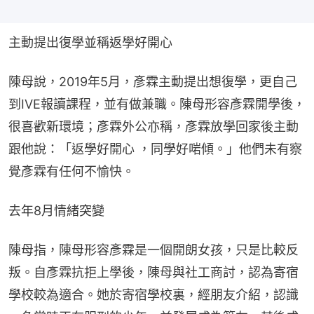
主動提出復學並稱返學好開心
陳母說，2019年5月，彥霖主動提出想復學，更自己
到IVE報讀課程，並有做兼職。陳母形容彥霖開學後，
很喜歡新環境；彥霖外公亦稱，彥霖放學回家後主動
跟他說：「返學好開心 ，同學好啱傾。」他們未有察
覺彥霖有任何不愉快。
去年8月情緒突變
陳母指，陳母形容彥霖是一個開朗女孩，只是比較反
叛。自彥霖抗拒上學後，陳母與社工商討，認為寄宿
學校較為適合。她於寄宿學校裏，經朋友介紹，認識