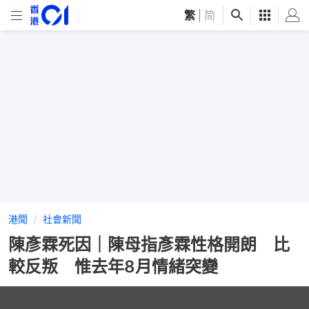
繁
|
简
港聞
社會新聞
陳彥霖死因｜陳母指彥霖性格開朗 比
較反叛 惟去年8月情緒突變