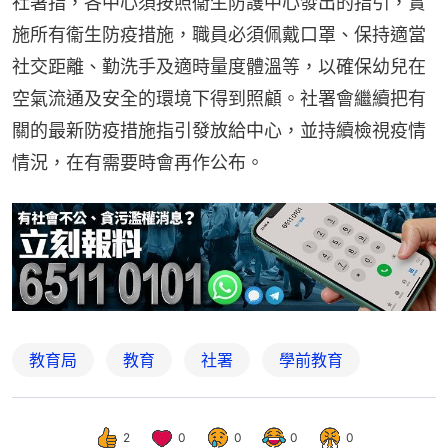
社署指，各中心須按照衞生防護中心發出的指引，實
施所有衞生防疫措施，職員必須佩戴口罩、保持適當
社交距離、勤洗手及適時量度體溫等，以確保幼兒在
空氣流通及安全的環境下得到照顧。社署會繼續把有
關的最新防疫措施指引發放給中心，並持續檢視疫情
情況，在有需要時會再作公布。
教育局
教育
社署
學前教育
2
0
0
0
0