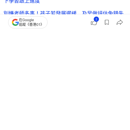
下學習跟上進度
別嫌老師多事！孩子若發展遲緩 及早做評估免錯失
2
在Google
「黃金早療期」
追蹤《香港01》
親子活動｜行路易跌發展遲緩幼兒可玩簡單遊戲 在
家訓練核心肌群
發展遲緩｜如何幫助發展遲緩青少年適應學習步伐與
改善自理能力
親子
健康一家人
育兒
教育
社署
SEN
SEN
學前教育
1
0
0
0
0