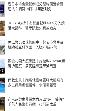
遊日本帶含受管制成分藥物回港會否
違法？須符2條件才可獲豁免
JUPAS放榜｜有網民聲稱40.5分入讀
港大醫科 醫學院指失實或追究
休班警長酒後仍開車 警署撞警車後
繼續駛至科學園 入獄2周罰2萬
觀塘花園大廈重建｜房協料2028年起
清拆兩廈 居民陸續遷至鴻鵠臺
:45
假救生員｜跑馬地豪宅雲暉大廈疑有
救生員用虛假證件 食環署報警
商人胡楚南非禮女職員囚2周 曾捐2
千萬人民幣有貢獻 指刑罰太重