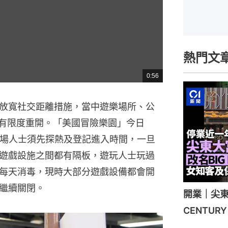
熱門文
0:56
總
共
時
間
放寬社交距離措施，當中遊樂場所、公
以有限度重開。「美國冒險樂園」今日
入場人士須先探熱及登記進入時間，一旦
遊戲設施之間都有隔板，遊玩人士玩過
每天消毒，現時大部分遊戲設備都會開
繼續關閉。
開業｜尖東
CENTU