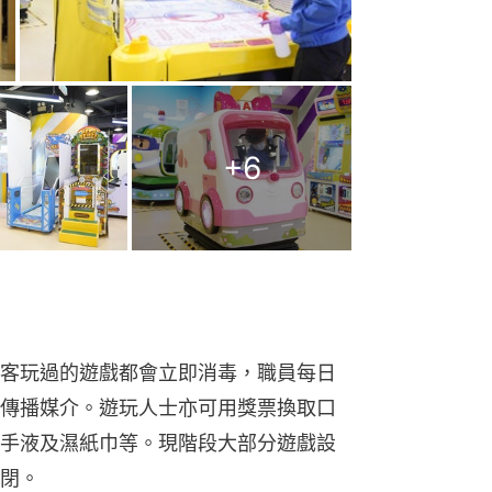
客玩過的遊戲都會立即消毒，職員每日
傳播媒介。遊玩人士亦可用獎票換取口
手液及濕紙巾等。現階段大部分遊戲設
閉。
疫情下樂園各分店都有不同程度打擊，
後能恢復人流，但估計生意仍下跌一
群，米先生指出，職員會配戴充足防疫
，相信受感染風險不高。