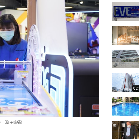
02
。（鄭子峰攝）