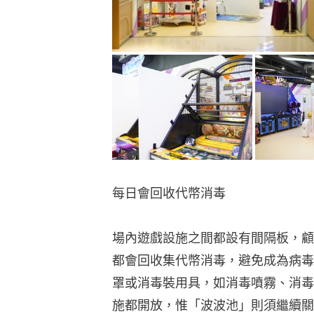
每日會回收代幣消毒
場內遊戲設施之間都設有間隔板，顧
都會回收集代幣消毒，避免成為病毒
罩或消毒裝用具，如消毒噴霧、消毒
施都開放，惟「波波池」則須繼續關
「美國冒險樂園」職員米先生表示，
生意停頓，收入大跌，冀望樂園開業
半。樂園重開職員可能要接觸大量人
裝備，而且顧客一旦發燒就不准進場