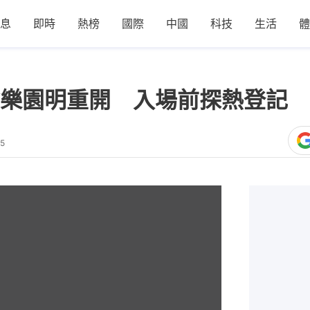
息
即時
熱榜
國際
中國
科技
生活
體
樂園明重開 入場前探熱登記 
25