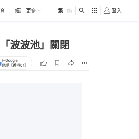
育
經濟
更多
01深圳
繁
觀點
|
简
健康
好食玩飛
登入
女
「波波池」關閉
在Google
追蹤《香港01》