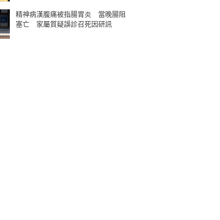
精神病漢腹痛被指腸胃炎 當晚腸阻
塞亡 家屬質疑誤診召死因研訊