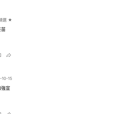
精選 ★
疫苗
-10-15
加強宣