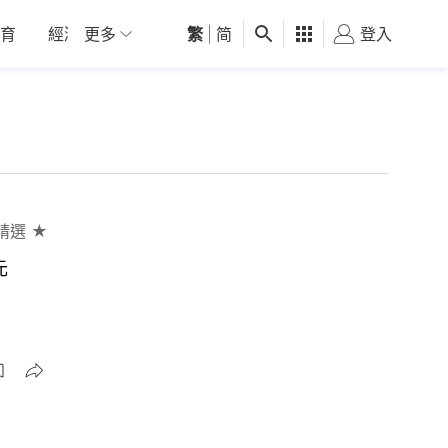
育
經濟
更多
01深圳
繁
觀點
|
简
健康
好食玩飛
登入
女
精選 ★
元