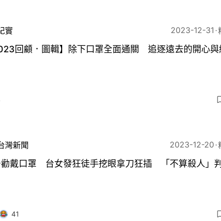
2023-12-31
紀實
023回顧．圖輯】除下口罩全面通關 追逐遠去的開心與
4
2023-12-20
台灣新聞
居勸戴口罩 台女發狂徒手挖眼拿刀狂插 「不算殺人」判
41