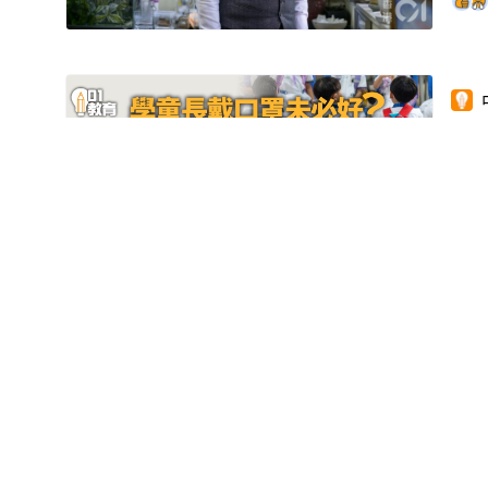
蒙
界
蒙
全