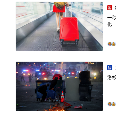
一
化
洛