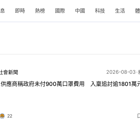
息
即時
熱榜
國際
中國
科技
生活
體
2026-08-03
社會新聞
供應商稱政府未付900萬口罩費用 入稟追討逾1801萬
22