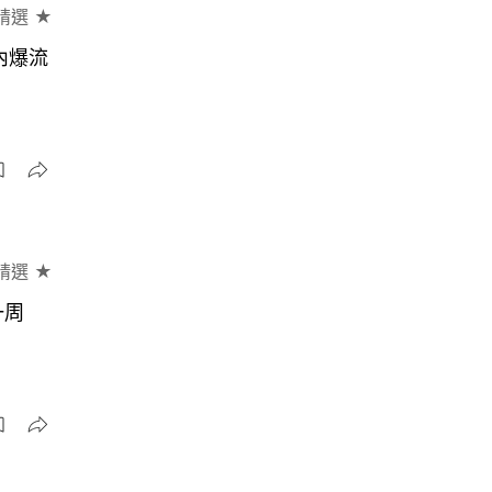
精選 ★
內爆流
精選 ★
一周