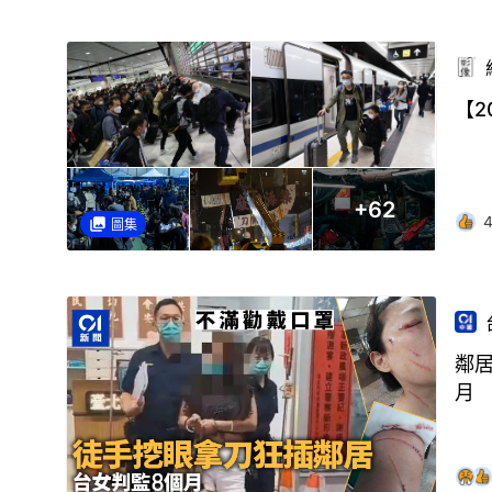
【2
+
62
圖集
鄰
月