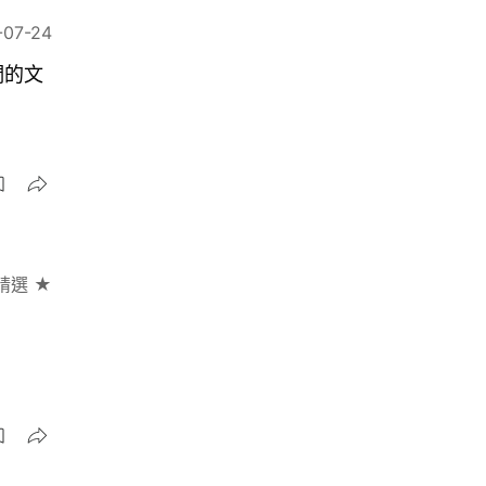
-07-24
們的文
精選 ★