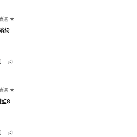
精選 ★
繽紛
精選 ★
監8