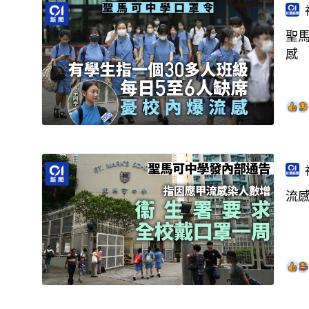
聖
感
流