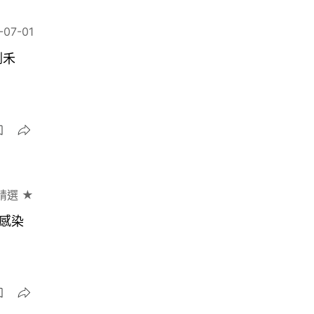
-07-01
割禾
精選 ★
感染