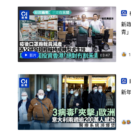
新
青
1
03:47
影片
新