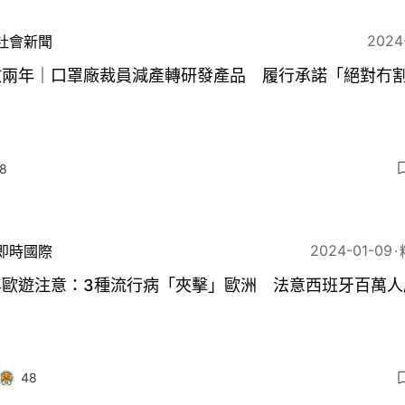
2024
社會新聞
政兩年｜口罩廠裁員減產轉研發產品 履行承諾「絕對冇
」
8
2024-01-09
即時國際
年歐遊注意：3種流行病「夾擊」歐洲 法意西班牙百萬人
48