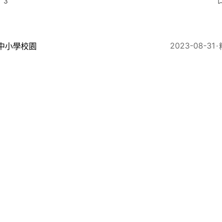
3
2023-08-31
中小學校園
著嘴上學去｜長戴口罩免疫力降 專家籲勿怕生病 無零
8
2023-08-31
中小學校園
著嘴上學去｜開學在即逾半小一生仍遮臉 學生鍾意戴家