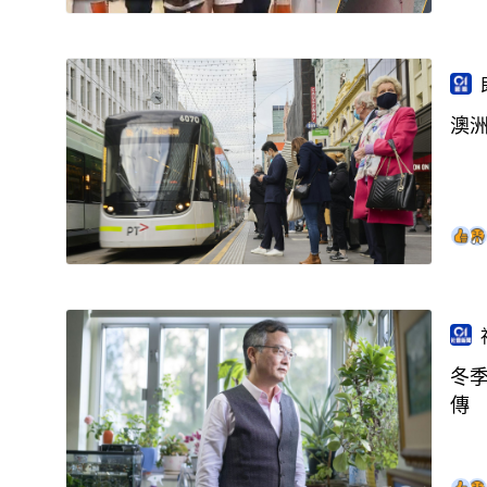
澳
冬
傳