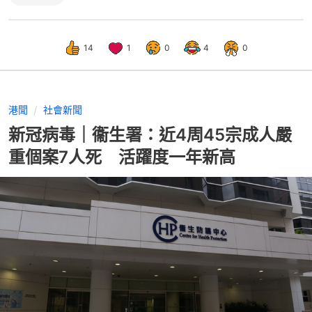
14
1
0
4
0
港聞
社會新聞
新冠病毒｜衞生署：近4周45宗成人嚴
重個案7人死 活躍度一年新高