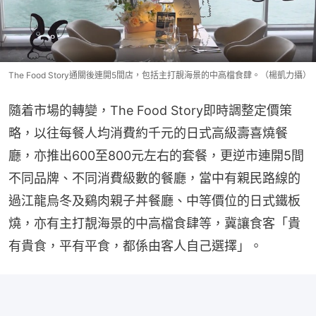
The Food Story通關後連開5間店，包括主打靚海景的中高檔食肆。（楊凱力攝）
隨着市場的轉變，The Food Story即時調整定價策
略，以往每餐人均消費約千元的日式高級壽喜燒餐
廳，亦推出600至800元左右的套餐，更逆市連開5間
不同品牌、不同消費級數的餐廳，當中有親民路線的
過江龍烏冬及鷄肉親子丼餐廳、中等價位的日式鐵板
燒，亦有主打靚海景的中高檔食肆等，冀讓食客「貴
有貴食，平有平食，都係由客人自己選擇」。