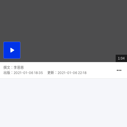
播
放
1:04
總
影
共
片
時
撰文：
李恩慈
間
出版：
2021-01-06 18:35
更新：
2021-01-06 22:18