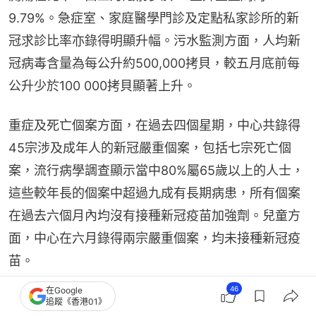
9.79%。急症室、家庭醫學門診及定點私家診所的新
冠求診比率亦錄得明顯升幅。污水監測方面，人均新
冠病毒含量為每公升約500,000拷貝，較五月底前每
公升少於100 000拷貝顯著上升。
重症及死亡個案方面，在過去四個星期，中心共錄得
45宗涉及成年人的新冠嚴重個案，包括七宗死亡個
案，流行病學調查顯示當中80%屬65歲以上的人士，
這些較年長的個案中超過九成有長期病患，所有個案
在過去六個月內均沒有接種新冠疫苗加強劑。兒童方
面，中心在六月錄得兩宗嚴重個案，均未接種新冠疫
苗。
46
在Google
新冠病毒已進入新一輪活躍周期
追蹤《香港01》