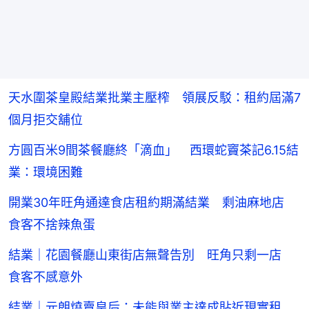
天水圍茶皇殿結業批業主壓榨 領展反駁：租約屆滿7
個月拒交舖位
方圓百米9間茶餐廳終「滴血」 西環蛇竇茶記6.15結
業：環境困難
開業30年旺角通達食店租約期滿結業 剩油麻地店
食客不捨辣魚蛋
結業｜花園餐廳山東街店無聲告別 旺角只剩一店
食客不感意外
結業｜元朗燒賣皇后：未能與業主達成貼近現實租