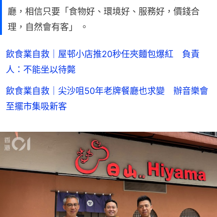
廳，相信只要「食物好、環境好、服務好，價錢合
理，自然會有客」 。
飲食業自救｜屋邨小店推20秒任夾麵包爆紅 負責
人：不能坐以待斃
飲食業自救｜尖沙咀50年老牌餐廳也求變 辦音樂會
至擺市集吸新客