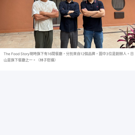
The Food Story現時旗下有16間餐廳，分別來自12個品牌，圖中3位是創辦人。日
山是旗下餐廳之一。（林子慰攝）