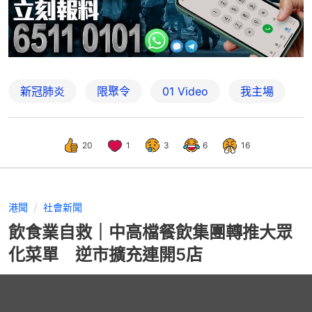
新冠肺炎
限聚令
01 Video
我主場
20
1
3
6
16
港聞
社會新聞
飲食業自救｜中高檔餐飲集團轉推大眾
化菜單 逆市擴充連開5店