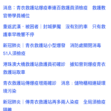
消息：青衣救護站爆疫牽連百救護員須檢疫 救護教
官帶學員補位
重返武漢．被困者｜封城夢魘 沒有別的車 只有救
護車早晚響不停
新冠肺炎｜青衣救護站小型爆發 消防處關閉消毒
51人須檢疫
港珠澳大橋救護站救護員初確診 據知曾到爆疫青衣
救護站取車
青衣救護站傳爆疫增兩確診 消息﹕儲物櫃相連疑環
境污染
新冠肺炎｜傳青衣救護站再多兩人染疫 全局須檢疫
隔離