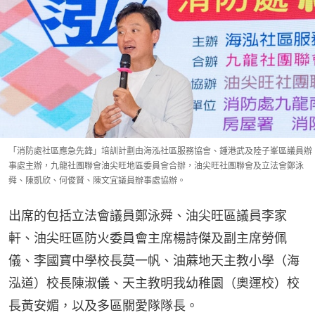
「消防處社區應急先鋒」培訓計劃由海泓社區服務協會、鍾港武及陸子峯區議員辦
事處主辦，九龍社團聯會油尖旺地區委員會合辦，油尖旺社團聯會及立法會鄭泳
舜、陳凱欣、何俊賢、陳文宜議員辦事處協辦。
出席的包括立法會議員鄭泳舜、油尖旺區議員李家
軒、油尖旺區防火委員會主席楊詩傑及副主席勞佩
儀、李國寶中學校長莫一帆、油蔴地天主教小學（海
泓道）校長陳淑儀、天主教明我幼稚園（奧運校）校
長黃安媚，以及多區關愛隊隊長。