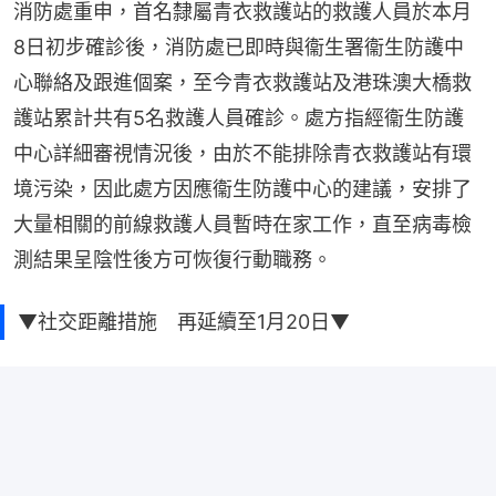
消防處重申，首名隸屬⻘⾐救護站的救護⼈員於本⽉
8⽇初步確診後，消防處已即時與衞生署衞生防護中
心聯絡及跟進個案，至今青衣救護站及港珠澳大橋救
護站累計共有5名救護人員確診。處方指經衞生防護
中心詳細審視情況後，由於不能排除青衣救護站有環
境污染，因此處方因應衞生防護中心的建議，安排了
大量相關的前線救護人員暫時在家工作，直至病毒檢
測結果呈陰性後方可恢復行動職務。
▼社交距離措施 再延續至1月20日▼