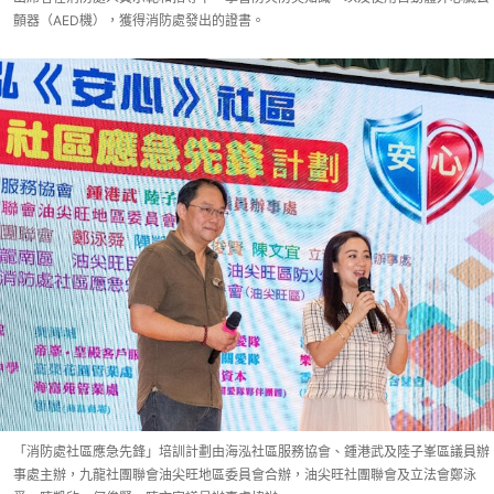
顫器（AED機），獲得消防處發出的證書。
「消防處社區應急先鋒」培訓計劃由海泓社區服務協會、鍾港武及陸子峯區議員辦
事處主辦，九龍社團聯會油尖旺地區委員會合辦，油尖旺社團聯會及立法會鄭泳