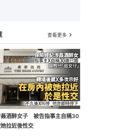
章
查看更多
姦酒醉女子 被告指事主自稱30
被她拉近後性交