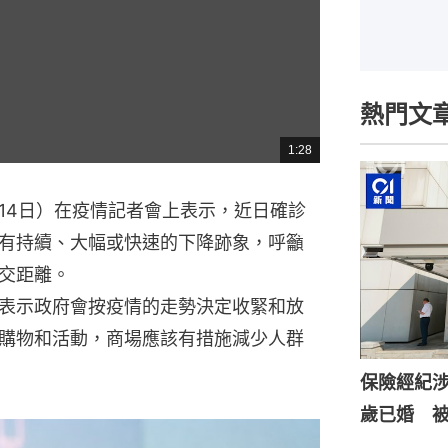
熱門文
1:28
總
共
時
間
14日）在疫情記者會上表示，近日確診
有持續、大幅或快速的下降跡象，呼籲
交距離。
表示政府會按疫情的走勢決定收緊和放
購物和活動，商場應該有措施減少人群
保險經紀涉
歲已婚 