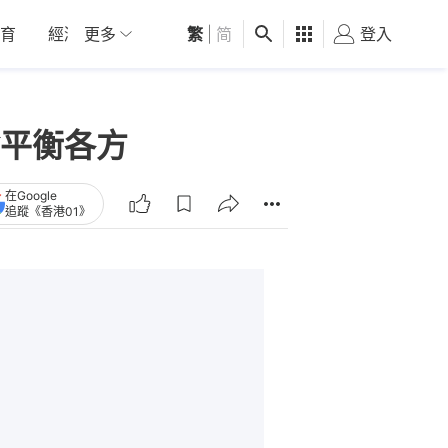
育
經濟
更多
01深圳
繁
觀點
|
简
健康
好食玩飛
登入
女
平衡各方
在Google
追蹤《香港01》