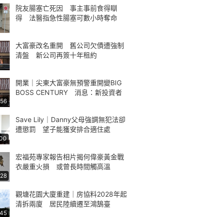
院友腸塞亡死因 事主事前食得瞓
得 法醫指急性腸塞可數小時奪命
大富豪改名重開 舊公司欠債遭強制
清盤 新公司再簽十年租約
開業｜尖東大富豪無預警重開變BIG
BOSS CENTURY 消息：新投資者
:56
Save Lily｜Danny父母強調無犯法卻
遭懲罰 望子能獲安排合適住處
:00
宏福苑專家報告相片揭何偉豪黃金戰
衣嚴重火損 或曾長時間觸高溫
:28
觀塘花園大廈重建｜房協料2028年起
清拆兩廈 居民陸續遷至鴻鵠臺
:45