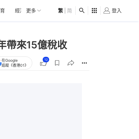
育
經濟
更多
01深圳
繁
觀點
|
简
健康
好食玩飛
登入
女
年帶來15億稅收
12
在Google
追蹤《香港01》