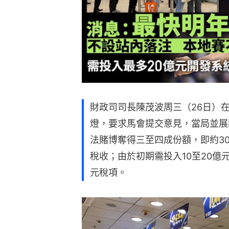
財政司司長陳茂波周三（26日）在
燈，要求馬會提交意見，當局並展
法賭博奪得三至四成份額，即約30
稅收；由於初期需投入10至20億
元稅項。