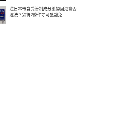
遊日本帶含受管制成分藥物回港會否
違法？須符2條件才可獲豁免