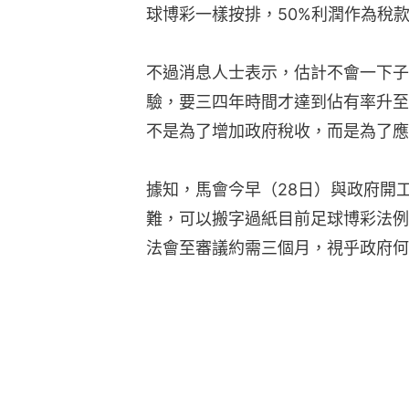
球博彩一樣按排，50%利潤作為稅款
不過消息人士表示，估計不會一下子
驗，要三四年時間才達到佔有率升至
不是為了增加政府稅收，而是為了應
據知，馬會今早（28日）與政府開
難，可以搬字過紙目前足球博彩法例
法會至審議約需三個月，視乎政府何