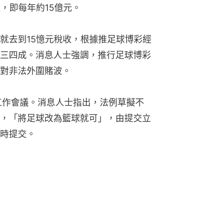
，即每年約15億元。
就去到15憶元稅收，根據推足球博彩經
三四成。消息人士強調，推行足球博彩
對非法外圍賭波。
工作會議。消息人士指出，法例草擬不
，「將足球改為籃球就可」，由提交立
時提交。