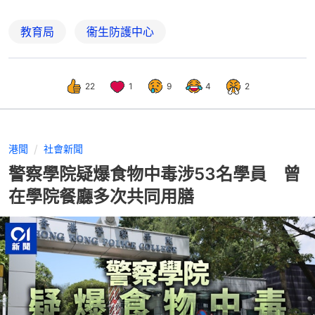
教育局
衞生防護中心
22
1
9
4
2
港聞
社會新聞
警察學院疑爆食物中毒涉53名學員 曾
在學院餐廳多次共同用膳