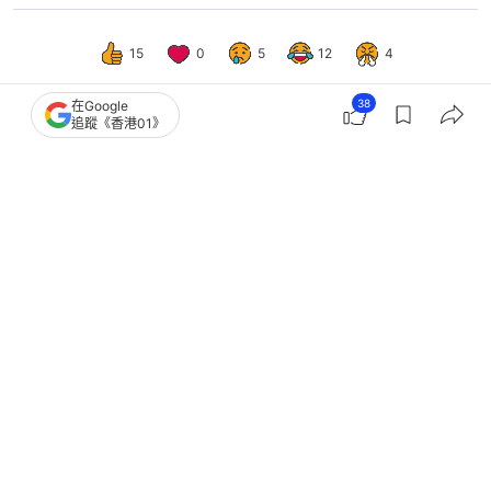
15
0
5
12
4
38
在Google
追蹤《香港01》
港聞
社會新聞
院舍及學校現腸胃炎爆發 本月暫共24
宗 防護中心籲注意衞生