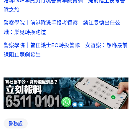
港專DAE學員黃竹坑警察學院實訓 提前踏上投考警
隊之旅
警察學院｜前港隊泳手投考督察 談江旻憓出任公
職：樂見轉換跑道
警察學院｜曾任護士EO轉投警隊 女督察：想喺最前
線阻止悲劇發生
警務處