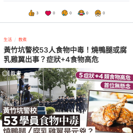
3
0
0
0
0
生活
教煮
黃竹坑警校53人食物中毒！燒鴨腿或腐
乳雞翼出事？症狀+4食物高危