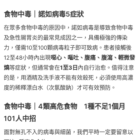
食物中毒｜諾如病毒5症狀
在眾多食物中毒的原因中，諾如病毒是導致食物中毒
及急性腸胃炎的最常見成因之一，具備極強的傳染
力，僅需10至100顆病毒粒子即可致病。患者接觸後
12至48小時內出現
噁心、嘔吐、腹痛、腹瀉、輕微發
燒
等症狀，但通常會在
1至3日
內自行治愈。值得注意
的是，用酒精及洗手液不能有效殺死，必須使用高濃
度的稀釋漂白水（次氯酸鈉）才可有效預防。
食物中毒｜4類高危食物 1種不足1個月
101人中招
面對無孔不入的病毒與細菌，我們平時一定要留意以