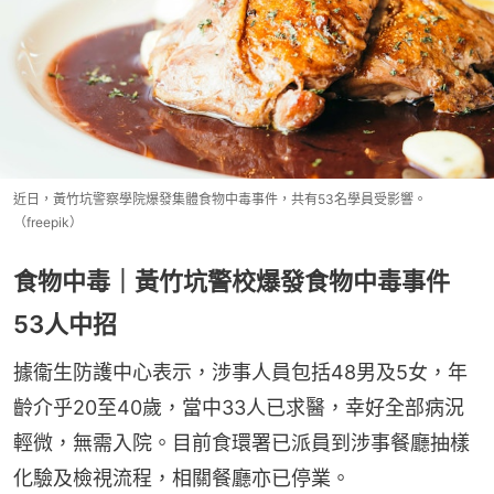
近日，黃竹坑警察學院爆發集體食物中毒事件，共有53名學員受影響。
（freepik）
食物中毒｜黃竹坑警校爆發食物中毒事件
53人中招
據衞生防護中心表示，涉事人員包括48男及5女，年
齡介乎20至40歲，當中33人已求醫，幸好全部病況
輕微，無需入院。目前食環署已派員到涉事餐廳抽樣
化驗及檢視流程，相關餐廳亦已停業。