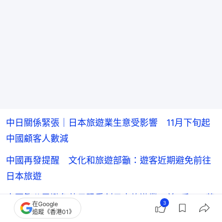
中日關係緊張｜日本旅遊業生意受影響 11月下旬起
中國顧客人數減
中國再發提醒 文化和旅遊部籲：遊客近期避免前往
日本旅遊
中國籲公民避免赴日恐重創日本旅遊業 首3季748萬
3
在Google
追蹤《香港01》
華遊客地區之冠