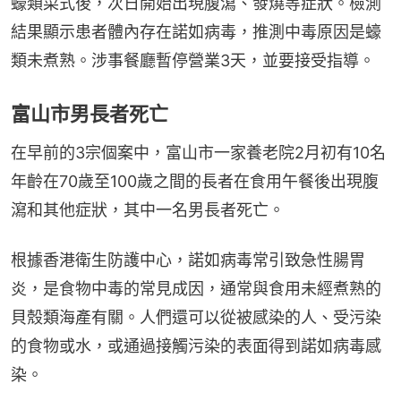
蠔類菜式後，次日開始出現腹瀉、發燒等症狀。檢測
結果顯示患者體內存在諾如病毒，推測中毒原因是蠔
類未煮熟。涉事餐廳暫停營業3天，並要接受指導。
富山市男長者死亡
在早前的3宗個案中，富山市一家養老院2月初有10名
年齡在70歲至100歲之間的長者在食用午餐後出現腹
瀉和其他症狀，其中一名男長者死亡。
根據香港衛生防護中心，諾如病毒常引致急性腸胃
炎，是食物中毒的常見成因，通常與食用未經煮熟的
貝殼類海產有關。人們還可以從被感染的人、受污染
的食物或水，或通過接觸污染的表面得到諾如病毒感
染。