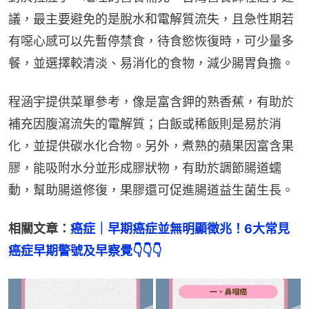
議，最主要避免的是脫水和電解質流失，且急性期若
有噁心感可以先暫停禁食，待食慾恢復時，可少量多
餐，並選擇較清淡、易消化的食物，減少腸胃負擔。
程涵宇提供菜單參考，像是富含鉀的熟香蕉，有助於
補充因腹瀉流失的電解質；白飯或稀飯則是易於消
化，並提供碳水化合物。另外，煮熟的蘋果因富含果
膠，能吸附水分並形成膠狀物，有助於調節腸道蠕
動，幫助腸道修復，果膠還可促進腸道益生菌生長。
相關文章：
癌症｜早期癌症並無明顯徵兆！6大常見
癌症早期警號及早察覺
👇👇👇