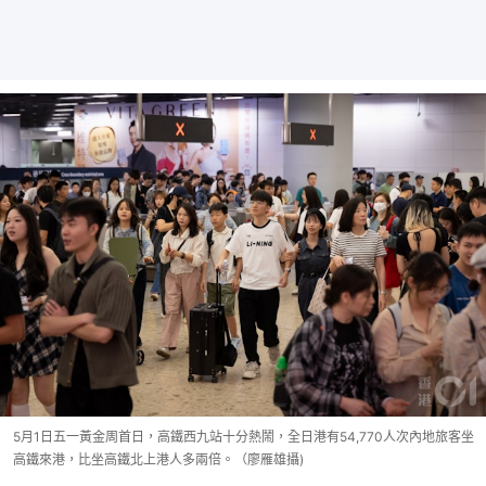
5月1日五一黃金周首日，高鐵西九站十分熱鬧，全日港有54,770人次內地旅客坐
高鐵來港，比坐高鐵北上港人多兩倍。（廖雁雄攝)