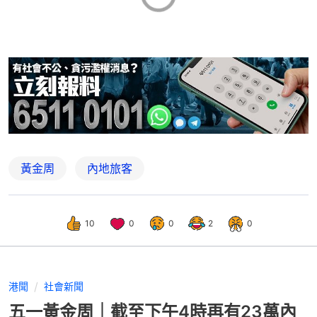
黃金周
內地旅客
10
0
0
2
0
港聞
社會新聞
五一黃金周｜截至下午4時再有23萬內