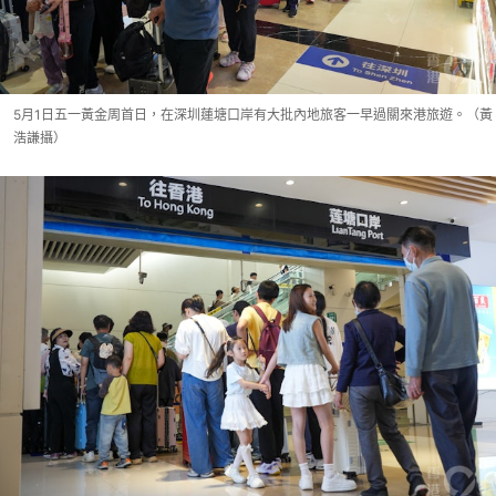
5月1日五一黃金周首日，在深圳蓮塘口岸有大批內地旅客一早過關來港旅遊。（黃
浩謙攝）