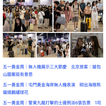
+
12
五一黃金周｜無人機展示三大節慶 北京旅客：搶包
山圖案挺有意思
五一黃金周｜屯門黃金海岸無人機表演 砌出海豚熊
貓燒鵝繡球花
五一黃金周｜警東九龍打擊的士違例派6張告票 1司