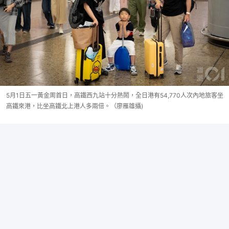
5月1日五一黃金周首日，高鐵西九站十分熱鬧，全日港有54,770人次內地旅客坐
高鐵來港，比坐高鐵北上港人多兩倍。（廖雁雄攝)