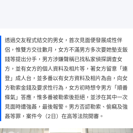
透過交友程式結交的男女，首次見面便發展成性伴
侶，惟雙方交往數月，女方不滿男方多次要她墊支飯
錢等提出分手，男方涉嫌聲稱已找私家偵探調查女
方，並有女方的個人資料及相片等，著女方留意「連
登」成人台，並多番以有女方資料及相片為由，向女
方勒索金錢及要求性行為，女方初時想令男方「順番
條氣」答應，惟多番被勒索後拒絕，並涉在其中一次
見面時遭強姦，最後報警。男方否認勒索、偷竊及強
姦等罪，案件今（2日）在高等法院開審。