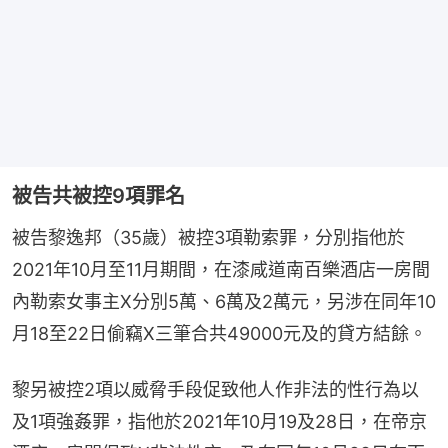
被告共被控9項罪名
被告黎逸邦（35歲）被控3項勒索罪，分別指他於
2021年10月至11月期間，在漆咸道南百樂酒店一房間
內勒索女事主X分別5萬、6萬及2萬元，另涉在同年10
月18至22日偷竊X三筆合共49000元及的貸方結餘。
黎另被控2項以威脅手段促致他人作非法的性行為以
及1項強姦罪，指他於2021年10月19及28日，在帝京