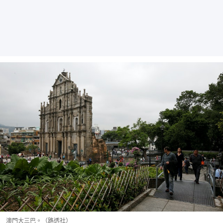
澳門大三巴。（路透社）