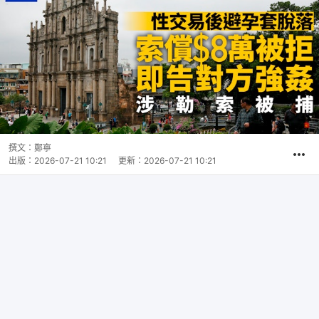
撰文：
鄭寧
出版：
2026-07-21 10:21
更新：
2026-07-21 10:21