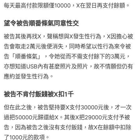
每天最高付款限額僅10000，X在翌日再支付餘額。
望令被告順番條氣同意性交
被告其後再找X，聲稱想與X發生性行為，X因擔心被
告會取走2萬元後便消失，同時希望以性行為來令被
告「順番條氣」，令她從而不需支付餘下的3萬元，
亦想知道USB內有甚麼照片及照片，故不情願但仍有
應約並發生性行為。
被告不肯付飯錢被X扣1千
但在此之後，被告堅持要X支付30000元後，才一次
過把50000元歸還給X。其後X把29000元支付予被
告，因為被告之後沒有支付飯錢，故X在餘額中扣除
了1000元的款項。