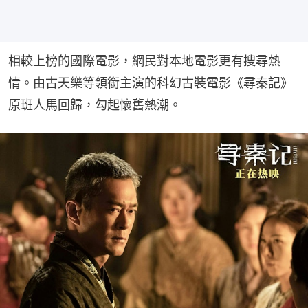
相較上榜的國際電影，網民對本地電影更有搜尋熱
情。由古天樂等領銜主演的科幻古裝電影《尋秦記》
原班人馬回歸，勾起懷舊熱潮。