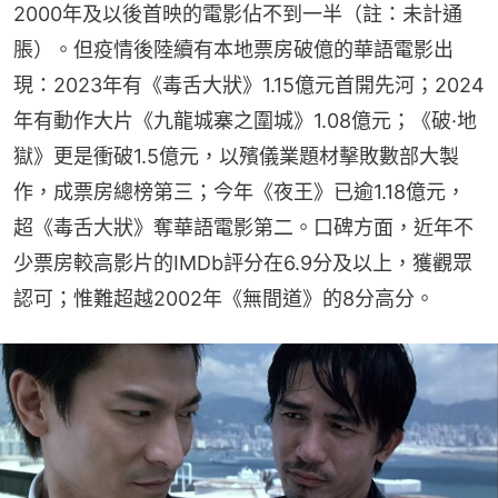
2000年及以後首映的電影佔不到一半（註：未計通
脹）。但疫情後陸續有本地票房破億的華語電影出
現：2023年有《毒舌大狀》1.15億元首開先河；2024
年有動作大片《九龍城寨之圍城》1.08億元；《破·地
獄》更是衝破1.5億元，以殯儀業題材擊敗數部大製
作，成票房總榜第三；今年《夜王》已逾1.18億元，
超《毒舌大狀》奪華語電影第二。口碑方面，近年不
少票房較高影片的IMDb評分在6.9分及以上，獲觀眾
認可；惟難超越2002年《無間道》的8分高分。