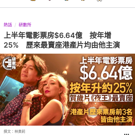
熱話
研數所
上半年電影票房$6.64億 按年增
25% 歷來最賣座港產片均由他主演
撰文：
林奧莉