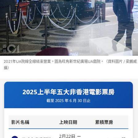
2021年UA院線全線結束營業。圖為旺角新世紀廣場UA戲院。（資料圖片 / 梁鵬威
攝）