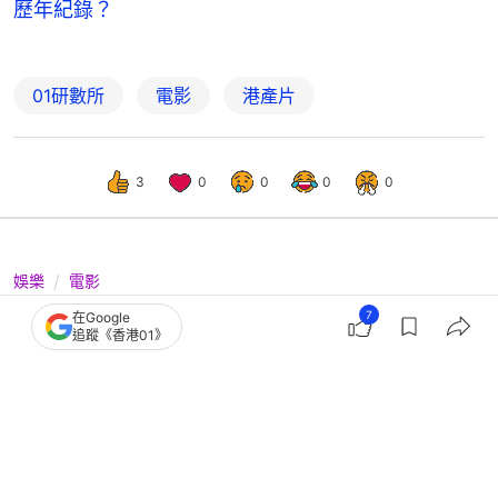
歷年紀錄？
01研數所
電影
港產片
3
0
0
0
0
娛樂
電影
2025中國票房累積破500億靠《哪吒
7
在Google
追蹤《香港01》
2》足夠食糊 香港電影大跌眼鏡