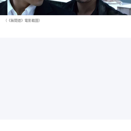
（《無間道》電影截圖）