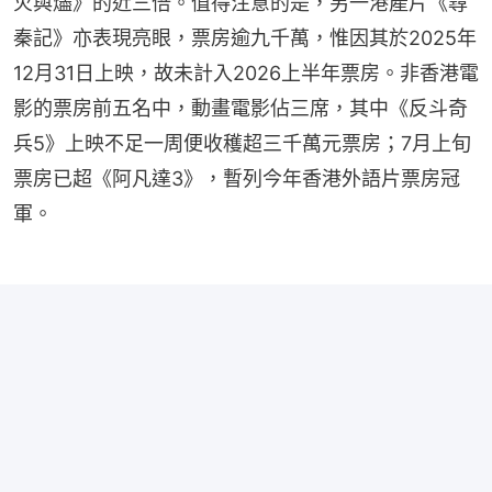
火與燼》的近三倍。值得注意的是，另一港產片《尋
秦記》亦表現亮眼，票房逾九千萬，惟因其於2025年
12月31日上映，故未計入2026上半年票房。非香港電
影的票房前五名中，動畫電影佔三席，其中《反斗奇
兵5》上映不足一周便收穫超三千萬元票房；7月上旬
票房已超《阿凡達3》，暫列今年香港外語片票房冠
軍。