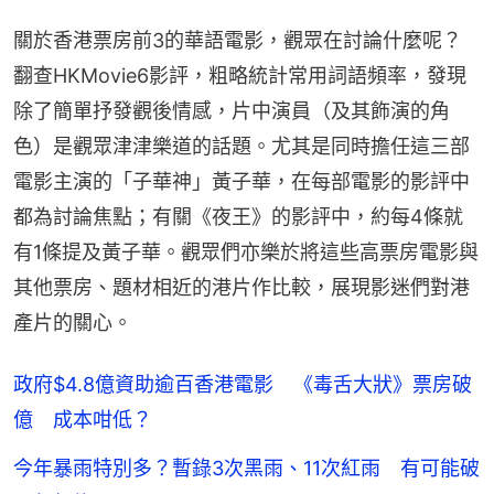
關於香港票房前3的華語電影，觀眾在討論什麼呢？
翻查HKMovie6影評，粗略統計常用詞語頻率，發現
除了簡單抒發觀後情感，片中演員（及其飾演的角
色）是觀眾津津樂道的話題。尤其是同時擔任這三部
電影主演的「子華神」黃子華，在每部電影的影評中
都為討論焦點；有關《夜王》的影評中，約每4條就
有1條提及黃子華。觀眾們亦樂於將這些高票房電影與
其他票房、題材相近的港片作比較，展現影迷們對港
產片的關心。
政府$4.8億資助逾百香港電影 《毒舌大狀》票房破
億 成本咁低？
今年暴雨特別多？暫錄3次黑雨、11次紅雨 有可能破