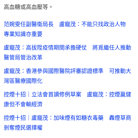
高血糖或高血壓等。
范婉雯任副醫衞局長 盧寵茂：不能只找政治人物
專業知識亦重要
盧寵茂：高拔陞疫情期間承擔硬仗 將覓繼任人推動
醫管局管治改革
盧寵茂：香港參與國際醫院評審認證標準 可推動大
灣區醫療國際化
控煙十招｜立法會首讀修例草案 盧寵茂：控煙贏健
康但不會輸經濟
控煙十招｜盧寵茂：加味煙有如糖衣毒藥 轟煙草商
剝奪煙民選擇權