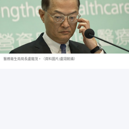
醫務衞生局局長盧寵茂。（資料圖片/盧翊銘攝）