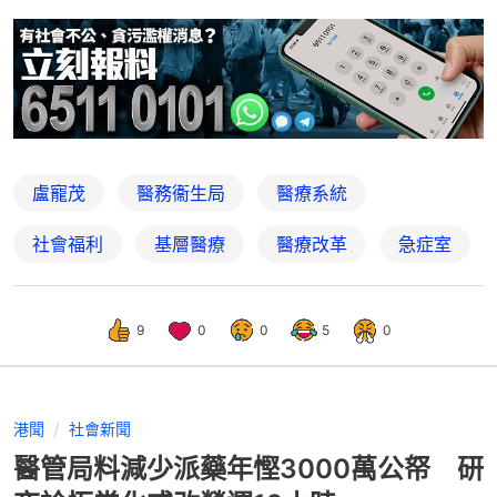
盧寵茂
醫務衞生局
醫療系統
社會福利
基層醫療
醫療改革
急症室
9
0
0
5
0
港聞
社會新聞
醫管局料減少派藥年慳3000萬公帑 研