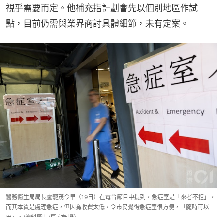
視乎需要而定。他補充指計劃會先以個別地區作試
點，目前仍需與業界商討具體細節，未有定案。
醫務衞生局局長盧寵茂今早（19日）在電台節目中提到，急症室是「來者不拒」，
而其本質是處理急症，但因為收費太低，令市民覺得急症室很方便，「隨時可以