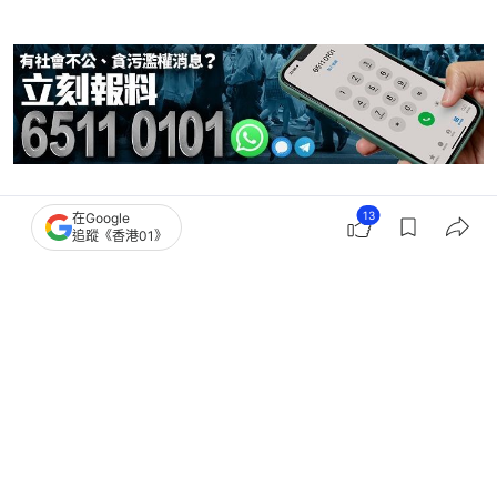
油價
13
在Google
追蹤《香港01》
2
0
1
0
0
港聞
突發
巴士撞工程車│被指限25度冷氣弱 九
巴：根據環保署指引設定溫度