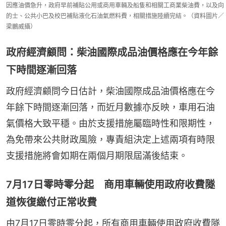
因應油價急升，政府早前補貼公用或商用車輛及船隻和相關工商業柴油費，以及向
的士、公共小巴及校巴補貼液化石油氣燃料費，相關措施陸續完結。（資料圖片／
梁鵬威攝）
政府經濟顧問：柴油國際成品油價格應在今年餘
下時間逐漸回落
政府經濟顧問今日估計，柴油國際成品油價格應在今
年餘下時間逐漸回落，而近月數據亦反映，車用石油
氣價格大致平穩。由於支援措施屬臨時性和限期性，
為免帶來公共財政風險，專責組決定上述兩項有時限
支援措施將會如期在兩個月期限屆滿後結束。
7月17日零時零分起 商用車輛使用政府收費隧
道恢復繳付正常收費
由7月17日零時零分起，所有商用車輛使用政府收費隧