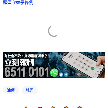
醒須守競爭條例
油價
城巴