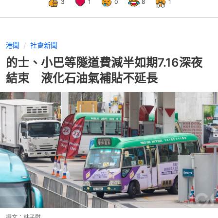
3
1
0
8
1
港聞
社會新聞
的士、小巴等隧道費減半如期7.16深夜
結束 液化石油氣補貼不延長
撰文：
林子慰