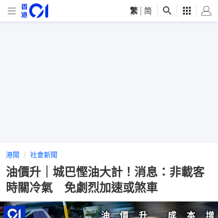
繁
|
简
港聞
社會新聞
油價升｜城巴慳油大計！消息：非載客
時關冷氣 免劇烈加速或煞車