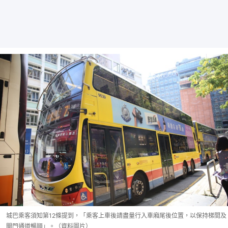
城巴乘客須知第12條提到，「乘客上車後請盡量行入車廂尾後位置，以保持梯間及
閘門通道暢順」。（資料圖片）