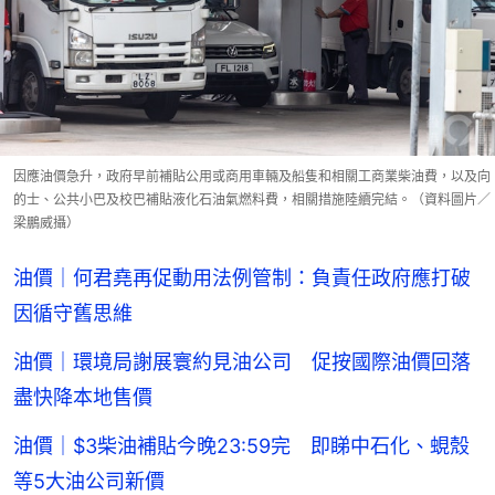
因應油價急升，政府早前補貼公用或商用車輛及船隻和相關工商業柴油費，以及向
的士、公共小巴及校巴補貼液化石油氣燃料費，相關措施陸續完結。（資料圖片／
梁鵬威攝）
油價｜何君堯再促動用法例管制：負責任政府應打破
因循守舊思維
油價｜環境局謝展寰約見油公司 促按國際油價回落
盡快降本地售價
油價｜$3柴油補貼今晚23:59完 即睇中石化、蜆殼
等5大油公司新價