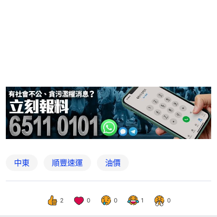
中東
順豐速運
油價
2
0
0
1
0