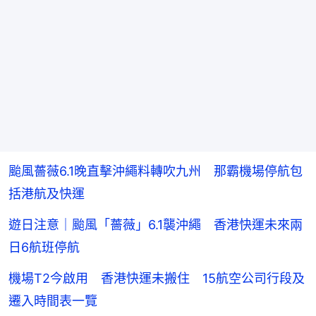
颱風薔薇6.1晚直擊沖繩料轉吹九州 那霸機場停航包
括港航及快運
遊日注意｜颱風「薔薇」6.1襲沖繩 香港快運未來兩
日6航班停航
機場T2今啟用 香港快運未搬住 15航空公司行段及
遷入時間表一覽