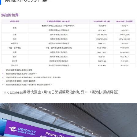
HK Express香港快運由7月16日起調整燃油附加費。（香港快運網頁截）