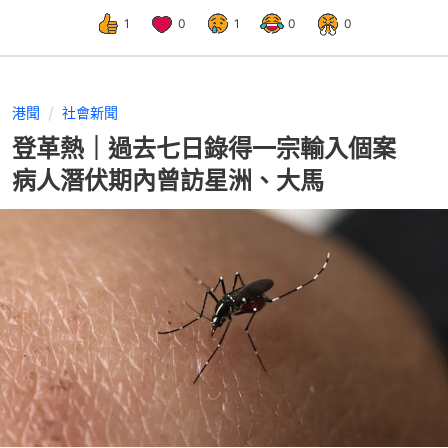
1
0
1
0
0
港聞
社會新聞
登革熱｜過去七日錄得一宗輸入個案
病人潛伏期內曾訪星洲、大馬