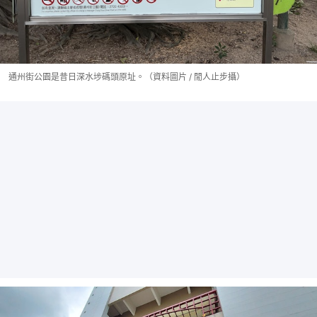
通州街公園是昔日深水埗碼頭原址。（資料圖片 / 閒人止步攝）