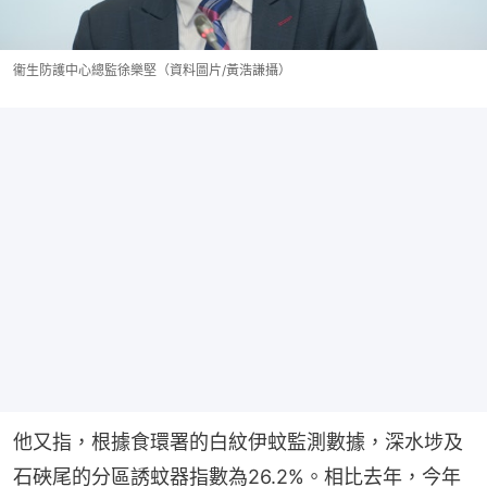
衞生防護中心總監徐樂堅（資料圖片/黃浩謙攝）
他又指，根據食環署的白紋伊蚊監測數據，深水埗及
石硤尾的分區誘蚊器指數為26.2%。相比去年，今年