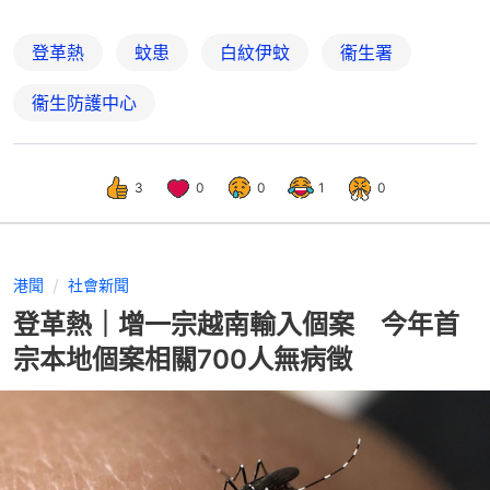
登革熱
蚊患
白紋伊蚊
衞生署
衞生防護中心
3
0
0
1
0
港聞
社會新聞
登革熱｜增一宗越南輸入個案 今年首
宗本地個案相關700人無病徵