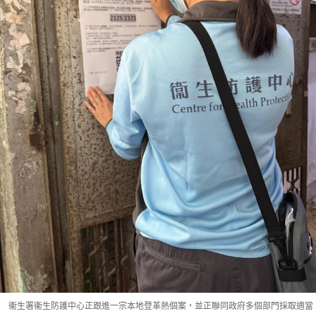
衞生署衞生防護中心正跟進一宗本地登革熱個案，並正聯同政府多個部門採取適當