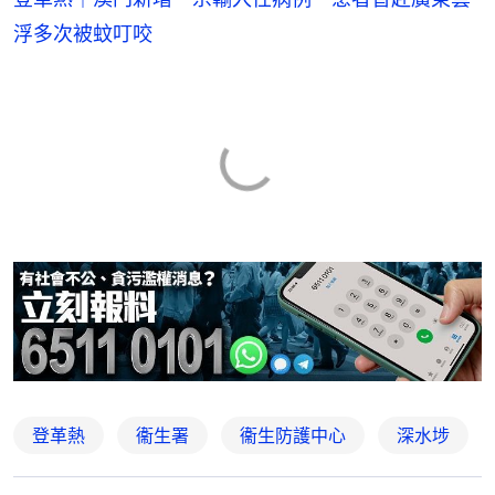
浮多次被蚊叮咬
登革熱
衞生署
衞生防護中心
深水埗