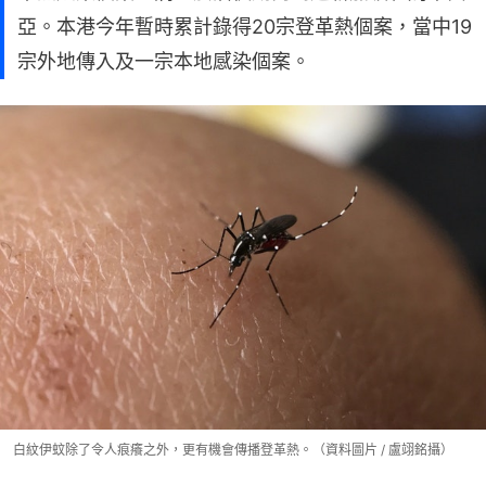
亞。本港今年暫時累計錄得20宗登革熱個案，當中19
宗外地傳入及一宗本地感染個案。
白紋伊蚊除了令人痕癢之外，更有機會傳播登革熱。（資料圖片 / 盧翊銘攝）