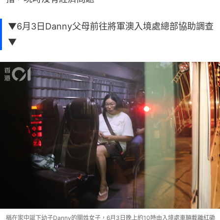
▼6月3日Danny父母前往將軍澳入境處總部協助調查
▼
稱在家中誕下幼子Danny的關姓女子，6月3日晚上約10時由入境處車輛載離紅磡