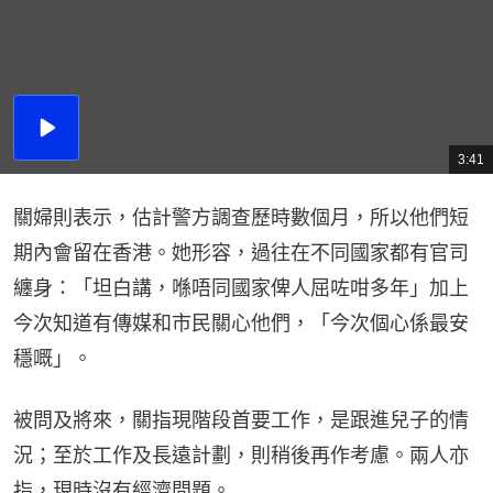
播
放
3:41
總
影
共
片
時
間
關婦則表示，估計警方調查歷時數個月，所以他們短
期內會留在香港。她形容，過往在不同國家都有官司
纏身：「坦白講，喺唔同國家俾人屈咗咁多年」加上
今次知道有傳媒和市民關心他們，「今次個心係最安
穩嘅」。
被問及將來，關指現階段首要工作，是跟進兒子的情
況；至於工作及長遠計劃，則稍後再作考慮。兩人亦
指，現時沒有經濟問題。