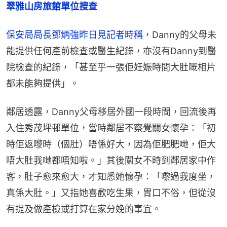
翠雅山房旅館單位搜查
保安局局長鄧炳強昨日見記者時稱
，Danny的父母未
能提供任何產前檢查或醫生紀錄，亦沒有Danny到醫
院檢查的紀錄，「甚至乎一張佢妊娠時間大肚嘅相片
都未能夠提供」。
鄰居透露，Danny父母移居外國一段時間，回流後再
入住秀茂坪邨單位，當時鄰居不察覺關女懷孕：「初
時佢返嚟時（個肚）唔係好大，因為佢肥肥哋，佢大
唔大肚我哋都唔知啦。」其後關女不時到鄰居家中作
客，肚子愈來愈大，才知悉她懷孕：「嚟過我度坐，
真係大肚。」又指她喜歡吃生果，胃口不俗，但從沒
有提及做產檢或打算在家分娩的事宜。