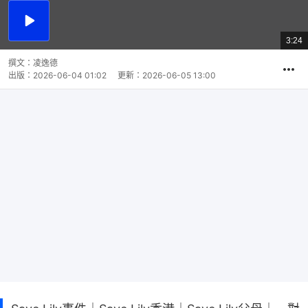
播
放
3:24
總
影
共
片
時
撰文：
凌逸德
間
出版：
2026-06-04 01:02
更新：
2026-06-05 13:00