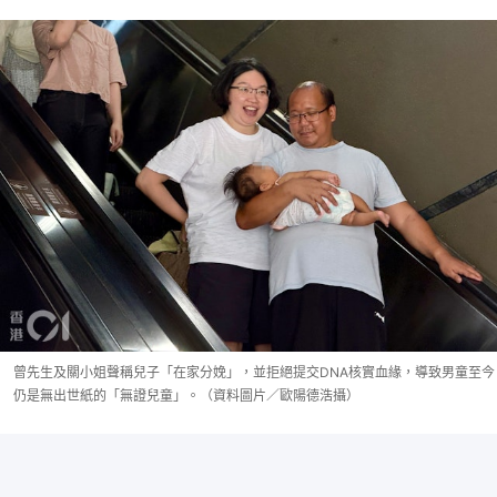
曾先生及關小姐聲稱兒子「在家分娩」，並拒絕提交DNA核實血緣，導致男童至今
仍是無出世紙的「無證兒童」。（資料圖片／歐陽德浩攝）