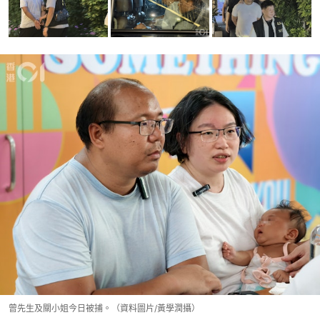
曾先生及關小姐今日被捕。（資料圖片/黃學潤攝）