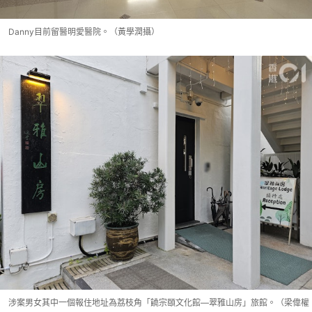
Danny目前留醫明愛醫院。（黃學潤攝）
涉案男女其中一個報住地址為荔枝角「饒宗頤文化館—翠雅山房」旅館。（梁偉權