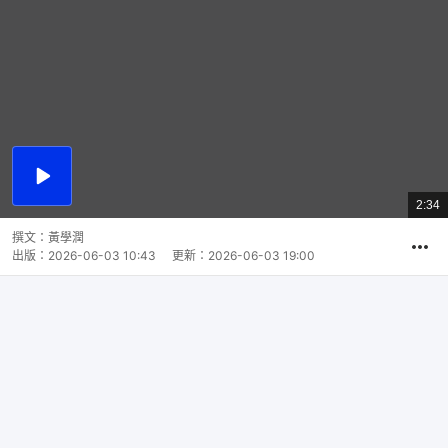
播
放
2:34
總
影
共
片
時
撰文：
黃學潤
間
出版：
2026-06-03 10:43
更新：
2026-06-03 19:00