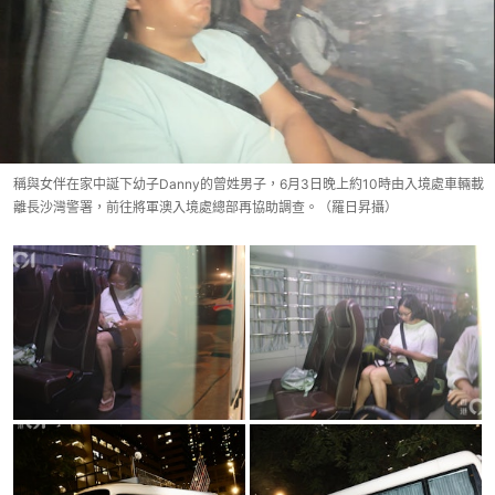
稱與女伴在家中誕下幼子Danny的曾姓男子，6月3日晚上約10時由入境處車輛載
離長沙灣警署，前往將軍澳入境處總部再協助調查。（羅日昇攝）