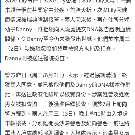
Save Lily事件｜Save Lily香港｜Save Lily父母｜一對
未婚伴侶在芬蘭家中分娩，首胎夭折，次女Lily因健
康情況被瑞典強制接管。兩人回港後，再在住所分娩
幼子Danny，惟拒絕向入境處提交DNA報告證明血緣
關係，令Danny至今仍未獲發出世紙。他們於本周二
（2日）涉嫌疏忽照顧兒童被警方拘捕及扣查，
Danny則被送往醫院檢查。
警方昨日（周三/6月3日）表示，經過協調溝通，終
獲兩人同意、並已檢取他們及Danny的DNA樣本作對
比，再送往政府化驗所以核實身份。涉案姓曾及姓關
男女被扣查逾一日後獲准保釋候查，須於7月上旬向
警方報到。兩人於周三（3日）晚上約10時由入境處
車輛接載，分別離開長沙灣警署及紅磡警署，前往將
軍澳入境處總部協助調查。入境處表示，涉事男女應