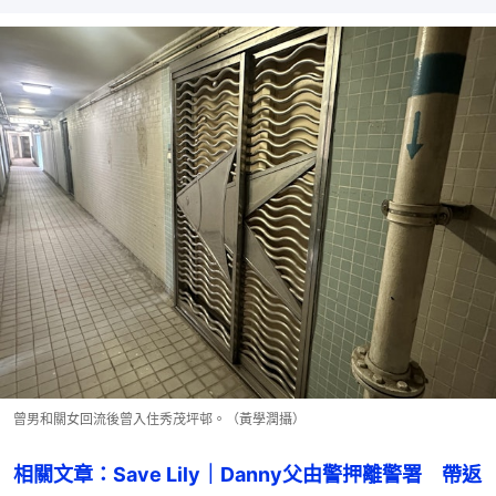
曾男和關女回流後曾入住秀茂坪邨。（黃學潤攝）
相關文章：Save Lily｜Danny父由警押離警署　帶返