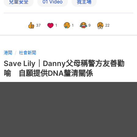
兒童安全
01 Video
我主場
37
1
1
9
22
港聞
社會新聞
Save Lily｜Danny父母稱警方友善勸
喻 自願提供DNA釐清關係