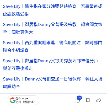
Save Lily｜醫生指在家分娩嬰兒缺檢查 若患黃疸或
延誤致腦受損
Save Lily｜鄰居指Danny父曾提及宗教 證實關女懷
孕：個肚真係大
Save Lily｜西九重案組跟進 警高度關注 設跨部門
聯合小組調查
Save Lily｜鄰居指Danny父欲將秀茂坪邨單位分戶
與弟互毆後搬走
Save Lily｜Danny父母扣查逾一日後保釋 轉往入境
處續助查
Save Lily｜驗DNA證血緣關係 非常父母想接回
70
在Google
追蹤《香港01》
Danny回家要過三關