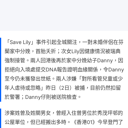
「Save Lily」事件引起全城關注，一對未婚伴侶在芬
蘭家中分娩，首胎夭折；次女Lily因健康情況被瑞典
強制接管。兩人回港後再於家中分娩幼子Danny，因
拒絕向入境處提交DNA報告證明血緣關係，令Danny
至今仍未獲發出世紙。兩人涉嫌「對所看管兒童或少
年人虐待或忽略」昨日（2日）被捕，目前仍然扣留
於警署；Danny仔則被送院檢查。
涉案姓曾及姓關男女，曾經入住曾男位於秀茂坪邨的
公屋單位，但已經搬出多時。《香港01》今早登門了