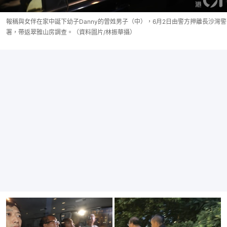
報稱與女伴在家中誕下幼子Danny的曾姓男子（中），6月2日由警方押離長沙灣警
署，帶返翠雅山房調查。（資料圖片/林振華攝）