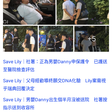
+
5
Save Lily｜社署：正為男嬰Danny申保護令 已護送
至醫院檢查評估
Save Lily｜父母經勸導終願交DNA化驗 Lily案需視
乎瑞典回覆決定
Save Lily｜男嬰Danny出生個半月沒被送院 社署按
指示送到收容所