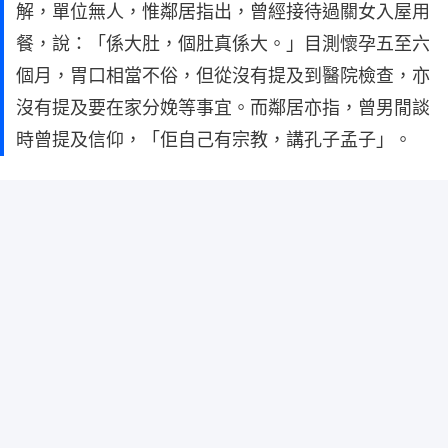
解，單位無人，惟鄰居指出，曾經接待過關女入屋用
餐，說：「係大肚，個肚真係大。」目測懷孕五至六
個月，胃口相當不俗，但從沒有提及到醫院檢查，亦
沒有提及要在家分娩等事宜。而鄰居亦指，曾男閒談
時曾提及信仰，「佢自己有宗教，講孔子孟子」。