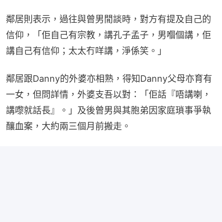
鄰居則表示，過往與曾男閒談時，對方有提及自己的
信仰，「佢自己有宗教，講孔子孟子，男嗰個講，佢
講自己有信仰；太太冇咩講，淨係笑。」
鄰居跟Danny的外婆亦相熟，得知Danny父母亦育有
一女，但問詳情，外婆支吾以對：「佢話『唔講喇，
講嚟就話長』。」及後曾男與其胞弟因家庭瑣事爭執
釀血案，大約兩三個月前搬走。