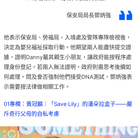
保安局局長鄧炳強
他表示保安局、勞福局、入境處及警隊專隊檢視後，
決定為嬰兒福祉採取行動。他期望兩人能盡快提交證
據，證明Danny屬其親生小朋友，讓政府能按程序處
理身份登記。若兩人無法證明，政府則需思考後續如
何處理。問及會否強制他們接受DNA測試，鄧炳強表
示需要按法律做相關工作。
01專欄：黃冠麟｜「Save Lily」的潘朵拉盒子——嚴
斥奇行父母的自私考慮