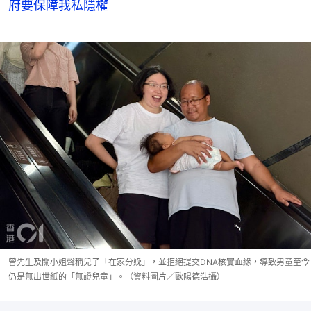
府要保障我私隱權
曾先生及關小姐聲稱兒子「在家分娩」，並拒絕提交DNA核實血緣，導致男童至今
仍是無出世紙的「無證兒童」。（資料圖片／歐陽德浩攝）