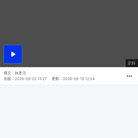
播
放
2:31
總
影
共
片
時
撰文：
林彥汛
間
出版：
2026-06-02 15:27
更新：
2026-06-16 12:34