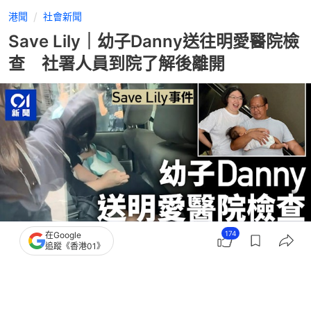
港聞
社會新聞
Save Lily｜幼子Danny送往明愛醫院檢
查 社署人員到院了解後離開
174
在Google
追蹤《香港01》
撰文：
林彥汛
出版：
2026-06-02 17:22
更新：
2026-06-03 19:08