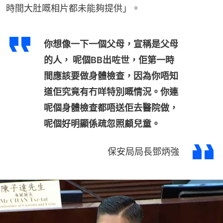
時間大肚嘅相片都未能夠提供」。
你想像一下一個父母，宣稱是父母
的人， 呢個BB出咗世，佢第一時
間應該要做身體檢查，因為你唔知
道佢究竟有冇咩特別嘅情況。你連
呢個身體檢查都唔送佢去醫院做，
呢個好明顯係疏忽照顧兒童。
保安局局長鄧炳強