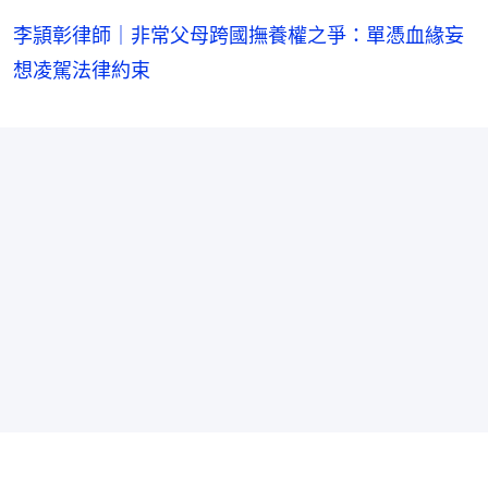
李頴彰律師｜非常父母跨國撫養權之爭：單憑血緣妄
想凌駕法律約束