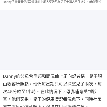
Danny的父母曾偉邦及關佩仙上周入稟法院為兒子申請人身保護令。(朱棨新攝)
Danny的父母曾偉邦和關佩仙上周向記者稱，兒子現
由收容所照顧，他們每星期只可以探望兒子兩次，每
次45分鐘至1小時。在此情況下，母乳哺育受到影
響。他們又指，兒子的健康情況每況愈下，同時社署
亦在違反他們意願下，強迫其兒子接種疫苗。