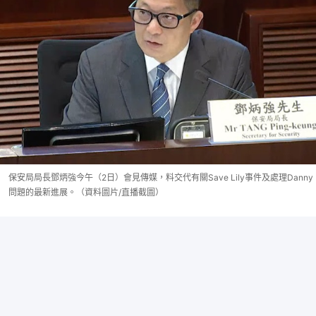
保安局局長鄧炳強今午（2日）會見傳媒，料交代有關Save Lily事件及處理Danny
問題的最新進展。（資料圖片/直播截圖）