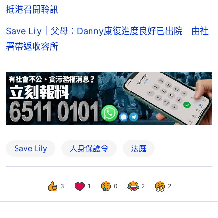
抵港召開聆訊
Save Lily｜父母：Danny康復進度良好已出院 由社
署帶返收容所
Save Lily
人身保護令
法庭
3
1
0
2
2