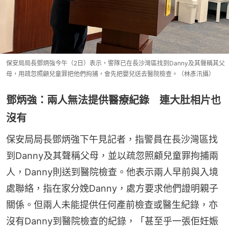
保安局局長鄧炳強今午（2日）表示，警隊已在長沙灣區找到Danny及其聲稱其父
母，用疏忽照顧兒童罪把他們拘捕，會先把嬰兒送去醫院檢查。（林彥汛攝）
鄧炳強：兩人無法提供醫療紀錄 連大肚相片也
沒有
保安局局長鄧炳強下午見記者，指警員在長沙灣區找
到Danny及其聲稱父母，並以疏忽照顧兒童罪拘捕兩
人，Danny則送到醫院檢查。他表示兩人早前與入境
處聯絡，指在家分娩Danny，處方要求他們證明親子
關係。但兩人未能提供任何產前檢查或醫生紀錄，亦
沒有Danny到醫院檢查的紀錄，「甚至乎一張佢妊娠