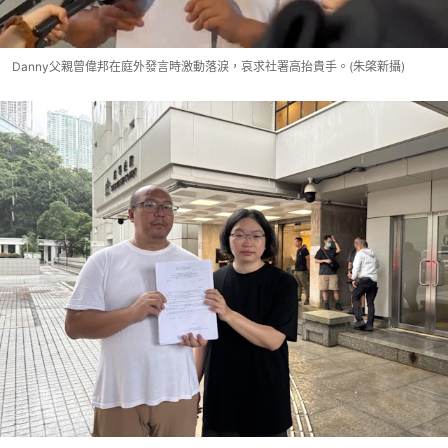
Danny父親曾偉邦在庭外發言時激動落淚，哀求社署高抬貴手。(朱棨新攝)