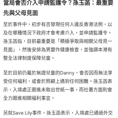
當局會否介入申請監護令？孫玉菡：最重要
先與父母見面
至於事件中，初步有否發現任何人違反香港法例，以
及在哪種情況下政府才會考慮介入，並申請監護令。
孫玉菡指，目前最重要是「積極爭取與相關父母見一
見面」，然後安排為男嬰作健康檢查，並強調本港有
整全法律制度保障兒童。
至於目前仍屬於無證兒童的Danny，會否因而無法享
受任何褔利，或會於照顧上遇到任何困難。孫玉菡表
示，入境處正跟進未取出世紙一事，而社署方面則會
全力跟進相關褔利事宜。
另就Save Lily事件，孫玉菡表示，入境處已通過外交