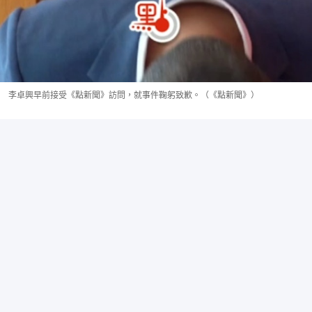
李卓興早前接受《點新聞》訪問，就事件鞠躬致歉。（《點新聞》）