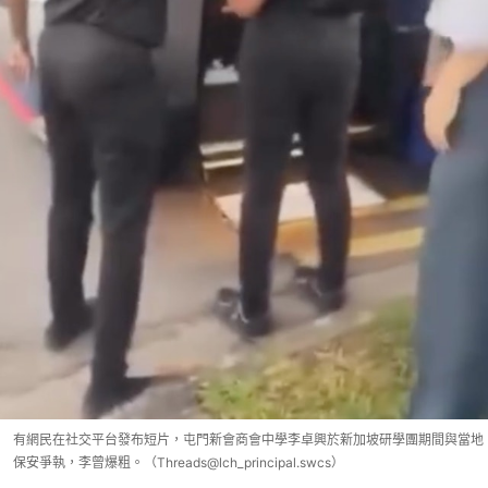
有網民在社交平台發布短片，屯門新會商會中學李卓興於新加坡研學團期間與當地
保安爭執，李曾爆粗。（Threads@lch_principal.swcs）