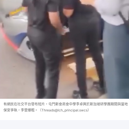
有網民在社交平台發布短片，屯門新會商會中學李卓興於新加坡研學團期間與當地
保安爭執，李曾爆粗。（Threads@lch_principal.swcs）