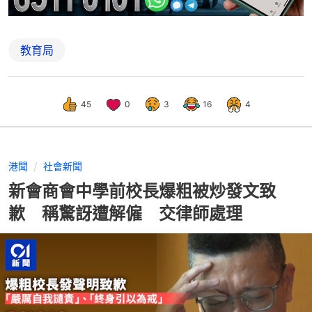
教育局
45
0
3
16
4
港聞
社會新聞
新會商會中學前校長爆粗被炒發文致
歉 稱驚訝遭解僱 交律師處理