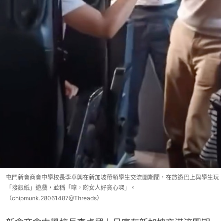
屯門新會商會中學校長李卓興在新加坡帶領學生交流團期間，在旅遊巴上與學生玩
「接銀紙」遊戲，並稱「嗱，啲女人好貪心㗎」。
（chipmunk.28061487@Threads）