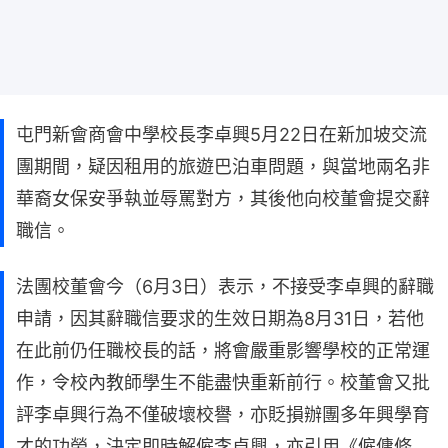
屯門新會商會中學校長李卓興5月22日在新加坡交流
團期間，疑因租用的旅遊巴泊車問題，與當地兩名非
華裔女保安爭執並辱罵對方，其後他向校董會提交辭
職信。
法團校董會今（6月3日）表示，不接受李卓興的辭職
申請，因其辭職信要求的生效日期為8月31日，若他
在此前仍任職校長的話，將會嚴重影響學校的正常運
作，令校內教師學生不能盡快重新前行。校董會又批
評李卓興行為不僅破壞校譽，亦貶損辦團多年興學育
才的功勞，決定即時解僱李卓興，亦引用《僱傭條