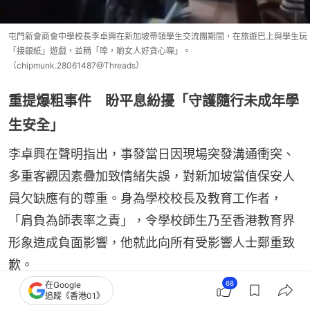
屯門新會商會中學校長李卓興在新加坡帶領學生交流團期間，在旅遊巴上與學生玩
「接銀紙」遊戲，並稱「嗱，啲女人好貪心㗎」。
（chipmunk.28061487@Threads）
重提爆粗事件 盼平息紛擾「守護隨行未成年學
生安全」
李卓興在聲明指出，事發當日因現場突發溝通衝突、
多重客觀因素疊加致情緒失誤，對新加坡當值保安人
員欠缺應有的尊重。身為學校校長及教育工作者，
「肩負為師表率之責」，令學校師生乃至香港教育界
形象造成負面影響，他就此向所有受影響人士鄭重致
歉。
68
在Google
追蹤《香港01》
他重提當日事件並「還原客觀背景」，指師生交流團