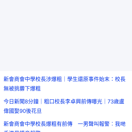
新會商會中學校長涉爆粗｜學生還原事件始末：校長
無被挑釁下爆粗
今日新聞8分鐘｜粗口校長李卓興前傳曝光｜73歲盧
偉國娶90後花旦
新會商會中學校長爆粗有前傳 一男聲叫報警︰我哋