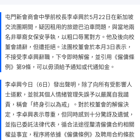
屯門新會商會中學前校長李卓興於5月22日在新加坡
交流團期間，疑因租用的旅遊巴泊車問題，與當地兩
名非華裔女保安爭執，以粗口辱罵對方。他及後向校
董會請辭，但遭拒絕。法團校董會於本月3日表示，
不接受李卓興辭職，下令即時解僱，並引用《僱傭條
例》第9條，可以毋須給予通知或代通知金。
李卓興今日（6日）發出聲明，除了向所有受影響人
士道歉，並就其個人情緒管理失誤予以嚴厲自我譴
責，稱會「終身引以為戒」。對於校董會的解僱決
定，李卓興表示尊重，但同時感到十分驚訝及遺憾，
並指已委託法律代表，循合法途徑釐清僱傭合約相關
權益事宜，程序將依據《僱傭條例》及聘用合約條款