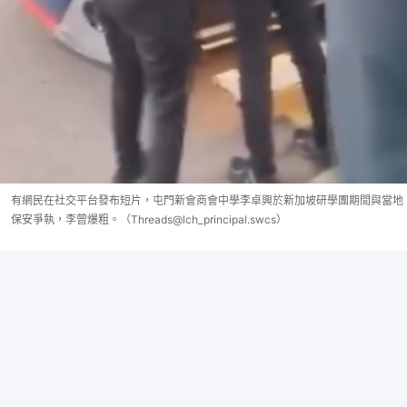
有網民在社交平台發布短片，屯門新會商會中學李卓興於新加坡研學團期間與當地
保安爭執，李曾爆粗。（Threads@lch_principal.swcs）