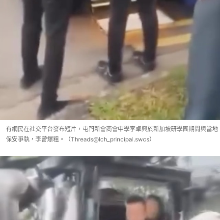
有網民在社交平台發布短片，屯門新會商會中學李卓興於新加坡研學團期間與當地
保安爭執，李曾爆粗。（Threads@lch_principal.swcs）