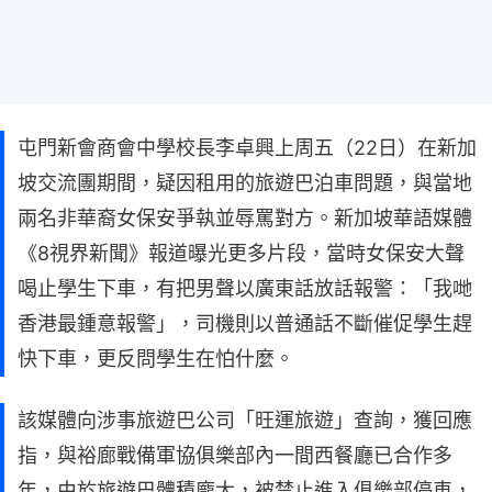
屯門新會商會中學校長李卓興上周五（22日）在新加
坡交流團期間，疑因租用的旅遊巴泊車問題，與當地
兩名非華裔女保安爭執並辱罵對方。新加坡華語媒體
《8視界新聞》報道曝光更多片段，當時女保安大聲
喝止學生下車，有把男聲以廣東話放話報警：「我哋
香港最鍾意報警」，司機則以普通話不斷催促學生趕
快下車，更反問學生在怕什麼。
該媒體向涉事旅遊巴公司「旺運旅遊」查詢，獲回應
指，與裕廊戰備軍協俱樂部內一間西餐廳已合作多
年，由於旅遊巴體積龐大，被禁止進入俱樂部停車，