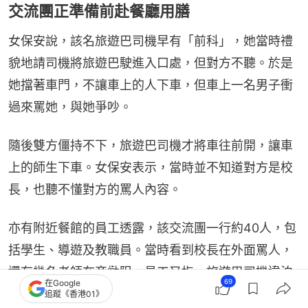
交流團正準備前赴餐廳用膳
女保安說，該名旅遊巴司機早有「前科」，她當時禮
貌地請司機將旅遊巴駛進入口處，但對方不聽。於是
她擋著車門，不讓車上的人下車，但車上一名男子衝
過來罵她，與她爭吵。
隨後雙方僵持不下，旅遊巴司機才將車往前開，讓車
上的師生下車。女保安表示，當時並不知道對方是校
長，也聽不懂對方的罵人內容。
亦有附近餐館的員工透露，該交流團一行約40人，包
括學生、導遊及教職員。當時看到校長在外面罵人，
還有幾名老師在旁勸阻。員工又指，旅遊巴司機違泊
69
在Google
在先，保安只是盡本分工作，而該名校長入店用餐後
追蹤《香港01》