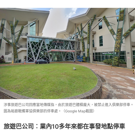
涉事旅遊巴公司回應當地傳媒指，由於旅遊巴體積龐大，被禁止進入俱樂部停車。
圖為裕廊戰備軍協俱樂部的停車處。（Google Map截圖）
旅遊巴公司︰業內10多年來都在事發地點停車