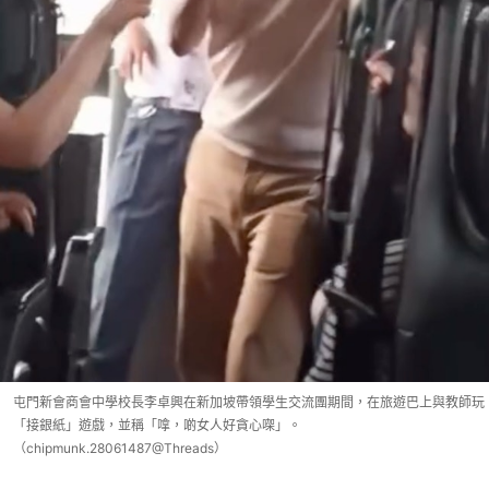
屯門新會商會中學校長李卓興在新加坡帶領學生交流團期間，在旅遊巴上與教師玩
「接銀紙」遊戲，並稱「嗱，啲女人好貪心㗎」。
（chipmunk.28061487@Threads）