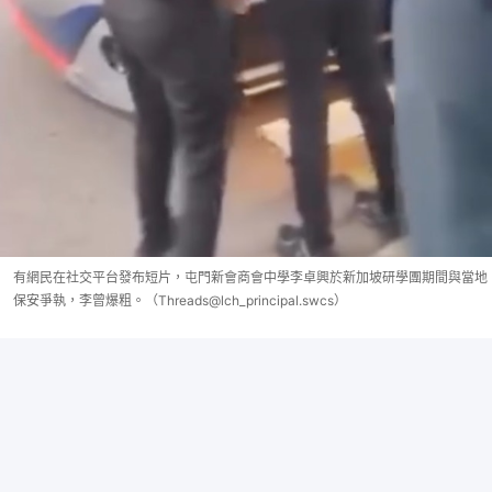
有網民在社交平台發布短片，屯門新會商會中學李卓興於新加坡研學團期間與當地
保安爭執，李曾爆粗。（Threads@lch_principal.swcs）