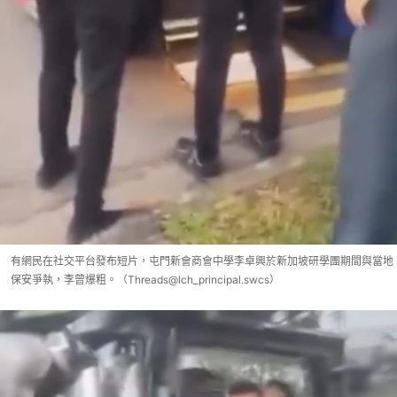
有網民在社交平台發布短片，屯門新會商會中學李卓興於新加坡研學團期間與當地
保安爭執，李曾爆粗。（Threads@lch_principal.swcs）