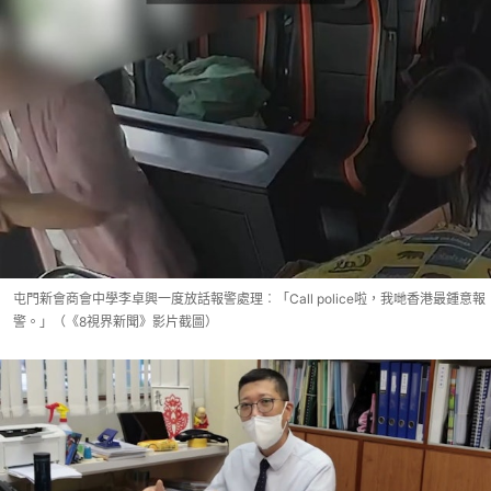
屯門新會商會中學李卓興一度放話報警處理︰「Call police啦，我哋香港最鍾意報
警。」（《8視界新聞》影片截圖）