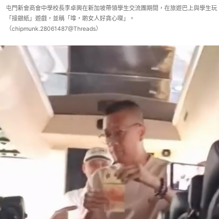
屯門新會商會中學校長李卓興在新加坡帶領學生交流團期間，在旅遊巴上與學生玩
「接銀紙」遊戲，並稱「嗱，啲女人好貪心㗎」。
（chipmunk.28061487@Threads）