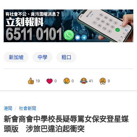
新加坡
中學
粗口
19
0
0
41
9
港聞
社會新聞
新會商會中學校長疑辱罵女保安登星媒
頭版 涉旅巴違泊起衝突