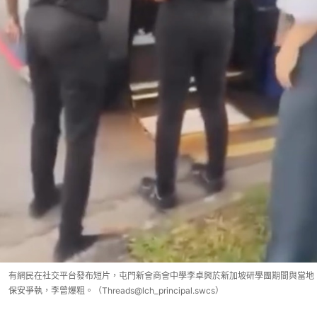
有網民在社交平台發布短片，屯門新會商會中學李卓興於新加坡研學團期間與當地
保安爭執，李曾爆粗。（Threads@lch_principal.swcs）