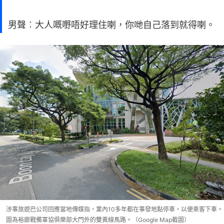
男聲︰大人嘅嘢唔好理住喇，你哋自己落到就得喇。
涉事旅遊巴公司回應當地傳媒指，業內10多年都在事發地點停車，以便乘客下車。
圖為裕廊戰備軍協俱樂部大門外的雙黃線馬路。（Google Map截圖）