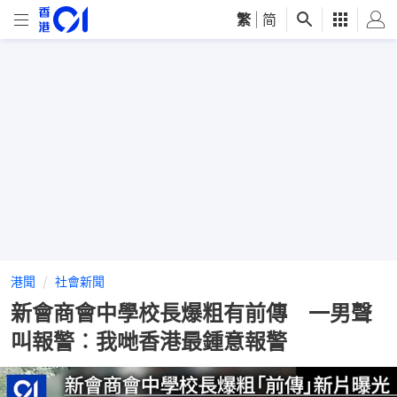
繁
|
简
港聞
社會新聞
新會商會中學校長爆粗有前傳 一男聲
叫報警︰我哋香港最鍾意報警