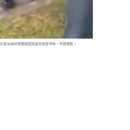
於新加坡研學團期間與當地保安爭執，李曾爆粗。