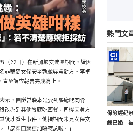
熱門文
五（22日）在新加坡交流團期間，疑因
名非華裔女保安爭執並辱罵對方。李卓
職，直至調查報告完成為止。
》表示，團隊當晚本是要到餐廳吃肉骨
終改為到其他餐廳吃西餐，司機因貪方
保險經紀涉
其後才發生事件。他指期間未見女保安
歲已婚 
，「講粗口就更加唔應該啦。」