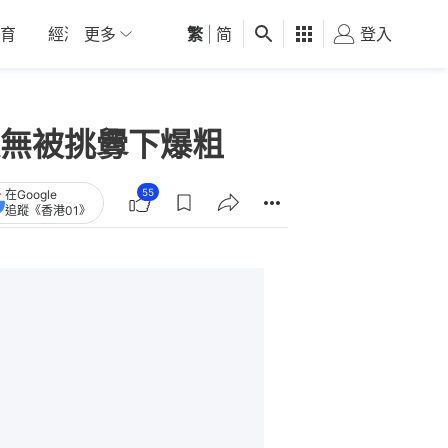
育
經濟
更多
01深圳
繁
觀點
|
简
健康
好食玩飛
登入
女
無被挑釁下爆粗
55
在Google
追蹤《香港01》