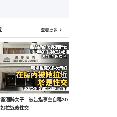
章
查看更多
姦酒醉女子 被告指事主自稱30
被她拉近後性交