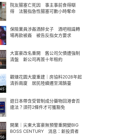
院友腸塞亡死因 事主事前食得瞓
得 法醫指急性腸塞可數小時奪命
保險業員涉姦酒醉女子 酒吧相識轉
場再飲被姦 被告反指女方要求
大富豪改名重開 舊公司欠債遭強制
清盤 新公司再簽十年租約
觀塘花園大廈重建｜房協料2028年起
清拆兩廈 居民陸續遷至鴻鵠臺
:45
遊日本帶含受管制成分藥物回港會否
違法？須符2條件才可獲豁免
開業｜尖東大富豪無預警重開變BIG
BOSS CENTURY 消息：新投資者
:56