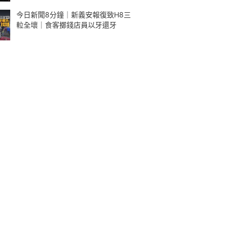
今日新聞8分鐘｜新義安報復致H8三
𨋢全壞｜食客擲錢店員以牙還牙