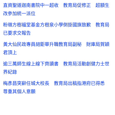
直資聖道迦南書院中一超收 教育局促修正 超額生
改參加統一派位
粉嶺方樹福堂基金方樹泉小學倒掛國旗致歉 教育局
已要求交報告
黃大仙民政專員胡鉅華升職教育局副秘 財庫局賀穎
君頂上
逾三萬師生線上線下齊讀書 教育局活動創健力士世
界紀錄
梅彥昌突辭任城大校長 教育局出稿指港府已得悉
尊重其個人意願