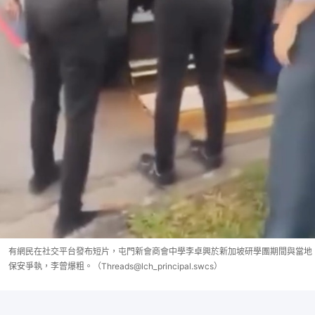
有網民在社交平台發布短片，屯門新會商會中學李卓興於新加坡研學團期間與當地
保安爭執，李曾爆粗。（Threads@lch_principal.swcs）