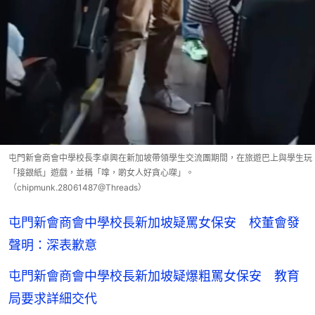
屯門新會商會中學校長李卓興在新加坡帶領學生交流團期間，在旅遊巴上與學生玩
「接銀紙」遊戲，並稱「嗱，啲女人好貪心㗎」。
（chipmunk.28061487@Threads）
屯門新會商會中學校長新加坡疑罵女保安 校董會發
聲明：深表歉意
屯門新會商會中學校長新加坡疑爆粗罵女保安 教育
局要求詳細交代