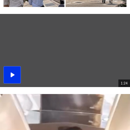
播
放
1:24
總
影
共
片
時
間