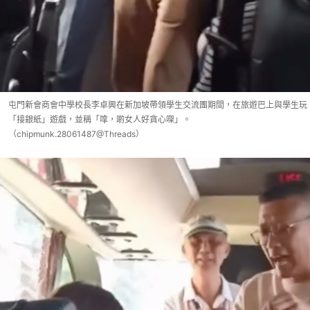
屯門新會商會中學校長李卓興在新加坡帶領學生交流團期間，在旅遊巴上與學生玩
「接銀紙」遊戲，並稱「嗱，啲女人好貪心㗎」。
（chipmunk.28061487@Threads）