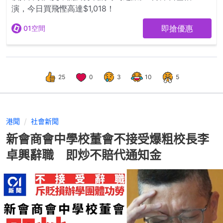
25
0
3
10
5
港聞
社會新聞
新會商會中學校董會不接受爆粗校長李
卓興辭職 即炒不賠代通知金