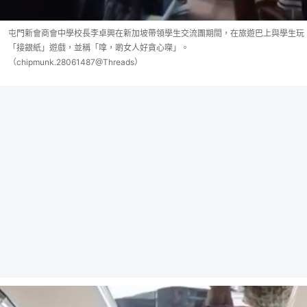
屯門新會商會中學校長李卓興在新加坡帶領學生交流團期間，在旅遊巴上與學生玩
「接銀紙」遊戲，並稱「嗱，啲女人好貪心㗎」。
（chipmunk.28061487@Threads）