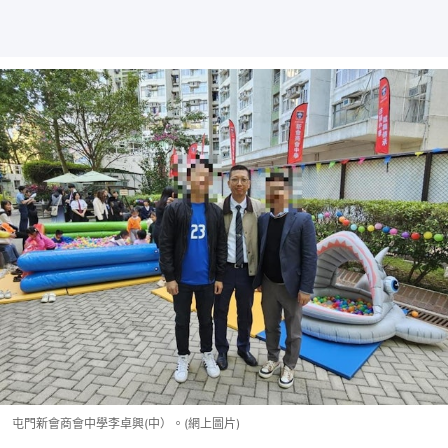
屯門新會商會中學李卓興(中）。(網上圖片)