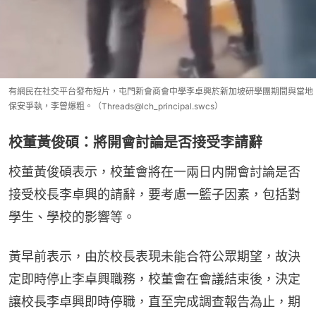
有網民在社交平台發布短片，屯門新會商會中學李卓興於新加坡研學團期間與當地
保安爭執，李曾爆粗。（Threads@lch_principal.swcs）
校董黃俊碩：將開會討論是否接受李請辭
校董黃俊碩表示，校董會將在一兩日内開會討論是否
接受校長李卓興的請辭，要考慮一籃子因素，包括對
學生、學校的影響等。
黃早前表示，由於校長表現未能合符公眾期望，故決
定即時停止李卓興職務，校董會在會議結束後，決定
讓校長李卓興即時停職，直至完成調查報告為止，期