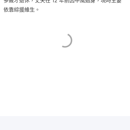
多歲才退休，丈夫在 12 年前因中風過身，現時主要
依靠綜援維生。