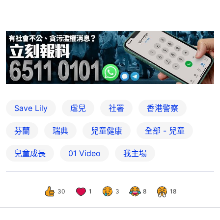
Save Lily
虐兒
社署
香港警察
芬蘭
瑞典
兒童健康
全部 - 兒童
兒童成長
01 Video
我主場
30
1
3
8
18