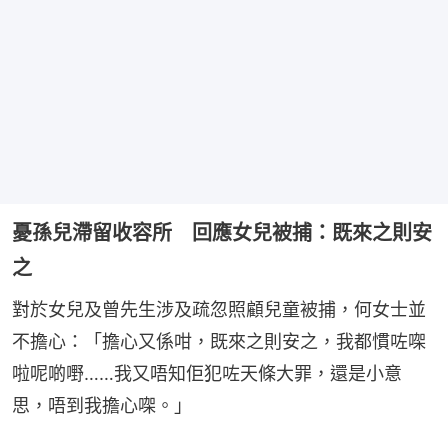
憂孫兒滯留收容所 回應女兒被捕：既來之則安
之
對於女兒及曾先生涉及疏忽照顧兒童被捕，何女士並
不擔心：「擔心又係咁，既來之則安之，我都慣咗㗎
啦呢啲嘢……我又唔知佢犯咗天條大罪，還是小意
思，唔到我擔心㗎。」