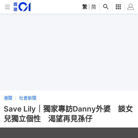
繁
|
简
港聞
社會新聞
Save Lily｜獨家專訪Danny外婆 談女
兒獨立個性 渴望再見孫仔