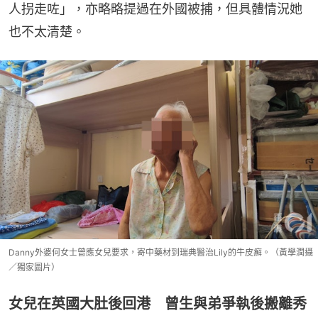
人拐走咗」，亦略略提過在外國被捕，但具體情況她
也不太清楚。
Danny外婆何女士曾應女兒要求，寄中藥材到瑞典醫治Lily的牛皮癬。（黃學潤攝
／獨家圖片）
女兒在英國大肚後回港 曾生與弟爭執後搬離秀