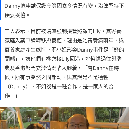
Danny遭申請保護令等因素令情況有變，沒法堅持下
便要妥協。
二人表示，目前被瑞典強制接管照顧的Lily，其寄養
家庭入稟申請轉移撫養權，理由是她寄養滿兩年，與
寄養家庭產生感情。關小姐形容Danny事件是「好的
開端」，讓他們有機會接Lily回港，她憶述過往與瑞
典及香港部門交涉情況陷入膠着，「有Danny在時
候，所有事突然之間郁動，與其說是不是犧牲
（Danny），不如說是一種合作，是一家人的合
作。」