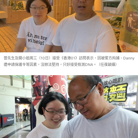
曾先生及關小姐周三（10日）接受《香港01》訪問表示，因被警方拘捕、Danny
遭申請保護令等因素，沒辦法堅持，只好接受檢測DNA。（任葆穎攝）