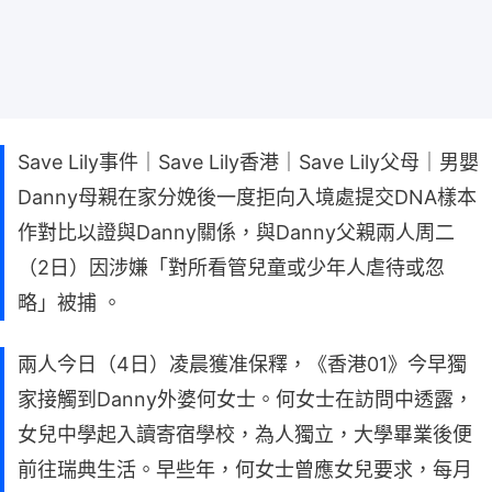
Save Lily事件｜Save Lily香港｜Save Lily父母｜男嬰
Danny母親在家分娩後一度拒向入境處提交DNA樣本
作對比以證與Danny關係，與Danny父親兩人周二
（2日）因涉嫌「對所看管兒童或少年人虐待或忽
略」被捕 。
兩人今日（4日）凌晨獲准保釋，《香港01》今早獨
家接觸到Danny外婆何女士。何女士在訪問中透露，
女兒中學起入讀寄宿學校，為人獨立，大學畢業後便
前往瑞典生活。早些年，何女士曾應女兒要求，每月