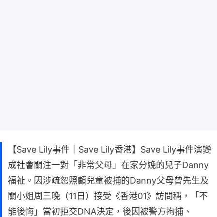
【Save Lily事件｜Save Lily香港】Save Lily事件演變
成社會關注一對「非常父母」在家分娩的兒子Danny
福祉。因涉疏忽照顧兒童被捕的Danny父母曾先生及
關小姐周三晚（11日）接受《香港01》訪問稱，「不
能後悔」當初拒交DNA決定，後因被警方拘捕、