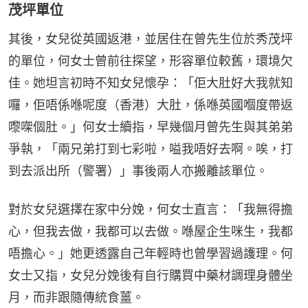
茂坪單位
其後，女兒從英國返港，並居住在曾先生位於秀茂坪
的單位，何女士曾前往探望，形容單位較舊，環境欠
佳。她坦言初時不知女兒懷孕：「佢大肚好大我就知
囉，佢唔係喺呢度（香港）大肚，係喺英國嗰度帶返
嚟㗎個肚。」何女士續指，早幾個月曾先生與其弟弟
爭執，「兩兄弟打到七彩啦，嗌我唔好去啊。唉，打
到去派出所（警署）」事後兩人亦搬離該單位。
對於女兒選擇在家中分娩，何女士直言：「我無得擔
心，但我去做，我都可以去做。喺屋企生咪生，我都
唔擔心。」她更透露自己年輕時也曾學習過護理。何
女士又指，女兒分娩後有自行購買中藥材調理身體坐
月，而非跟隨傳統食薑。