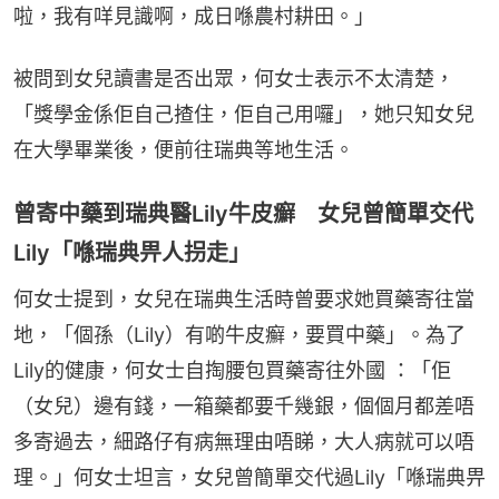
啦，我有咩見識啊，成日喺農村耕田。」
被問到女兒讀書是否出眾，何女士表示不太清楚，
「獎學金係佢自己揸住，佢自己用囉」，她只知女兒
在大學畢業後，便前往瑞典等地生活。
曾寄中藥到瑞典醫Lily牛皮癬 女兒曾簡單交代
Lily「喺瑞典畀人拐走」
何女士提到，女兒在瑞典生活時曾要求她買藥寄往當
地，「個孫（Lily）有啲牛皮癬，要買中藥」。為了
Lily的健康，何女士自掏腰包買藥寄往外國 ：「佢
（女兒）邊有錢，一箱藥都要千幾銀，個個月都差唔
多寄過去，細路仔有病無理由唔睇，大人病就可以唔
理。」何女士坦言，女兒曾簡單交代過Lily「喺瑞典畀