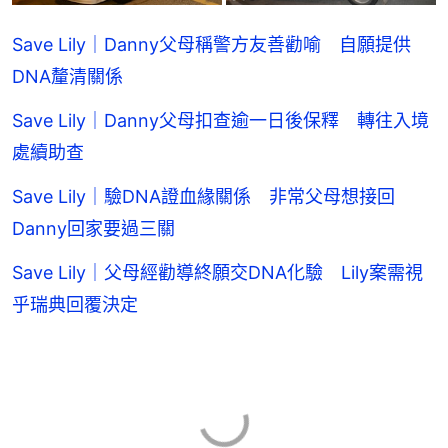
Save Lily｜Danny父母稱警方友善勸喻 自願提供
DNA釐清關係
Save Lily｜Danny父母扣查逾一日後保釋 轉往入境
處續助查
Save Lily｜驗DNA證血緣關係 非常父母想接回
Danny回家要過三關
Save Lily｜父母經勸導終願交DNA化驗 Lily案需視
乎瑞典回覆決定