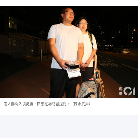
兩人離開入境處後，回應在場記者提問。（陳永武攝）