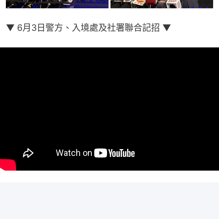
▼ 6月3日警方、入境處及社署聯合記招 ▼