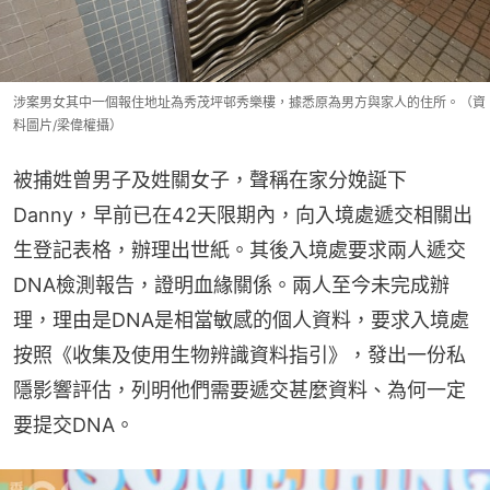
涉案男女其中一個報住地址為秀茂坪邨秀樂樓，據悉原為男方與家人的住所。（資
料圖片/梁偉權攝）
被捕姓曾男子及姓關女子，聲稱在家分娩誕下
Danny，早前已在42天限期內，向入境處遞交相關出
生登記表格，辦理出世紙。其後入境處要求兩人遞交
DNA檢測報告，證明血緣關係。兩人至今未完成辦
理，理由是DNA是相當敏感的個人資料，要求入境處
按照《收集及使用生物辨識資料指引》，發出一份私
隱影響評估，列明他們需要遞交甚麼資料、為何一定
要提交DNA。