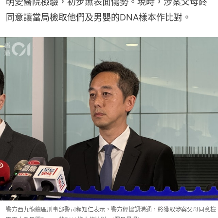
明愛醫院檢驗，初步無表面傷勢。現時，涉案父母終
同意讓當局檢取他們及男嬰的DNA樣本作比對。
警方西九龍總區刑事部警司程知仁表示，警方經協調溝通，終獲取涉案父母同意檢