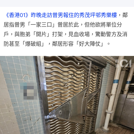
《香港01》昨晚走訪曾男報住的秀茂坪邨秀樂樓
，鄰
居指曾男「一家三口」曾居於此，但他欲將單位分
戶，與胞弟「開片」打架，見血收場，驚動警方及消
防甚至「爆破組」，鄰居形容「好大陣仗」。