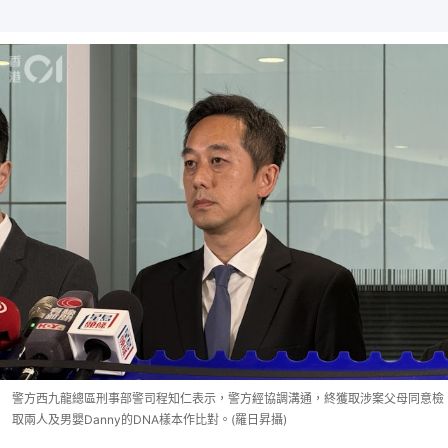
警方西九龍總區刑事部警司程知仁表示，警方經協調溝通，終獲取涉案父母同意檢
取兩人及男嬰Danny的DNA樣本作比對。(羅日昇攝)