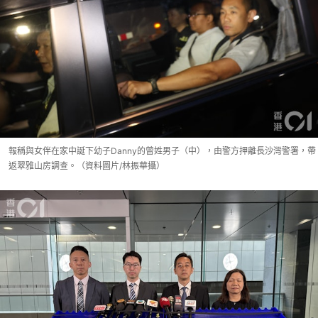
報稱與女伴在家中誕下幼子Danny的曾姓男子（中），由警方押離長沙灣警署，帶
返翠雅山房調查。（資料圖片/林振華攝）