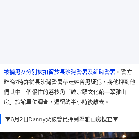
被捕男女分別被扣留於長沙灣警署及紅磡警署
。警方
昨晚7時許從長沙灣警署帶走姓曾男疑犯，將他押到他
們其中一個報住的荔枝角「饒宗頤文化館—翠雅山
房」旅館單位調查，逗留約半小時後離去。
▼6月2日Danny父被警員押到翠雅山房搜查▼