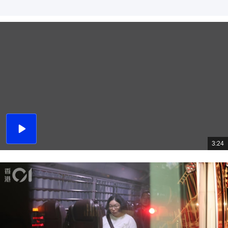
播
放
3:24
總
影
共
片
時
間