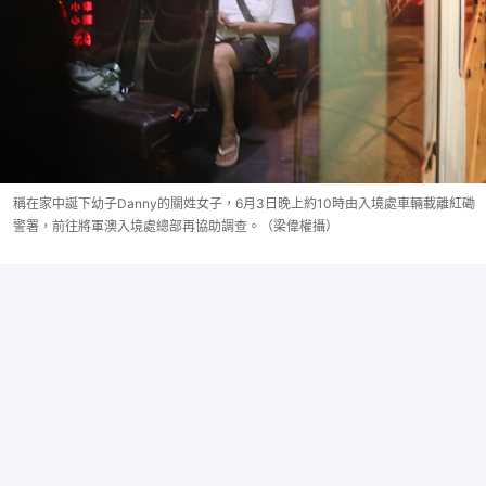
稱在家中誕下幼子Danny的關姓女子，6月3日晚上約10時由入境處車輛載離紅磡
警署，前往將軍澳入境處總部再協助調查。（梁偉權攝）