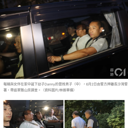
報稱與女伴在家中誕下幼子Danny的曾姓男子（中），6月2日由警方押離長沙灣警
署，帶返翠雅山房調查。（資料圖片/林振華攝）