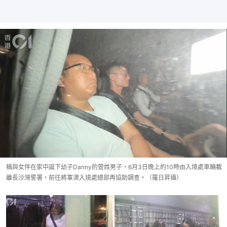
稱與女伴在家中誕下幼子Danny的曾姓男子，6月3日晚上約10時由入境處車輛載
離長沙灣警署，前往將軍澳入境處總部再協助調查。（羅日昇攝）