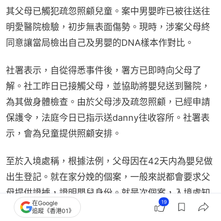
其父母已觸犯疏忽照顧兒童。案中男嬰昨已被往送往
明愛醫院檢驗，初步無表面傷勢。現時，涉案父母終
同意讓當局檢出自己及男嬰的DNA樣本作對比。
社署表示，自從得悉事件後，署方已即時向父母了
解。社工昨日已接觸父母，並協助將嬰兒送到醫院，
為其做身體檢查。由於父母涉及疏忽照顧，已經申請
保護令，法庭今日已指示送danny往收容所。社署表
示，會為兒童提供照顧安排。
至於入境處稱，根據法例，父母因在42天内為嬰兒做
出生登記。就在家分娩的個案，一般來説都會要求父
母提供證據，證明嬰兒身份。就是次個案，入境處知
19
在Google
悉後，一直都有要求父母提供相關證據，但父母一直
追蹤《香港01》