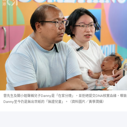
曾先生及關小姐聲稱兒子Danny是「在家分娩」，並拒絕提交DNA核實血緣，導致
Danny至今仍是無出世紙的「無證兒童」。（資料圖片／黃學潤攝）