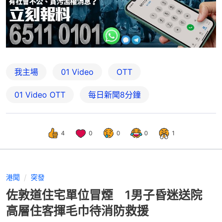
我主場
01 Video
OTT
01‌ ‌Video‌ ‌OTT
每日新聞8分鐘
4
0
0
0
1
港聞
突發
佐敦道住宅單位冒煙 1男子昏迷送院
高層住客揮毛巾待消防救援