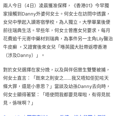
兩人今日（4日）凌晨獲准保釋，《香港01》今早獨
家接觸到Danny外婆何女士。何女士在訪問中透露，
女兒中學起入讀寄宿學校，為人獨立，大學畢業後便
前往瑞典生活。早些年，何女士曾應女兒要求，每月
花費逾千元寄中藥材到瑞典，為事件另一主角Lily醫治
牛皮癬 ，又證實後來女兒「喺英國大肚帶返嚟香港
（涉及Danny）」。
對於女兒選擇在家分娩，以及與伴侶曾生雙雙被捕，
何女士直言：「既來之則安之……我又唔知佢犯咗天
條大罪，還是小意思？」當談及幼孫Danny去向時，
何女士顯得著緊：「唔使問我都要見㗎啦，有得見就
見，係咪啊？」