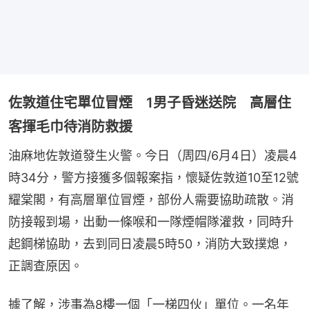
佐敦道住宅單位冒煙 1男子昏迷送院 高層住
客揮毛巾待消防救援
油麻地佐敦道發生火警。今日（周四/6月4日）凌晨4
時34分，警方接獲多個報案指，懷疑佐敦道10至12號
耀棠閣，有高層單位冒煙，部份人需要協助疏散。消
防接報到場，出動一條喉和一隊煙帽隊灌救，同時升
起鋼梯協助，去到同日凌晨5時50，消防大致撲熄，
正調查原因。
據了解，涉事為8樓一個「一梯四伙」單位。一名年