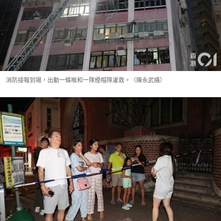
消防接報到場，出動一條喉和一隊煙帽隊灌救。（陳永武攝）