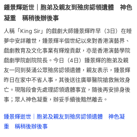
鍾景輝逝世｜胞弟及親友到殮房認領遺體 神色
凝重 稱稍後辦後事
人稱「King Sir」的戲劇大師鍾景輝昨早（3日）在睡
夢中安詳離世，鍾景輝半個世紀以來對香港演藝界、
戲劇教育及文化事業有輝煌貢獻，亦是香港演藝學院
戲劇學院創院院長。今日（4日）鍾景輝的胞弟及親
友一同到葵涌公眾殮房認領遺體，親友表示，鍾景輝
昨日在家中不省人事，其後送往廣華醫院搶救無效身
亡。現階段會先處理認領遺體事宜，隨後再安排身後
事；眾人神色凝重，辦妥手續後黯然離去。
鍾景輝逝世｜胞弟及親友到殮房認領遺體 神色凝
重 稱稍後辦後事