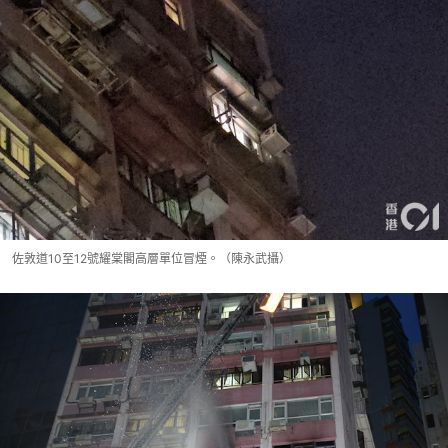
佐敦道10至12號耀棠閣高層單位冒煙。（陳永武攝）