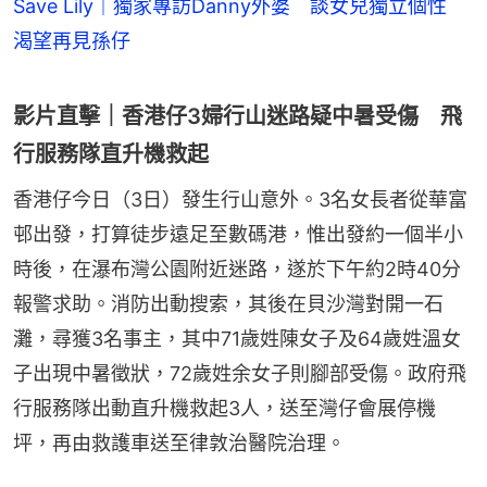
Save Lily｜獨家專訪Danny外婆 談女兒獨立個性
渴望再見孫仔
影片直擊｜香港仔3婦行山迷路疑中暑受傷 飛
行服務隊直升機救起
香港仔今日（3日）發生行山意外。3名女長者從華富
邨出發，打算徒步遠足至數碼港，惟出發約一個半小
時後，在瀑布灣公園附近迷路，遂於下午約2時40分
報警求助。消防出動搜索，其後在貝沙灣對開一石
灘，尋獲3名事主，其中71歲姓陳女子及64歲姓溫女
子出現中暑徵狀，72歲姓余女子則腳部受傷。政府飛
行服務隊出動直升機救起3人，送至灣仔會展停機
坪，再由救護車送至律敦治醫院治理。