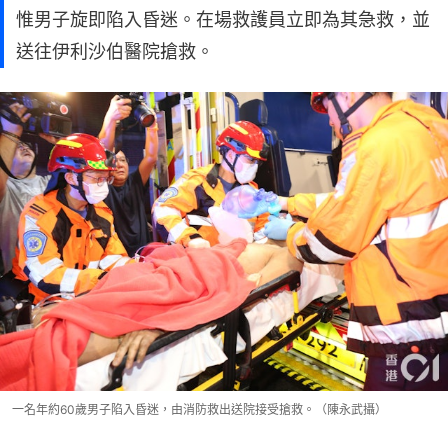
惟男子旋即陷入昏迷。在場救護員立即為其急救，並
送往伊利沙伯醫院搶救。
一名年約60歲男子陷入昏迷，由消防救出送院接受搶救。（陳永武攝）