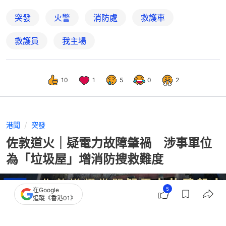
突發
火警
消防處
救護車
救護員
我主場
10
1
5
0
2
港聞
突發
佐敦道火｜疑電力故障肇禍 涉事單位
為「垃圾屋」增消防搜救難度
5
在Google
追蹤《香港01》