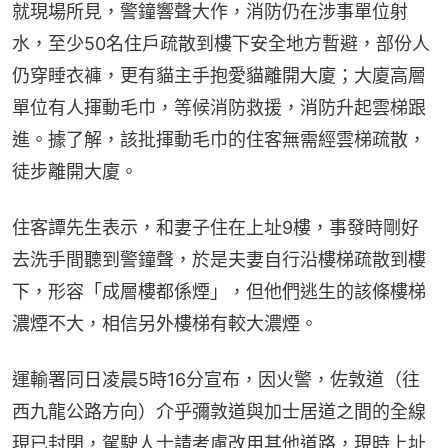
就現場所見，警鐘響聲大作，消防仍在涉事單位射
水，至少50名住戶疏散到樓下安全地方暫避，部份人
仍穿睡衣褲，更有貓主手抱愛貓離開大廈；大廈高層
單位有人揮動毛巾，等候消防救援，消防升起雲梯跟
進。據了解，該批揮動毛巾的住客無需經雲梯疏散，
徒步離開大廈。
住客譚先生表示，和妻子住在上址9樓，事發時剛好
去洗手間聽到警鐘聲，於是夫妻自行沿樓梯疏散到樓
下，形容「成層樓都係煙」，但他們逃生的該條樓梯
濃煙不大，相信另外樓梯有較大濃煙。
運輸署同日凌晨5時16分宣布，因火警，佐敦道（往
西九龍公路方向）介乎彌敦道與加士居道之間的全線
現已封閉，駕駛人士請考慮改用其他道路，現時上址