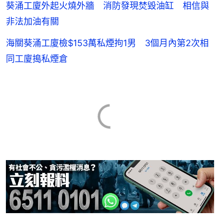
葵涌工廈外起火燒外牆 消防發現焚毀油缸 相信與
非法加油有關
海關葵涌工廈檢$153萬私煙拘1男 3個月內第2次相
同工廈搗私煙倉