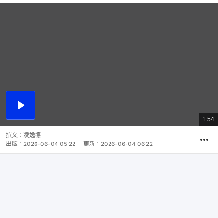
播
放
1:54
總
影
共
片
時
撰文：
凌逸德
間
出版：
2026-06-04 05:22
更新：
2026-06-04 06:22