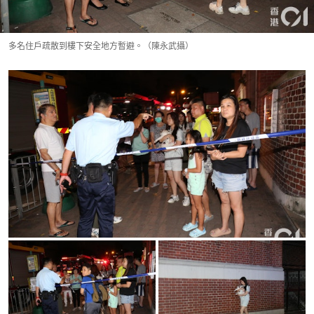
多名住戶疏散到樓下安全地方暫避。（陳永武攝）