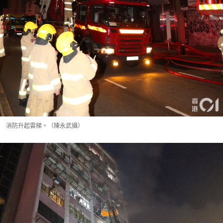
消防升起雲梯。（陳永武攝）