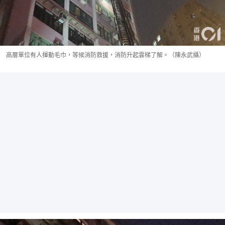
高層單位有人揮動毛巾，等候消防救援，消防升起雲梯了解。（陳永武攝）