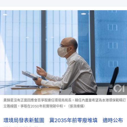
黃錦星沒有正面回應會否爭取連任環境局局長，稱任內盡量希望為本港環保範疇訂
立路線圖，爭取在2050年前實現碳中和。（張浩維攝）
環境局發表新藍圖 冀2035年前零廢堆填 適時公布