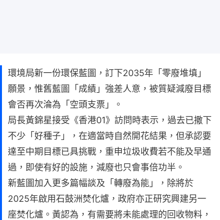
環境局新一份環保藍圖，訂下2035年「零廢堆填」
願景，惟舊藍圖「成績」強差人意，被質疑減廢目標
會否再次淪為「空頭支票」。
局長黃錦星接受《香港01》訪問時表示，過去已撒下
不少「好種子」，在適當時自然開花結果，但承認要
達至中期目標已具挑戰，重申垃圾收費若不能及早通
過，即使有好的設施，減廢也只會事倍功半。
新藍圖加入更多篇幅談及「轉廢為能」，除將於
2025年啟用石鼓洲焚化爐，政府亦正研究興建另一
座焚化爐。黃認為，有需要將未能處理的回收物料，