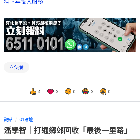
料下年投入服務
立法會
4
0
0
0
0
觀點
01論壇
潘學智｜打通鄉郊回收「最後一里路」