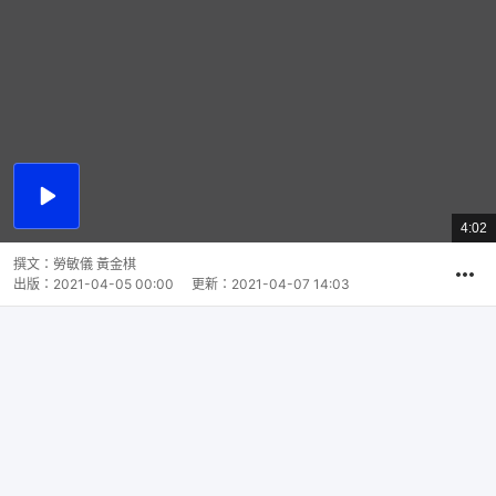
播
放
4:02
總
影
共
片
時
撰文：
勞敏儀 黃金棋
間
出版：
2021-04-05 00:00
更新：
2021-04-07 14:03