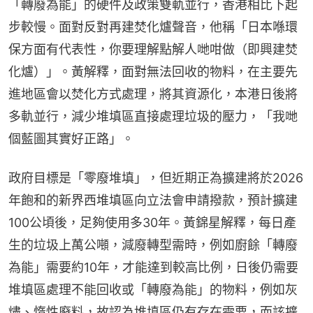
「轉廢為能」的硬件及政策雙軌並行，香港相比下起
步較慢。面對反對再建焚化爐聲音，他稱「日本喺環
保方面有代表性，你要理解點解人哋咁做（即興建焚
化爐）」。黃解釋，面對無法回收的物料，在主要先
進地區會以焚化方式處理，將其資源化，本港日後將
多軌並行，減少堆填區直接處理垃圾的壓力，「我哋
個藍圖其實好正路」。
政府目標是「零廢堆填」，但近期正為擴建將於2026
年飽和的新界西堆填區向立法會申請撥款，預計擴建
100公頃後，足夠使用多30年。黃錦星解釋，每日產
生的垃圾上萬公噸，減廢轉型需時，例如廚餘「轉廢
為能」需要約10年，才能達到較高比例，日後仍需要
堆填區處理不能回收或「轉廢為能」的物料，例如灰
燼、惰性廢料，故認為堆填區仍有存在需要，而該擴