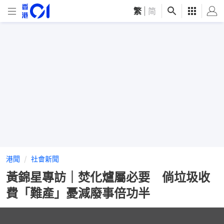
繁
|
简
港聞
社會新聞
黃錦星專訪｜焚化爐屬必要 倘垃圾收
費「難產」憂減廢事倍功半