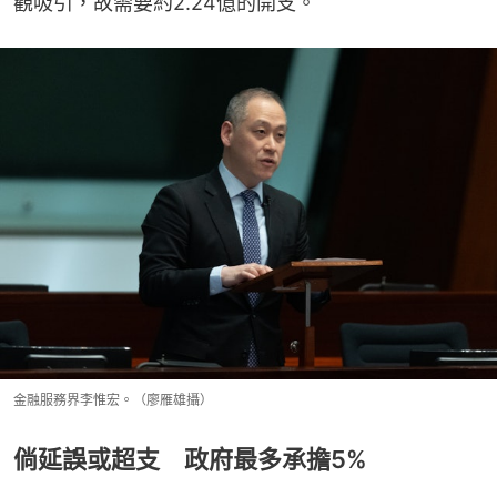
觀吸引，故需要約2.24億的開支。
金融服務界李惟宏。（廖雁雄攝）
倘延誤或超支 政府最多承擔5%