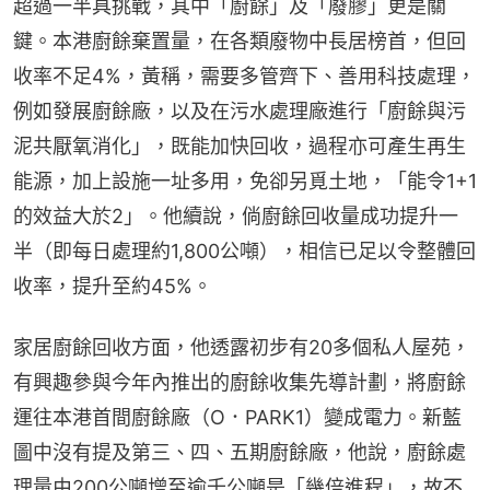
超過一半具挑戰，其中「廚餘」及「廢膠」更是關
鍵。本港廚餘棄置量，在各類廢物中長居榜首，但回
收率不足4%，黃稱，需要多管齊下、善用科技處理，
例如發展廚餘廠，以及在污水處理廠進行「廚餘與污
泥共厭氧消化」，既能加快回收，過程亦可產生再生
能源，加上設施一址多用，免卻另覓土地，「能令1+1
的效益大於2」。他續說，倘廚餘回收量成功提升一
半（即每日處理約1,800公噸），相信已足以令整體回
收率，提升至約45%。
家居廚餘回收方面，他透露初步有20多個私人屋苑，
有興趣參與今年內推出的廚餘收集先導計劃，將廚餘
運往本港首間廚餘廠（O．PARK1）變成電力。新藍
圖中沒有提及第三、四、五期廚餘廠，他說，廚餘處
理量由200公噸增至逾千公噸是「幾倍進程」，故不