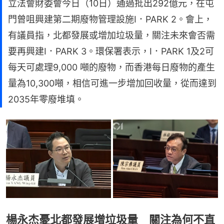
立法會財委會今日（10日）通過批出292億元，在屯
門曾咀興建第二期廢物管理設施I．PARK 2。會上，
有議員指，北都發展或增加垃圾量，關注未來會否需
要再興建I．PARK 3。環保署表示，I．PARK 1及2可
每天可處理9,000 噸的廢物，而香港每日廢物的產生
量為10,300噸，相信可進一步增加回收量，從而達到
2035年零廢堆填。
楊永杰憂北都發展增垃圾量 關注為何不直