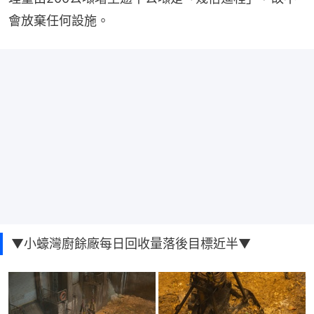
會放棄任何設施。
▼小蠔灣廚餘廠每日回收量落後目標近半▼