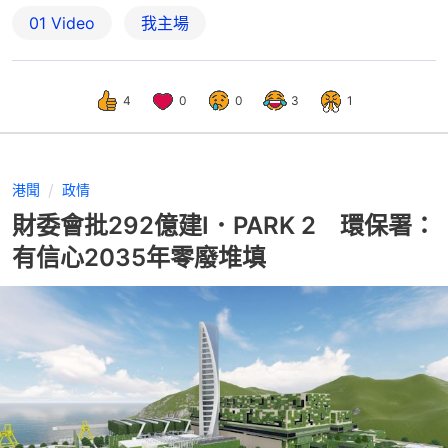
01 Video
我主場
4
0
0
3
1
港聞
政情
財委會批292億建I．PARK 2 環保署：
有信心2035年零廢堆填