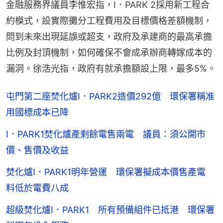
金融服務界議員李惟宏指，I．PARK 2採用新工程合
約模式，設實際攤分工程費用及目標價格差額機制，
問到未來出現延誤或超支，政府及承建商的最高承擔
比例及封頂機制，如何確保不會成承辦商轉嫁成本的
漏洞。徐浩光指，政府有就承擔額設上限，最多5%。
屯門第二座焚化爐I．PARK2造價292億 環保署稱准
用國標成本已降
I．PARK1焚化爐產剩餘電售兩電 議員：須公開市
價、售價及收益
焚化爐I．PARK1明年營運 環保署擬成本價售產電
料低於電費八成
超級焚化爐I．PARK1 所有預備組件已抵港 環保署