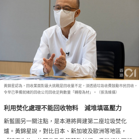
黃錦星認為，回收業面對最大挑戰是回收量不足，須透過垃圾收費鼓勵市民回收，
令早已準備就緒的回收公司回收足夠數量「轉廢為材」。（張浩維攝）
利用焚化處理不能回收物料 減堆填區壓力
新藍圖另一關注點，是本港將興建第二座垃圾焚化
爐。黃錦星說，對比日本、新加坡及歐洲等地區，