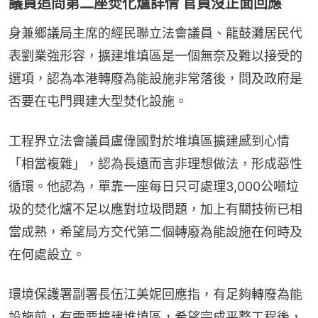
議員追問第二座焚化爐詳情 官員沒正面回應
身兼鄉議局主席的經民聯立法會議員、龍鼓灘居民代
表劉業強形容，擴建堆填區是一個無奈及難以接受的
選項，認為本港轉廢為能設施非常落後，問及政府是
否要在屯門興建大型焚化設施。
工程界立法會議員盧偉國對於堆填區擴建感到心情
「相當複雜」，認為長遠而言非理想做法，形成惡性
循環。他認為，單靠一座每日只可處理3,000公噸垃
圾的焚化爐不足以應對垃圾問題，加上有關技術已相
當成熟，希望局方交代第二個轉廢為能設施在何時及
在何處設立。
環境保護署副署長伍江美妮回應指，有足夠轉廢為能
設施前，有需要擴建堆填區，希望完成平整工程後，