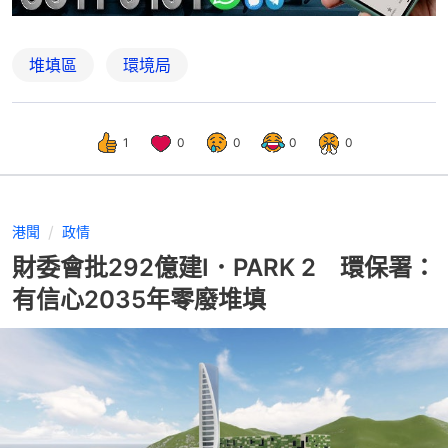
堆填區
環境局
1
0
0
0
0
港聞
政情
財委會批292億建I．PARK 2 環保署：
有信心2035年零廢堆填