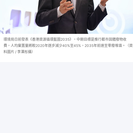
環境局日前發表《香港資源循環藍圖2035》，中期目標是推行都市固體廢物收
費，人均棄置量將較2020年逐步減少40%至45%，2035年前達至零廢堆填。（資
料圖片 / 李澤彤攝）