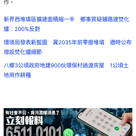
作。
新界西堆填區擴建面積縮一半 鄉事質疑鋪路建焚化
爐：200%反對
環境局發表新藍圖 冀2035年前零廢堆填 適時公布
增設焚化爐細節
八鄉3公頃政府地建900伙環保村過渡房屋 1公頃土
地用作耕種