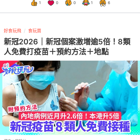
1
0
0
1
6
好食玩飛
食玩買
新冠2026｜新冠個案激增逾5倍！8類
人免費打疫苗＋預約方法＋地點