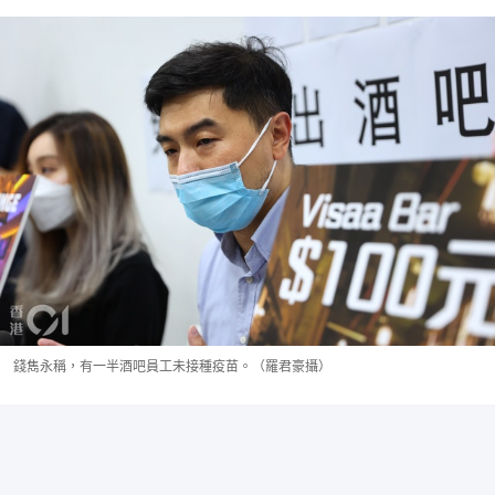
錢雋永稱，有一半酒吧員工未接種疫苗。（羅君豪攝）