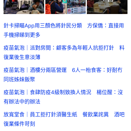
針卡掃瞄App用三顏色將針民分類 方保僑：直接用
手機掃睇到更多
疫苗氣泡｜派對房間：顧客多為年輕人抗拒打針 料
復業後生意淡薄
疫苗氣泡｜酒樓分兩區營運 6人一枱食客：好耐冇
同班姊妹飯聚
疫苗氣泡｜食肆防疫4級制致換人情況 楊位醒：沒
有辦法中的辦法
放寬堂食｜員工拒打針須醫生紙 餐飲業詫異 酒吧
復業條件苛刻