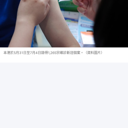
本港於5月31日至7月4日錄得1,265宗確診新冠個案。（資料圖片）