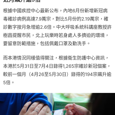
根據中國疾控中心最新公布，內地6月份新增新冠病
毒確診病例高達7.9萬宗，對比5月份的2.19萬宗，確
診數字按月急增逾2.6倍。中大呼吸系統科講座教授許
樹昌提醒市民，北上玩樂時若身處人多擠迫的環境，
要留意防範措施，包括佩戴口罩及勤洗手。
而本港情況同樣值得關注，根據衞生防護中心資訊，
本港於5月31日至7月4日錄得1,265宗確診新冠個案，
較前一個月（4月26至5月30日）錄得的194宗飆升逾
5倍。