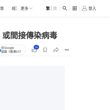
育
經濟
更多
01深圳
繁
觀點
|
简
健康
好食玩飛
登入
女
 或間接傳染病毒
56
在Google
追蹤《香港01》