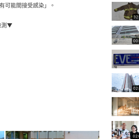
有可能間接受感染」。
32
檢測▼
00
02
02