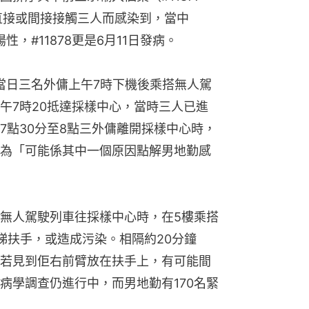
是因直接或間接接觸三人而感染到，當中
陽性，#11878更是6月11日發病。
日當日三名外傭上午7時下機後乘搭無人駕
午7時20抵達採樣中心，當時三人已進
7點30分至8點三外傭離開採樣中心時，
為「可能係其中一個原因點解男地勤感
無人駕駛列車往採樣中心時，在5樓乘搭
梯扶手，或造成污染。相隔約20分鐘
若見到佢右前臂放在扶手上，有可能間
病學調查仍進行中，而男地勤有170名緊