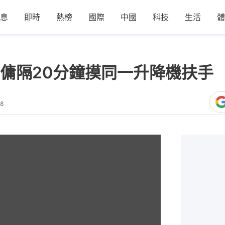
息
即時
熱榜
國際
中國
科技
生活
體
傭隔20分鐘摸同一升降機扶手
48