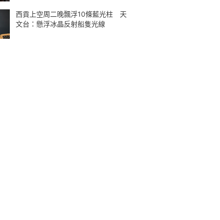
西貢上空周二晚飄浮10條藍光柱 天
文台：懸浮冰晶反射船隻光線