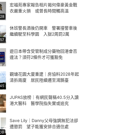
宏福苑專家報告相片揭何偉豪黃金戰
衣嚴重火損 或曾長時間觸高溫
:28
休班警長酒後仍開車 警署撞警車後
繼續駛至科學園 入獄2周罰2萬
:57
遊日本帶含受管制成分藥物回港會否
違法？須符2條件才可獲豁免
觀塘花園大廈重建｜房協料2028年起
清拆兩廈 居民陸續遷至鴻鵠臺
:45
JUPAS放榜｜有網民聲稱40.5分入讀
港大醫科 醫學院指失實或追究
Save Lily｜Danny父母強調無犯法卻
遭懲罰 望子能獲安排合適住處
:00