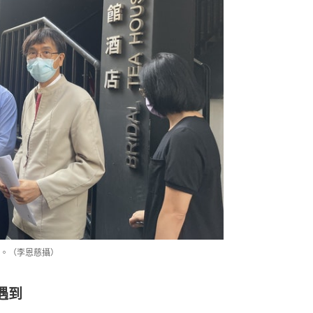
。（李恩慈攝）
遇到