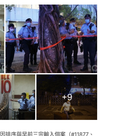
+
9
排序與早前三宗輸入個案（#11877、