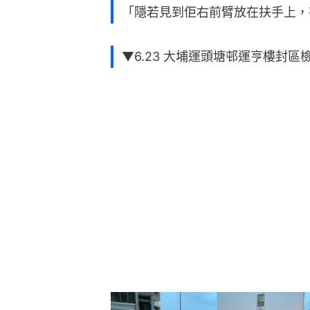
「隱若見到佢右前臂放在扶手上，
▼6.23 大埔運頭塘邨運亨樓封區