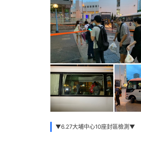
▼6.27大埔中心10座封區檢測▼