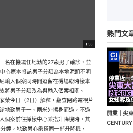
熱門文
1:36
總
共
時
間
一名在機場任地勤的27歲男子確診，並
護中心原本將該男子分類為本地源頭不明
尼輸入個案同時間逗留在機場臨時樣本
故將男子分類改為與輸入個案相關。
家榮今日（2日）解釋，翻查閉路電視片
診地勤男子一、兩米外擦身而過，不過
開業｜尖東
入個案前往採樣中心乘搭升降機時，其
CENTU
0分鐘，地勤男亦乘搭同一部升降機，