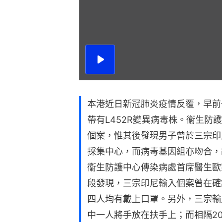
播
放
影
片
本港近日新冠肺炎疫情反覆，早前
帶有L452R變異病毒株。衞生防
個案，惟其後發現男子曾於三宗印
採集中心，而病毒基因組亦吻合，
衞生防護中心傳染病處首席醫生歐
段發現，三宗印尼輸入個案曾在確
四人均有戴上口罩。另外，三宗輸
中一人將手放在扶手上；而相隔2