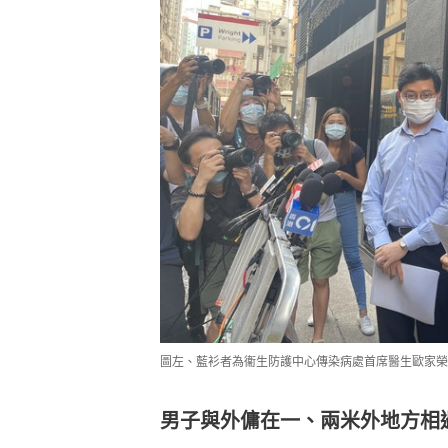
圖左、藍衫者為衞生防護中心傳染病處首席醫生歐家榮
男子與外傭在一、兩米外地方相