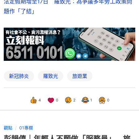
法定假期增至17日 羅致光：為爭議多年勞工政策問
題作「了結」
新冠肺炎
羅致光
旅遊業
4
0
2
1
0
觀點
01專欄
彭韻僖｜年輕人不願做「服務員」 旅