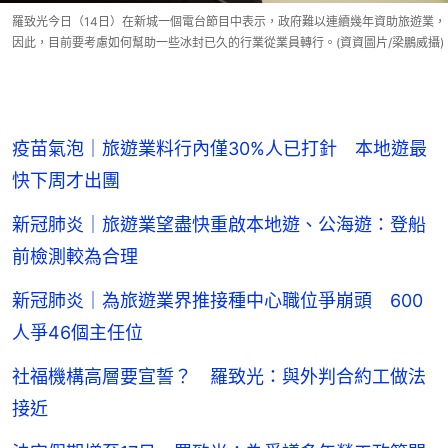
羅致光今日（14日）在新城一個電台節目中表示，政府難以連續幾年資助旅遊業，
因此，目前要考慮如何幫助一些冰封已久的行業從業員轉行。(資資圖片/梁鵬威攝)
疫苗氣泡｜旅遊業料行內僅30%人已打針 本地遊最
快下周才出團
新冠肺炎｜旅遊業望盡快重啟本地遊、公海遊：登船
前檢測較為合理
新冠肺炎｜為旅遊業界推接種中心職位爭崩頭 600
人爭46個主任位
社福機構高層要宣誓？ 羅致光：與外判合約工做法
接近