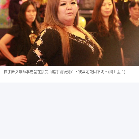
拉丁舞女導師李嘉瑩在接受抽脂手術後死亡，被裁定死因不明。(網上圖片)