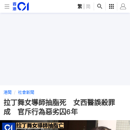
繁
|
简
港聞
社會新聞
拉丁舞女導師抽脂死 女西醫誤殺罪
成 官斥行為惡劣囚6年