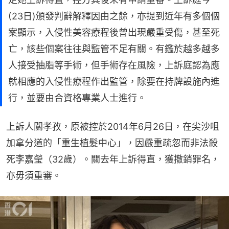
(23日)頒發判辭解釋因由之餘，亦提到近年有多個個
案顯示，入侵性美容療程後曾出現嚴重受傷，甚至死
亡，該些個案往往與監管不足有關。有鑑於越多越多
人接受抽脂等手術，但手術存在風險，上訴庭認為應
就相應的入侵性療程作出監管，除要在持牌設施內進
行，並要由合資格專業人士進行。
上訴人關孝孜，原被控於2014年6月26日，在尖沙咀
加拿分道的「重生植髮中心」，因嚴重疏忽而非法殺
死李嘉瑩（32歲）。關去年上訴得直，獲撤銷罪名，
亦毋須重審。