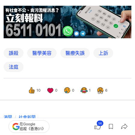
誤殺
醫學美容
醫療失誤
上訴
法庭
10
0
0
1
6
港聞
社會新聞
56
在Google
拉丁舞導師抽脂亡｜衞生署：正按機構
追蹤《香港01》