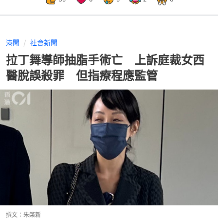
港聞
社會新聞
拉丁舞導師抽脂手術亡 上訴庭裁女西
醫脫誤殺罪 但指療程應監管
撰文：
朱棨新