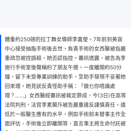
體重約250磅的拉丁舞女導師李嘉瑩，7年前到美容
中心接受抽脂手術後去世，負責手術的女西醫被指嚴
重疏忽被控誤殺，她否認指控。審訊透露，被告為李
施行手術室後聲稱約了朋友午膳，一度離開約50分
鐘，留下未受專業訓練的助手，至助手發現不妥著她
回來理，她見狀反責怪助手稱：「做乜你唔識處
理？……」女西醫經審訊被裁定罪成，今(3日)在高等
法院判刑，法官李素蘭斥被告嚴重違反謹慎責任，遠
低於一般醫生應有的水平，例如手術前未替事主作全
面評估、手術後立即離開等，直言事主將生命付託被