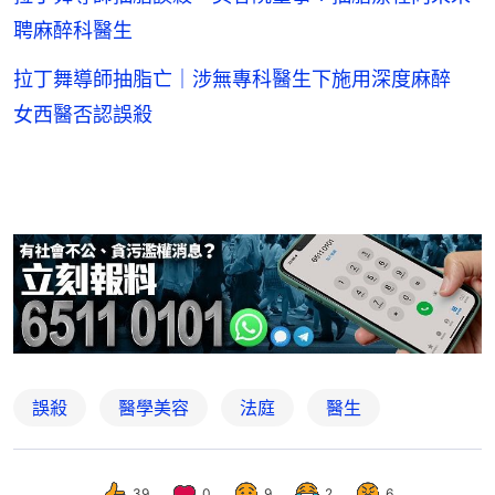
聘麻醉科醫生
拉丁舞導師抽脂亡｜涉無專科醫生下施用深度麻醉
女西醫否認誤殺
誤殺
醫學美容
法庭
醫生
39
0
9
2
6