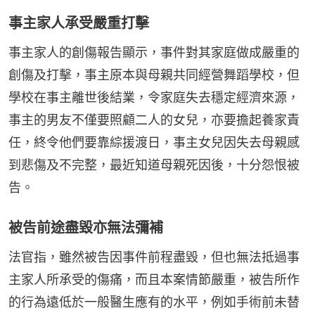
事主家人承受嚴重打擊
事主家人的創傷報告顯示，事件對其家庭做成嚴重的
創傷及打擊，事主原本與母親共同經營舞蹈學校，但
學校在事主離世後結業，令家庭失去穩定經濟來源，
事主的男友不僅要照顧二人的女兒，亦要擔起養家責
任，終令他們要靠綜援渡日，事主女兒因失去母親感
到悲傷及不完整，最近知道母親死因後，十分怨恨被
告。
被告前途盡毀亦無法彌補
法官指，雖然被告因事件前程盡毀，但也無法抵過事
主家人所承受的傷痛，而且本案情節嚴重，被告所作
的行為遠低於一般醫生應有的水平，例如手術前未替