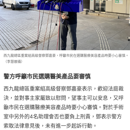
西九龍總區重案組高級督察鄧嘉豪，呼籲市民在選購醫療美容產品時要小心審慎。
（李慧娜攝）
警方呼籲市民選購醫美產品要審慎
西九龍總區重案組高級督察鄧嘉豪表示，歡迎法庭裁
決，並對事主家屬致以慰問，望事主可以安息，又呼
籲市民在選購醫療美容產品時要小心審慎。對於手術
室中另外的4名助理會否也要負上刑責，鄧表示警方
索取法律意見後，未有進一步起訴行動。