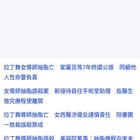
拉丁舞女導師抽脂亡 家屬苦等7年終還公道 罔顧他
人性命要負責
女導師抽脂誤殺案 新接待員任手術室助理 指醫生
做完療程便離開
拉丁舞導師抽脂亡 女西醫涉違反謹慎責任 陪審團
一致裁誤殺罪成
拉丁舞導師抽脂誤殺 美容院董事：抽脂療程向來未