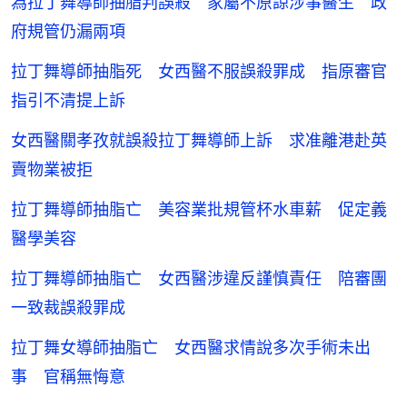
為拉丁舞導師抽脂判誤殺 家屬不原諒涉事醫生 政
府規管仍漏兩項
拉丁舞導師抽脂死 女西醫不服誤殺罪成 指原審官
指引不清提上訴
女西醫關孝孜就誤殺拉丁舞導師上訴 求准離港赴英
賣物業被拒
拉丁舞導師抽脂亡 美容業批規管杯水車薪 促定義
醫學美容
拉丁舞導師抽脂亡 女西醫涉違反謹慎責任 陪審團
一致裁誤殺罪成
拉丁舞女導師抽脂亡 女西醫求情說多次手術未出
事 官稱無悔意