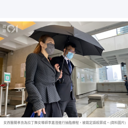
女西醫關孝孜為拉丁舞女導師李嘉瀅進行抽脂療程，被裁定誤殺罪成。(資料圖片)