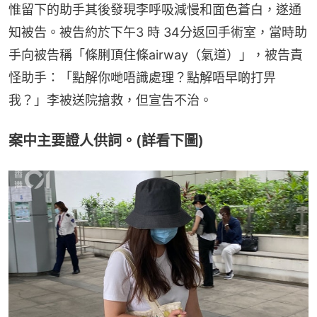
惟留下的助手其後發現李呼吸減慢和面色蒼白，遂通
知被告。被告約於下午3 時 34分返回手術室，當時助
手向被告稱「條脷頂住條airway（氣道）」，被告責
怪助手：「點解你哋唔識處理？點解唔早啲打畀
我？」李被送院搶救，但宣告不治。
案中主要證人供詞。(詳看下圖)