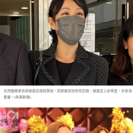
女西醫關孝孜原被裁定誤殺罪成，因原審官技術性犯錯，被裁定上訴得直，亦毋須
重審。(朱棨新攝)