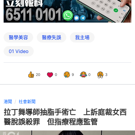
醫學美容
醫療失誤
我主場
01 Video
20
0
9
0
3
港聞
社會新聞
拉丁舞導師抽脂手術亡 上訴庭裁女西
醫脫誤殺罪 但指療程應監管