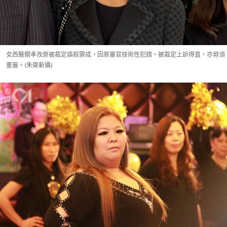
女西醫關孝孜原被裁定誤殺罪成，因原審官技術性犯錯，被裁定上訴得直，亦毋須
重審。(朱棨新攝)