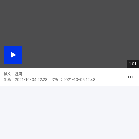
播
放
1:01
總
影
共
片
時
撰文：
鍾妍
間
出版：
2021-10-04 22:28
更新：
2021-10-05 12:48