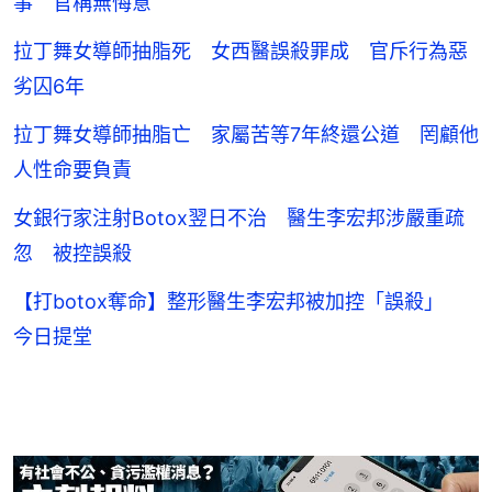
事 官稱無悔意
拉丁舞女導師抽脂死 女西醫誤殺罪成 官斥行為惡
劣囚6年
拉丁舞女導師抽脂亡 家屬苦等7年終還公道 罔顧他
人性命要負責
女銀行家注射Botox翌日不治 醫生李宏邦涉嚴重疏
忽 被控誤殺
【打botox奪命】整形醫生李宏邦被加控「誤殺」
今日提堂