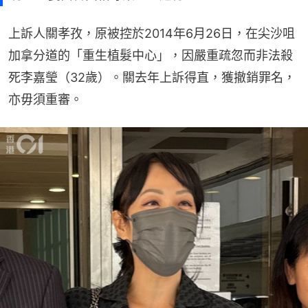
上訴人關孝孜，原被控於2014年6月26日，在尖沙咀
加拿分道的「重生植髮中心」，因嚴重疏忽而非法殺
死李嘉瑩（32歲）。關去年上訴得直，獲撤銷罪名，
亦毋須重審。