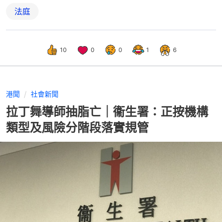
法庭
10
0
0
1
6
港聞
社會新聞
拉丁舞導師抽脂亡｜衞生署：正按機構
類型及風險分階段落實規管