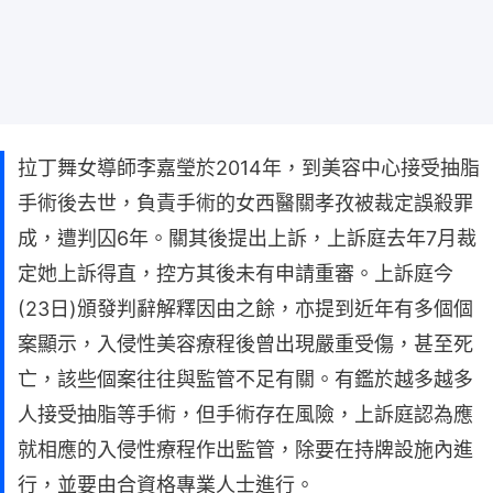
拉丁舞女導師李嘉瑩於2014年，到美容中心接受抽脂
手術後去世，負責手術的女西醫關孝孜被裁定誤殺罪
成，遭判囚6年。關其後提出上訴，上訴庭去年7月裁
定她上訴得直，控方其後未有申請重審。上訴庭今
(23日)頒發判辭解釋因由之餘，亦提到近年有多個個
案顯示，入侵性美容療程後曾出現嚴重受傷，甚至死
亡，該些個案往往與監管不足有關。有鑑於越多越多
人接受抽脂等手術，但手術存在風險，上訴庭認為應
就相應的入侵性療程作出監管，除要在持牌設施內進
行，並要由合資格專業人士進行。