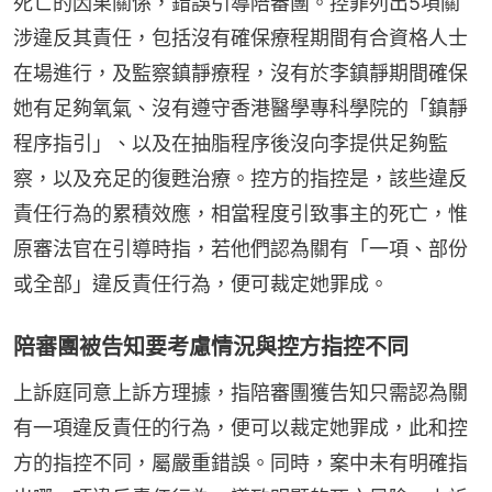
死亡的因果關係，錯誤引導陪審團。控罪列出5項關
涉違反其責任，包括沒有確保療程期間有合資格人士
在場進行，及監察鎮靜療程，沒有於李鎮靜期間確保
她有足夠氧氣、沒有遵守香港醫學專科學院的「鎮靜
程序指引」、以及在抽脂程序後沒向李提供足夠監
察，以及充足的復甦治療。控方的指控是，該些違反
責任行為的累積效應，相當程度引致事主的死亡，惟
原審法官在引導時指，若他們認為關有「一項、部份
或全部」違反責任行為，便可裁定她罪成。
陪審團被告知要考慮情況與控方指控不同
上訴庭同意上訴方理據，指陪審團獲告知只需認為關
有一項違反責任的行為，便可以裁定她罪成，此和控
方的指控不同，屬嚴重錯誤。同時，案中未有明確指