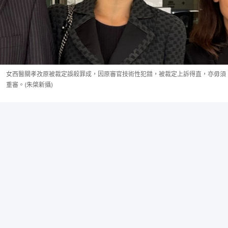
女西醫關孝孜原被裁定誤殺罪成，因原審官技術性犯錯，被裁定上訴得直，亦毋須
重審。(朱棨新攝)