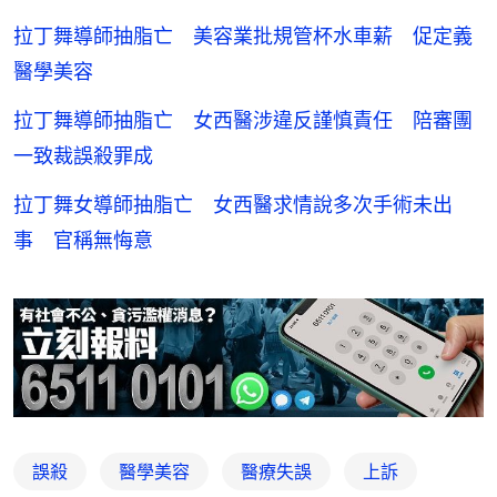
拉丁舞導師抽脂亡 美容業批規管杯水車薪 促定義
醫學美容
拉丁舞導師抽脂亡 女西醫涉違反謹慎責任 陪審團
一致裁誤殺罪成
拉丁舞女導師抽脂亡 女西醫求情說多次手術未出
事 官稱無悔意
誤殺
醫學美容
醫療失誤
上訴