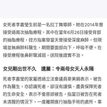
女死者李嘉瑩生前是一名拉丁舞導師，她在2014年曾
接受過兩次抽脂療程，其中在當年6月26日接受背部
的抽脂療程，控方指案發當天曾接受深度麻醉，但現
場並無麻醉科醫生，期間要面部向下，呼吸不便。在
接受療程後鼻鼾聲減弱，送院後證實不治。
女兒剛出世不久 遺屬：令兩母女天人永隔
死者李嘉瑩的家屬透過立法會議員麥美娟表示，被告
作為醫生，亦認識死者，卻沒有謹慎、盡責保障死者
的生命安全，表示不會原諒被告，指當日被告在死者
未清醒的情況下，一度離開進行抽脂手術的處所，辜