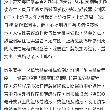
拉丁舞女導師李嘉瑩2014年到美容中心接受抽脂手術
後去世，負責手術女西醫關孝孜被裁定誤殺罪成判囚
6年，上訴庭去年7月裁其上訴得直。上訴庭周一(23
日)判辭解釋因由之餘，亦提到近年有多個個案顯
示，入侵性美容療程後曾出現嚴重受傷，甚至死亡，
該些個案往往與監管不足有關。上訴庭認為應就相應
的入侵性療程作出監管，除要在持牌設施內進行，並
要由合資格專業人士進行。
衞生署指，《私營醫療機構條例》訂明「附表醫療程
序」，涵蓋8項專門醫療服務範疇較高風險醫療程
序，這些程序必須在持牌醫院或日間醫療中心進行，
當中包括外科程序和麻醉程序，例如抽取總量為500
毫升或以上的組織或體液，或組織及體液、使用鎮靜
或鎮痛藥物，導致相當大比率的病人處於深度鎮靜狀