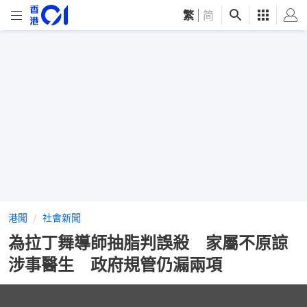
繁
|
简
港聞
社會新聞
為拉丁舞導師抽脂判誤殺 家屬不原諒
涉事醫生 政府規管仍漏兩項