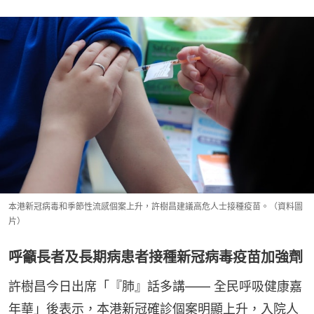
本港新冠病毒和季節性流感個案上升，許樹昌建議高危人士接種疫苗。（資料圖
片）
呼籲長者及長期病患者接種新冠病毒疫苗加強劑
許樹昌今日出席「『肺』話多講—— 全民呼吸健康嘉
年華」後表示，本港新冠確診個案明顯上升，入院人