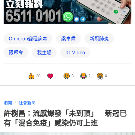
Omicron變種病毒
梁卓偉
新冠肺炎
限聚令
我主場
01 Video
20
1
3
2
0
港聞
社會新聞
許樹昌：流感爆發「未到頂」 新冠已
有「混合免疫」感染仍可上班