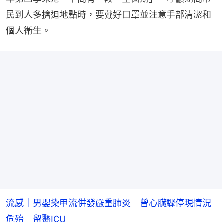
民到人多擠迫地點時，要戴好口罩並注意手部清潔和
個人衛生。
流感｜男嬰染甲流併發嚴重肺炎 曾心臟驟停現情況
危殆 留醫ICU