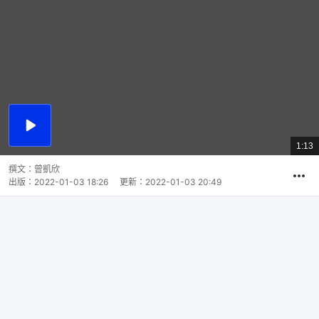
播
放
1:13
總
影
共
片
時
撰文：
曾凱欣
間
出版：
2022-01-03 18:26
更新：
2022-01-03 20:49