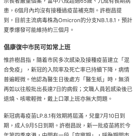
宗長者嚴重個案，當中八成超過65歲、九成有長期病
患，6個月內均沒有接種過疫苗補充劑。許樹昌提
到，目前主流病毒株為Omicron的分支NB.1.8.1，預計
夏季爆發可能維持約三個月。
倡康復中市民可如常上班
惟許樹昌指，隨着市民多次感染及接種疫苗建立「混
合免疫」，新冠的入院率及死亡率已持續下降，病情
普遍輕微。他認為醫生日後處方「醫生紙」時，無須
再如以往般批出長達7日的病假；文職人員若感染後已
退燒、咳嗽輕微，戴上口罩上班亦無大問題。
新冠病毒疫苗LP.8.1有效期將屆滿，兒童7月10日到
期，成人9月5日到期。許樹昌說，新一批疫苗將於今
年第四季來港，中間有一段「空窗期」，呼籲期間市