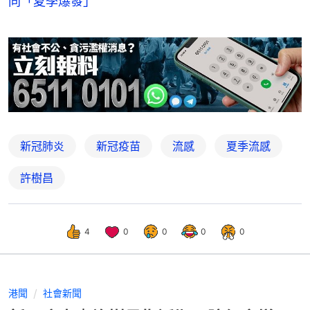
同「夏季爆發」
新冠肺炎
新冠疫苗
流感
夏季流感
許樹昌
4
0
0
0
0
港聞
社會新聞