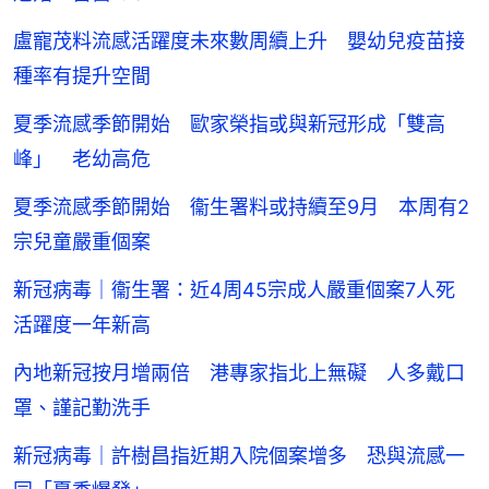
盧寵茂料流感活躍度未來數周續上升 嬰幼兒疫苗接
種率有提升空間
夏季流感季節開始 歐家榮指或與新冠形成「雙高
峰」 老幼高危
夏季流感季節開始 衞生署料或持續至9月 本周有2
宗兒童嚴重個案
新冠病毒｜衞生署：近4周45宗成人嚴重個案7人死
活躍度一年新高
內地新冠按月增兩倍 港專家指北上無礙 人多戴口
罩、謹記勤洗手
新冠病毒｜許樹昌指近期入院個案增多 恐與流感一