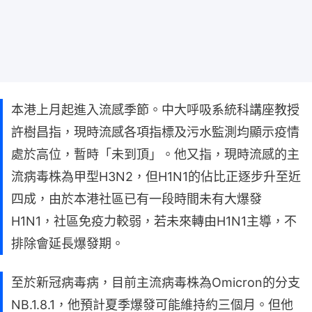
本港上月起進入流感季節。中大呼吸系統科講座教授
許樹昌指，現時流感各項指標及污水監測均顯示疫情
處於高位，暫時「未到頂」。他又指，現時流感的主
流病毒株為甲型H3N2，但H1N1的佔比正逐步升至近
四成，由於本港社區已有一段時間未有大爆發
H1N1，社區免疫力較弱，若未來轉由H1N1主導，不
排除會延長爆發期。
至於新冠病毒病，目前主流病毒株為Omicron的分支
NB.1.8.1，他預計夏季爆發可能維持約三個月。但他