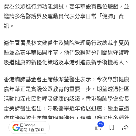
費為公眾進行肺功能測試，嘉年華設有攤位遊戲，並
邀請多名醫護界及運動員代表分享日常「健肺」資
訊。
衞生署署長林文健醫生及醫院管理局行政總裁李夏茵
醫並為嘉年華揭開序幕，他們致辭時分別闡述守護呼
吸道健康的新優化策略及本港引進最新手術機械人。
香港胸肺基金會主席蘇潔瑩醫生表示，今次舉辦健康
嘉年華正是實踐公眾教育的重要一步，期望透過社區
活動加深市民對呼吸健康的認識。香港胸肺學會會長
雷美詩醫生指出，呼吸醫學近年發展迅速，嚴重氣道
疾病治療較十年前有明顯進步，現時已發展出多種針
26
在Google
對性治療方案。美國胸肺學院（港澳分會）會長黃慧
追蹤《香港01》