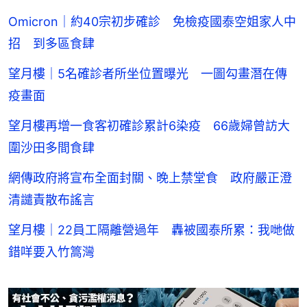
Omicron｜約40宗初步確診 免檢疫國泰空姐家人中
招 到多區食肆
望月樓｜5名確診者所坐位置曝光 一圖勾畫潛在傳
疫畫面
望月樓再增一食客初確診累計6染疫 66歲婦曾訪大
圍沙田多間食肆
網傳政府將宣布全面封關、晚上禁堂食 政府嚴正澄
清譴責散布謠言
望月樓｜22員工隔離營過年 轟被國泰所累：我哋做
錯咩要入竹篙灣