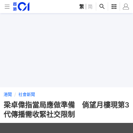
繁
|
简
港聞
社會新聞
梁卓偉指當局應做準備 倘望月樓現第3
代傳播需收緊社交限制