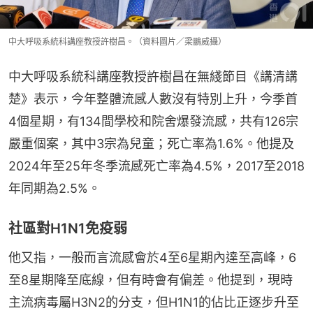
中大呼吸系統科講座教授許樹昌。（資料圖片／梁鵬威攝）
中大呼吸系統科講座教授許樹昌在無綫節目《講清講
楚》表示，今年整體流感人數沒有特別上升，今季首
4個星期，有134間學校和院舍爆發流感，共有126宗
嚴重個案，其中3宗為兒童；死亡率為1.6%。他提及
2024年至25年冬季流感死亡率為4.5%，2017至2018
年同期為2.5%。
社區對H1N1免疫弱
他又指，一般而言流感會於4至6星期內達至高峰，6
至8星期降至底線，但有時會有偏差。他提到，現時
主流病毒屬H3N2的分支，但H1N1的佔比正逐步升至