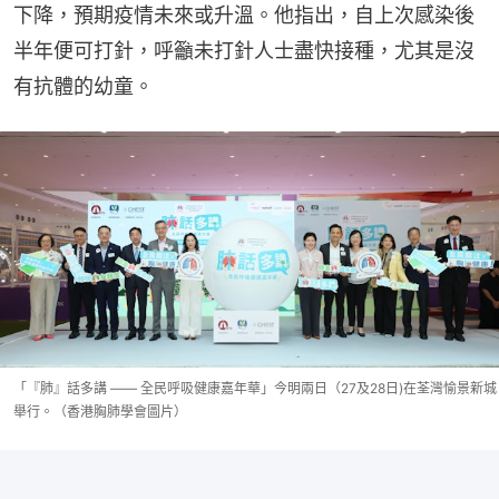
下降，預期疫情未來或升溫。他指出，自上次感染後
半年便可打針，呼籲未打針人士盡快接種，尤其是沒
有抗體的幼童。
「『肺』話多講 —— 全民呼吸健康嘉年華」今明兩日（27及28日)在荃灣愉景新城
舉行。（香港胸肺學會圖片）